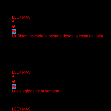
Delta 80
04/08/2026
LEER MAS
Mr Bison: psicodelia pesada desde la costa de Italia
(Brian Heason HBM Promotions/Music Plugger) Desde
un pequeño pueblo costero de la Toscana llega Mr
Bison, una...
Delta 80
03/08/2026
LEER MAS
Los elegidos de la semana
Delta 80
02/08/2026
LEER MAS