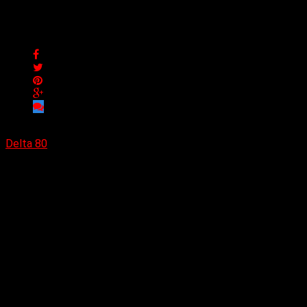
Los elegidos de la semana
Los elegidos de la semana
Delta 80
05/03/2023
Como cada semana, los 10 temas más elegidos.
Everlasting moor (Radio Edit) (Lammping)
Keep talking (Pink Floyd)
I’ve been thinking about you (London Beat)
I want you (extended mix) (Maximo)
Power of love (Joe Lynn Turner)
Signos (Soda Stereo)
Backbone feeling (Tarmat)