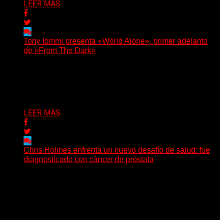
LEER MAS
Tony Iommi presenta «World Alone», primer adelanto
de «From The Dark»
Después de más de veinte años desde su último
trabajo solista, Tony Iommi confirmó el lanzamiento de...
Delta 80
30/07/2026
LEER MAS
Chris Holmes enfrenta un nuevo desafío de salud: fue
diagnosticado con cáncer de próstata
El histórico guitarrista de W.A.S.P. comenzó un
tratamiento de radioterapia en Francia. Su esposa y
mánager, Catherine...
Delta 80
29/07/2026