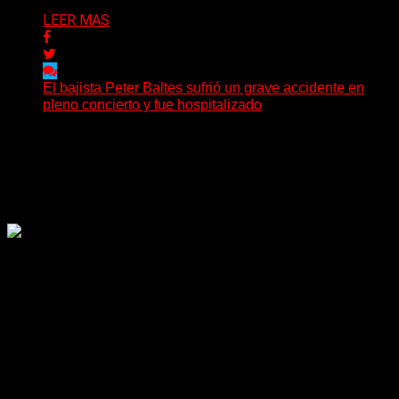
LEER MAS
El bajista Peter Baltes sufrió un grave accidente en
pleno concierto y fue hospitalizado
El legendario bajista alemán Peter Baltes, histórico
integrante de Accept y actual miembro de
Dirkschneider y U.D.O.,...
Delta 80
28/07/2026
Rock, pop, metal, hard rock, dance, electrónica, etc. Música
las 24 horas todo el año sin cambiar de emisora.
Sitio creado por SOLUMEDIA.COM.AR ©
Comunicate con Nosotros
Delta 80 - 2026. Transmite a través de