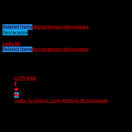
Highway star (Deep Purple)
One heart one soul (U.D.O.)
Capricorn (IQ)
Related Items
destacar
musica
Novedades
Destacados
05/03/2023
Delta 80
Related Items
destacar
musica
Novedades
Puede interesarte
LEER MAS
Gotra: la música como territorio de búsqueda
Hay músicas que buscan respuestas y otras que
prefieren abrir preguntas. En ese territorio, donde el
sonido...