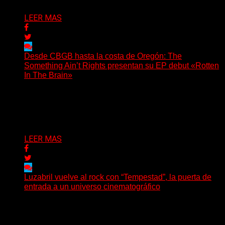
LEER MAS
Desde CBGB hasta la costa de Oregón: The
Something Ain’t Rights presentan su EP debut «Rotten
In The Brain»
(No Rules) The Something Ain’t Rights, de Astoria,
Oregón, lanzó su EP debut, «Rotten In The Brain»,...
Delta 80
05/08/2026
LEER MAS
Luzabril vuelve al rock con “Tempestad”, la puerta de
entrada a un universo cinematográfico
(SG) La cantante, compositora y realizadora argentina
inaugura con su nuevo single y videoclip una etapa
artística...