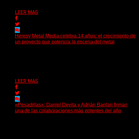
Delta 80
08/08/2026
LEER MAS
Heresy Metal Media celebra 14 años: el crecimiento de
un proyecto que potencia la escena del metal
Hay proyectos que no solo crecen con el paso del
tiempo: también ayudan a crecer a toda...
Delta 80
07/08/2026
LEER MAS
«Pesadillas»: Daniel Devita y Adrián Barilari firman
una de las colaboraciones más potentes del año
Hay canciones que nacen para acompañar un momento
y otras que buscan dejar una marca. «Pesadillas», la...
Delta 80
06/08/2026