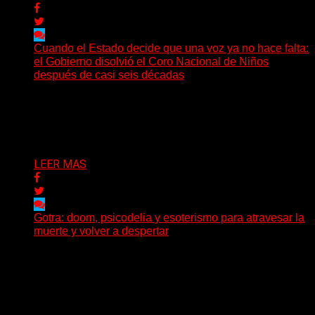
Cuando el Estado decide que una voz ya no hace falta:
el Gobierno disolvió el Coro Nacional de Niños
después de casi seis décadas
Hay noticias que se leen en pocos segundos y, sin
embargo, necesitan mucho más tiempo para ser...
Delta 80
01/08/2026
LEER MAS
Gotra: doom, psicodelia y esoterismo para atravesar la
muerte y volver a despertar
Julián Barabino presenta Gotra, un nuevo proyecto que
cruza la densidad del doom y el metal alternativo...
Delta 80
31/07/2026