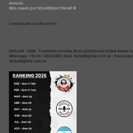
emisora.
Sitio creado por SOLUMEDIA.COM.AR ©
Comunicate con Nosotros
Delta 80 - 2026. Transmite a través de su plataforma online desde Ca
Whatsapp: +54 911 5833 5083 | Mail: delta80@live.com.ar | Para tener
delta80@live.com.ar