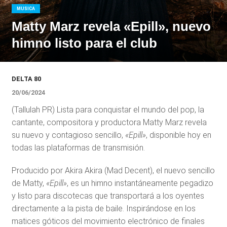
MUSICA
Matty Marz revela «Epill», nuevo
himno listo para el club
DELTA 80
20/06/2024
(Tallulah PR) Lista para conquistar el mundo del pop, la
cantante, compositora y productora Matty Marz revela
su nuevo y contagioso sencillo,
«Epill»
, disponible hoy en
todas las plataformas de transmisión.
Producido por Akira Akira (Mad Decent), el nuevo sencillo
de Matty,
«Epill»
, es un himno instantáneamente pegadizo
y listo para discotecas que transportará a los oyentes
directamente a la pista de baile. Inspirándose en los
matices góticos del movimiento electrónico de finales