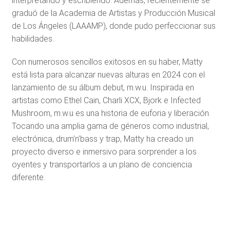
interpretando y escribiendo. Además, recientemente se
graduó de la Academia de Artistas y Producción Musical
de Los Ángeles (LAAAMP), donde pudo perfeccionar sus
habilidades.
Con numerosos sencillos exitosos en su haber, Matty
está lista para alcanzar nuevas alturas en 2024 con el
lanzamiento de su álbum debut, m.w.u. Inspirada en
artistas como Ethel Cain, Charli XCX, Bjork e Infected
Mushroom, m.w.u es una historia de euforia y liberación.
Tocando una amplia gama de géneros como industrial,
electrónica, drum’n’bass y trap, Matty ha creado un
proyecto diverso e inmersivo para sorprender a los
oyentes y transportarlos a un plano de conciencia
diferente.