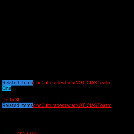
«Despedimos con gran tristeza a nuestro afiliado, el actor Clau
queridos en este duro momento»
, expresó la Asociación Argen
En una entrevista con DiarioShow, Rissi había hablado sobre s
misma manera que el drama y la tragedia, en el arte no hay gé
Nació el 22 de mayo de 1956 y comenzó su carrera artística co
Se crio en el barrio porteño de Boedo, en una casa de clase tr
Hipódromo hasta un taller mecánico.
Su hermana mayor y su madre fueron quienes lo apoyaron e impuls
Actualmente, estaba en pareja con Natalia Ojeda. La pandemia d
Related Items
cine
Cultura
destacar
NOTICIAS
Teatro
Cine
02/02/2024
Delta 80
Related Items
cine
Cultura
destacar
NOTICIAS
Teatro
Puede interesarte