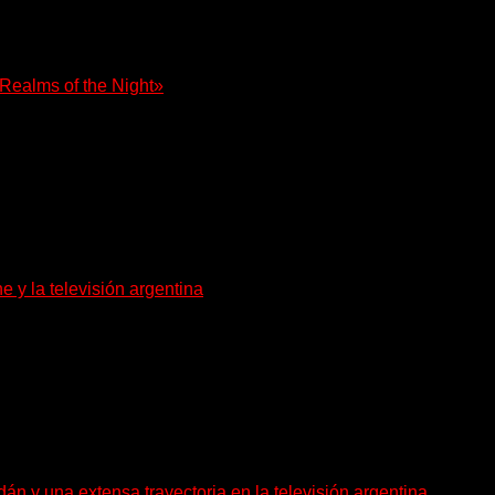
 Realms of the Night»
n su obra más inmersiva y conceptualmente...
e y la televisión argentina
as. La actriz Susana Freyre falleció este viernes...
án y una extensa trayectoria en la televisión argentina