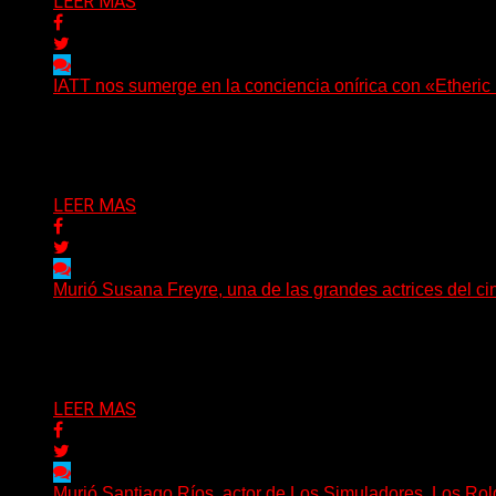
LEER MAS
IATT nos sumerge en la conciencia onírica con «Etheric
(C Squared Music) El 8 de mayo pasado, IATT regresa co
Delta 80
23/07/2026
LEER MAS
Murió Susana Freyre, una de las grandes actrices del cin
El arte argentino despide a una de sus grandes protagonist
Delta 80
03/07/2026
LEER MAS
Murió Santiago Ríos, actor de Los Simuladores, Los Rold