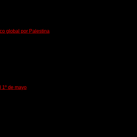
co global por Palestina
és Kneecap volvió a dejar en...
el 1º de mayo
o no es sólo una categoría...