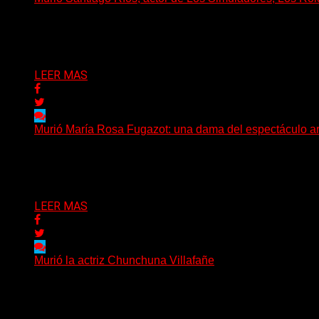
El actor, director, dramaturgo y docente Santiago Ríos fal
Delta 80
03/07/2026
LEER MAS
Murió María Rosa Fugazot: una dama del espectáculo a
La cultura popular argentina atraviesa una nueva jornada 
Delta 80
08/06/2026
LEER MAS
Murió la actriz Chunchuna Villafañe
Chunchuna Villafañe, arquitecta, actriz y modelo publicitar
Delta 80
04/06/2026