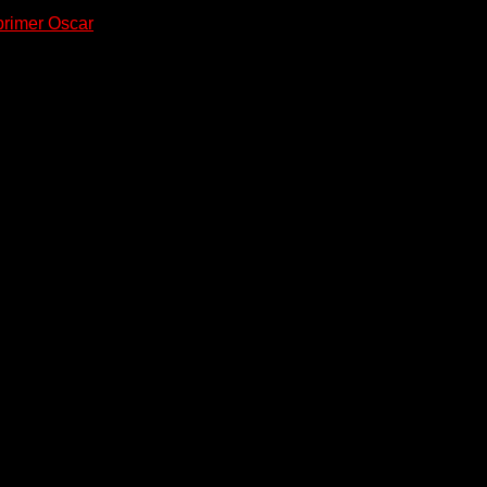
 primer Oscar
ndentales: murió Luis Puenzo a los 80...
o a los 91 años, dejando una huella...
ril falleció Luis Brandoni a...