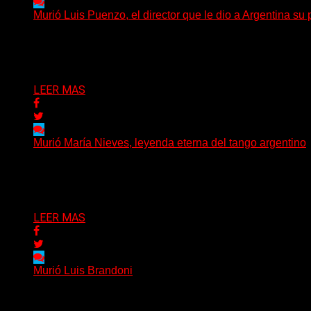
Murió Luis Puenzo, el director que le dio a Argentina su
El cine argentino despide a una de sus figuras más trasce
Delta 80
21/04/2026
LEER MAS
Murió María Nieves, leyenda eterna del tango argentino
El tango argentino está de luto: falleció María Nieves Reg
Delta 80
20/04/2026
LEER MAS
Murió Luis Brandoni
El mundo de la cultura argentina está de luto: este 20 de ab