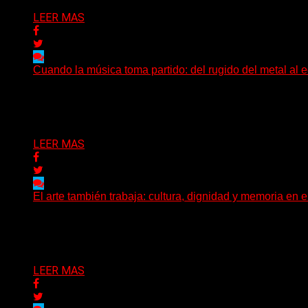
LEER MAS
Cuando la música toma partido: del rugido del metal al e
La reciente polémica en torno a Dua Lipa y el grupo irland
Delta 80
20/05/2026
LEER MAS
El arte también trabaja: cultura, dignidad y memoria en 
Cada 1º de mayo, el mundo vuelve a recordar que el trabaj
Delta 80
01/05/2026
LEER MAS