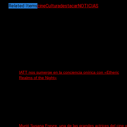
Related Items
cine
Cultura
destacar
NOTICIAS
Puede interesarte
IATT nos sumerge en la conciencia onírica con «Etheric
Realms of the Night»
Murió Susana Freyre, una de las grandes actrices del cine 