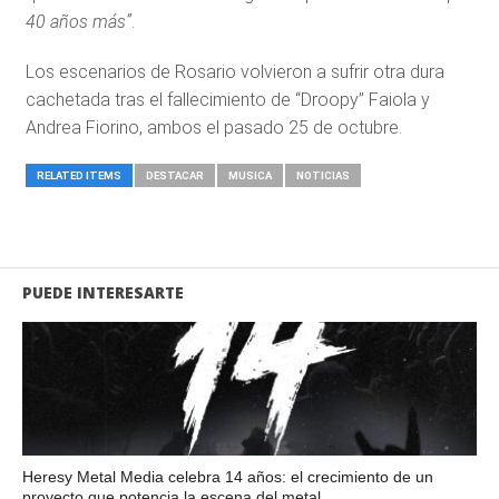
40 años más”
.
Los escenarios de Rosario volvieron a sufrir otra dura
cachetada tras el fallecimiento de “Droopy” Faiola y
Andrea Fiorino, ambos el pasado 25 de octubre.
RELATED ITEMS
DESTACAR
MUSICA
NOTICIAS
PUEDE INTERESARTE
Heresy Metal Media celebra 14 años: el crecimiento de un
proyecto que potencia la escena del metal