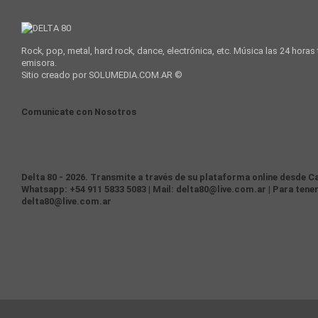
Rock, pop, metal, hard rock, dance, electrónica, etc. Música las 24 horas
emisora.
Sitio creado por SOLUMEDIA.COM.AR ©
Comunicate con Nosotros
Delta 80 - 2026. Transmite a través de su plataforma online desde Ca
Whatsapp: +54 911 5833 5083 | Mail: delta80@live.com.ar | Para tener
delta80@live.com.ar