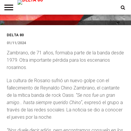
Murió el «Chino» Zambrano,
cantante de los rosarinos Oasis
ENTREVISTAS
PREMIOS
PRODUCCIONES
PROGRAMACION
CONTACTO
HOMEPAGE
DELTA 80
01/11/2024
Zambrano, de 71 años, formaba parte de la banda desde
1979. Otra importante pérdida para los escenarios
rosarinos.
La cultura de Rosario sufrió un nuevo golpe con el
fallecimiento de Reynaldo Chino Zambrano, el cantante
de la mítica banda de rock Oasis.
“Se nos fue un gran
amigo… hasta siempre querido Chino”
, expresó el grupo a
través de las redes sociales. La noticia se dio a conocer
el jueves por la noche.
“Nos duele decir adiós, pero encontramos consuelo en los