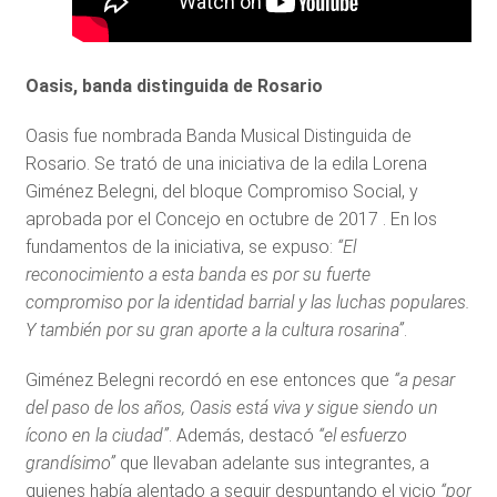
Oasis, banda distinguida de Rosario
Oasis fue nombrada Banda Musical Distinguida de
Rosario. Se trató de una iniciativa de la edila Lorena
Giménez Belegni, del bloque Compromiso Social, y
aprobada por el Concejo en octubre de 2017 . En los
fundamentos de la iniciativa, se expuso:
“El
reconocimiento a esta banda es por su fuerte
compromiso por la identidad barrial y las luchas populares.
Y también por su gran aporte a la cultura rosarina”
.
Giménez Belegni recordó en ese entonces que
“a pesar
del paso de los años, Oasis está viva y sigue siendo un
ícono en la ciudad”
. Además, destacó
“el esfuerzo
grandísimo”
que llevaban adelante sus integrantes, a
quienes había alentado a seguir despuntando el vicio
“por