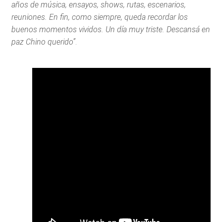
años de música, ensayos, shows, rutas, escenarios,
reuniones. En fin, como siempre, queda recordar los
buenos momentos vividos. Un día muy triste. Descansá en
paz Chino querido”
.