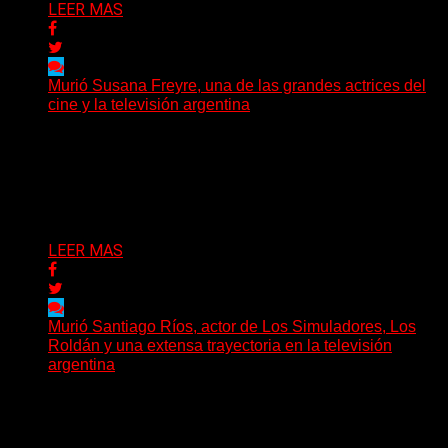
LEER MAS
Murió Susana Freyre, una de las grandes actrices del
cine y la televisión argentina
El arte argentino despide a una de sus grandes
protagonistas. La actriz Susana Freyre falleció este
viernes...
Delta 80
03/07/2026
LEER MAS
Murió Santiago Ríos, actor de Los Simuladores, Los
Roldán y una extensa trayectoria en la televisión
argentina
El actor, director, dramaturgo y docente Santiago Ríos
falleció a los 70 años, según confirmó la Asociación...