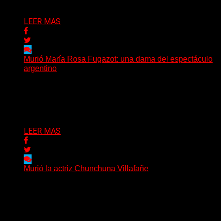
Delta 80
03/07/2026
LEER MAS
Murió María Rosa Fugazot: una dama del espectáculo
argentino
La cultura popular argentina atraviesa una nueva jornada
de duelo. La actriz, cantante y comediante María Rosa...
Delta 80
08/06/2026
LEER MAS
Murió la actriz Chunchuna Villafañe
Chunchuna Villafañe, arquitecta, actriz y modelo
publicitaria argentina, murió este jueves a la madrugada,
a sus 92...