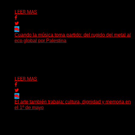
Delta 80
04/06/2026
LEER MAS
Cuando la música toma partido: del rugido del metal al
eco global por Palestina
La reciente polémica en torno a Dua Lipa y el grupo
irlandés Kneecap volvió a dejar en...
Delta 80
20/05/2026
LEER MAS
El arte también trabaja: cultura, dignidad y memoria en
el 1º de mayo
Cada 1º de mayo, el mundo vuelve a recordar que el
trabajo no es sólo una categoría...
Delta 80
01/05/2026