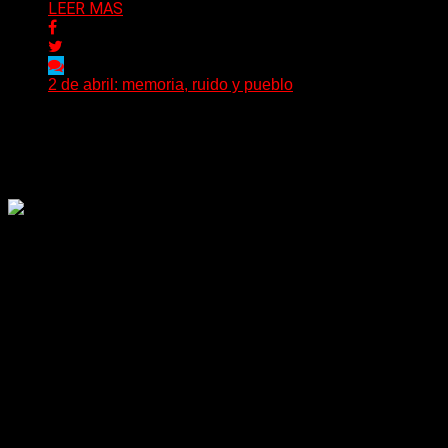
LEER MAS
2 de abril: memoria, ruido y pueblo
El 2 de abril no es una fecha más en el calendario
argentino. Es una herida abierta,...
Delta 80
02/04/2026
Rock, pop, metal, hard rock, dance, electrónica, etc. Música
las 24 horas todo el año sin cambiar de emisora.
Sitio creado por SOLUMEDIA.COM.AR ©
Comunicate con Nosotros
Delta 80 - 2026. Transmite a través de
su plataforma online desde Caseros,
3F, Bs. As., Argentina. Whatsapp: +54