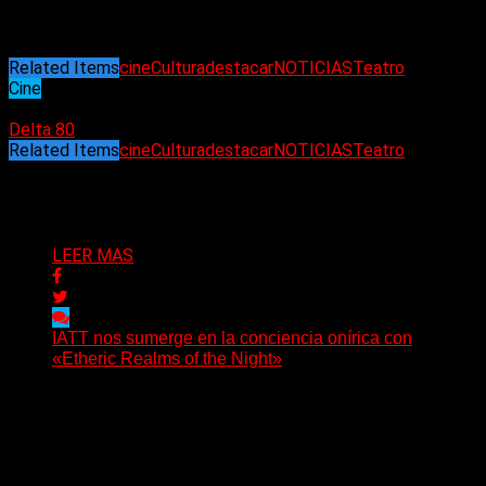
(Infobae)
Related Items
cine
Cultura
destacar
NOTICIAS
Teatro
Cine
15/12/2022
Delta 80
Related Items
cine
Cultura
destacar
NOTICIAS
Teatro
Puede interesarte
LEER MAS
IATT nos sumerge en la conciencia onírica con
«Etheric Realms of the Night»
(C Squared Music) El 8 de mayo pasado, IATT regresa
con su obra más inmersiva y conceptualmente...
Delta 80
23/07/2026