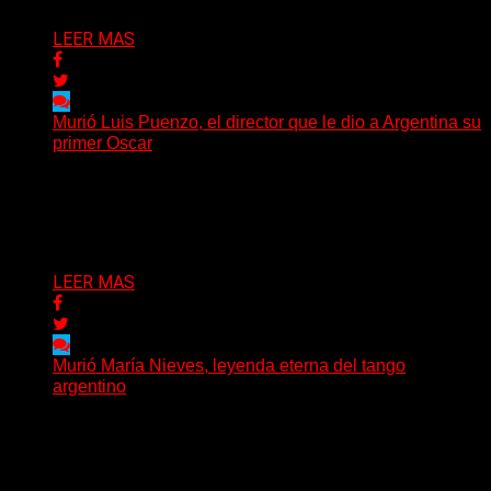
LEER MAS
Murió Luis Puenzo, el director que le dio a Argentina su
primer Oscar
El cine argentino despide a una de sus figuras más
trascendentales: murió Luis Puenzo a los 80...
Delta 80
21/04/2026
LEER MAS
Murió María Nieves, leyenda eterna del tango
argentino
El tango argentino está de luto: falleció María Nieves
Rego a los 91 años, dejando una huella...
Delta 80
20/04/2026