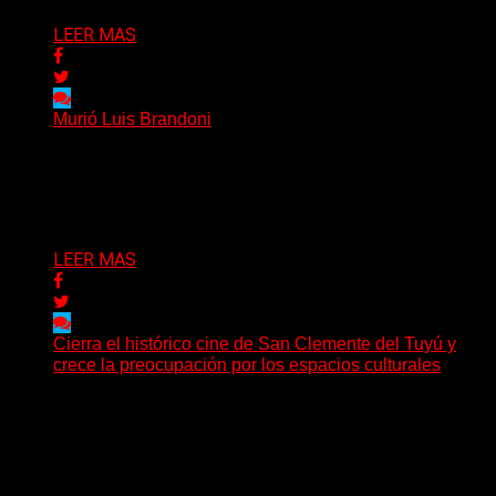
LEER MAS
Murió Luis Brandoni
El mundo de la cultura argentina está de luto: este 20
de abril falleció Luis Brandoni a...
Delta 80
20/04/2026
LEER MAS
Cierra el histórico cine de San Clemente del Tuyú y
crece la preocupación por los espacios culturales
El cierre del histórico Cine Gran Tuyú en San Clemente
del Tuyú marca mucho más que el...
Delta 80
11/04/2026