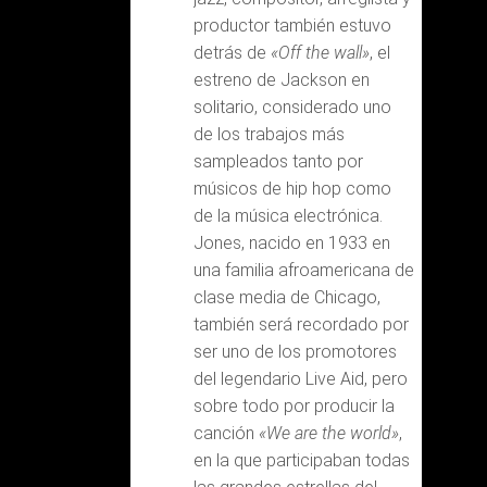
productor también estuvo
detrás de
«Off the wall»
, el
estreno de Jackson en
solitario, considerado uno
de los trabajos más
sampleados tanto por
músicos de hip hop como
de la música electrónica.
Jones, nacido en 1933 en
una familia afroamericana de
clase media de Chicago,
también será recordado por
ser uno de los promotores
del legendario Live Aid, pero
sobre todo por producir la
canción
«We are the world»
,
en la que participaban todas