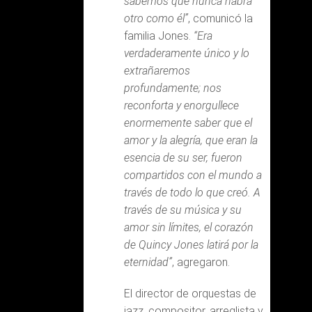
sabemos que nunca habrá
otro como él”
, comunicó la
familia Jones.
“Era
verdaderamente único y lo
extrañaremos
profundamente; nos
reconforta y enorgullece
enormemente saber que el
amor y la alegría, que eran la
esencia de su ser, fueron
compartidos con el mundo a
través de todo lo que creó. A
través de su música y su
amor sin límites, el corazón
de Quincy Jones latirá por la
eternidad”
, agregaron.
El director de orquestas de
jazz, compositor, arreglista y