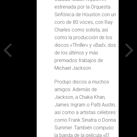
estrenada por la Orquesta
Sinfónica de Houston con un
coro de 80 voces, con Ray
Charles como solista, así
como la producción de los
discos
«Thriller»
y
«Bad»
, dos
de los últimos y más
premiados trabajos de
Michael Jackson.
Produjo discos a muchos
amigos. Además de
Jackson, a Chaka Khan,
James Ingram o Patti Austin,
así como a artistas célebres
como Frank Sinatra o Donna
Summer. También compuso
la banda de la película
«El