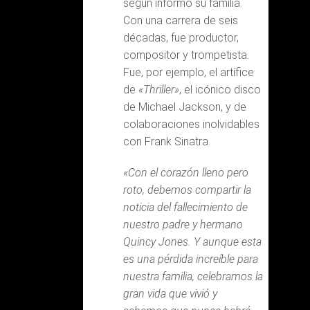
según informó su familia.
Con una carrera de seis
décadas, fue productor,
compositor y trompetista.
Fue, por ejemplo, el artífice
de
«Thriller»
, el icónico disco
de Michael Jackson, y de
colaboraciones inolvidables
con Frank Sinatra.
«Con el corazón lleno pero
roto, debemos compartir la
noticia del fallecimiento de
nuestro padre y hermano
Quincy Jones. Y aunque esta
es una pérdida increíble para
nuestra familia, celebramos la
gran vida que vivió y