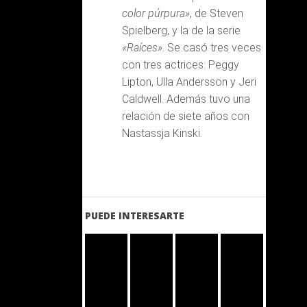
color púrpura»
, de Steven
Spielberg, y la de la serie
«Raíces»
. Se casó tres veces
con tres actrices: Peggy
Lipton, Ulla Andersson y Jeri
Caldwell. Además tuvo una
relación de siete años con
Nastassja Kinski.
PUEDE INTERESARTE
LEER
LEER
LEER
LEER
MAS
MAS
MAS
MAS