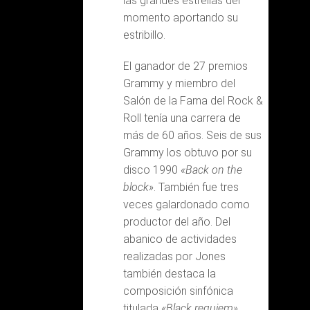
las grandes estrellas del
momento aportando su
estribillo.
El ganador de 27 premios
Grammy y miembro del
Salón de la Fama del Rock &
Roll tenía una carrera de
más de 60 años. Seis de sus
Grammy los obtuvo por su
disco 1990
«Back on the
block»
. También fue tres
veces galardonado como
productor del año. Del
abanico de actividades
realizadas por Jones
también destaca la
composición sinfónica
titulada
«Black requiem»
,