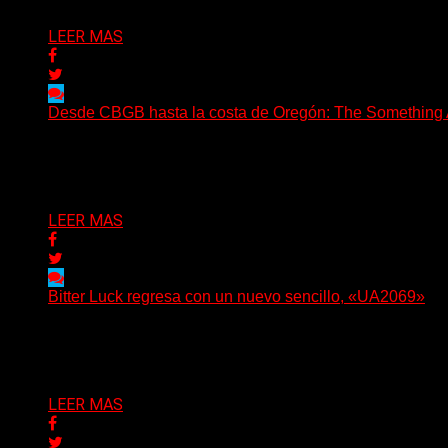
LEER MAS
Desde CBGB hasta la costa de Oregón: The Something Ai
(No Rules) The Something Ain’t Rights, de Astoria, Oregón
Delta 80
05/08/2026
LEER MAS
Bitter Luck regresa con un nuevo sencillo, «UA2069»
(Brian Heason HBM Promotions/Music Plugger) Bitter Luck
Delta 80
05/08/2026
LEER MAS