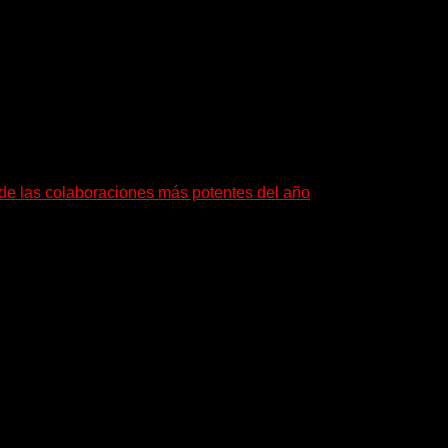
a de las colaboraciones más potentes del año
as que buscan dejar una marca. «Pesadillas», la...
a los oyentes a su universo salvaje y teatral...