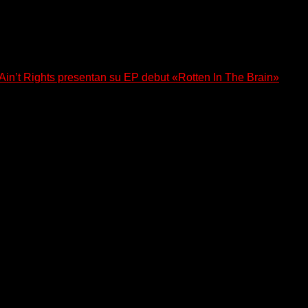
n’t Rights presentan su EP debut «Rotten In The Brain»
, lanzó su EP debut, «Rotten In The Brain»,...
 regresa con un nuevo sencillo, «UA2069», fruto de sus recient