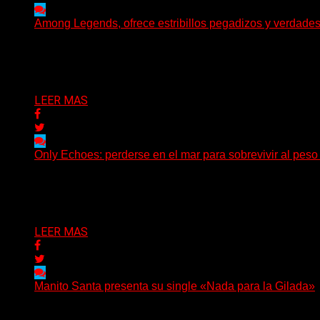
Among Legends, ofrece estribillos pegadizos y verdade
(No Rules) El trío punk de Ontario, Among Legends, irrump
Delta 80
05/08/2026
LEER MAS
Only Echoes: perderse en el mar para sobrevivir al peso
(C Squared Music) La banda instrumental de post-metal d
Delta 80
04/08/2026
LEER MAS
Manito Santa presenta su single «Nada para la Gilada»
(SG) Manito Santa, banda de Punk oriunda de La Plata, pr