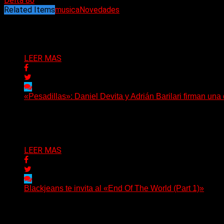
Delta 80
Related Items
musica
Novedades
Puede interesarte
LEER MAS
«Pesadillas»: Daniel Devita y Adrián Barilari firman un
Hay canciones que nacen para acompañar un momento y otr
Delta 80
06/08/2026
LEER MAS
Blackjeans te invita al «End Of The World (Part 1)»
(Tallulah PR) Hoy, el artista neoyorquino Blackjeans invita 
Delta 80
06/08/2026