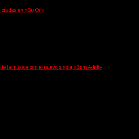
s crudas en «Go On»
e con fuerza en «Lose My Grip». El...
 de la música con el nuevo single «Born Adrift»
e Denver presenta “Born Adrift”, canción que da nombre...
esenta en sociedad su single «Nada para...