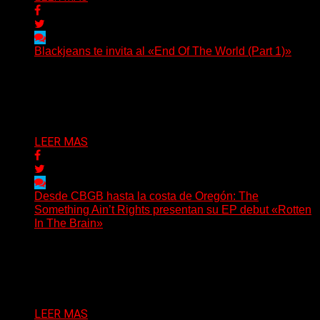
Blackjeans te invita al «End Of The World (Part 1)»
(Tallulah PR) Hoy, el artista neoyorquino Blackjeans
invita a los oyentes a su universo salvaje y teatral...
Delta 80
06/08/2026
LEER MAS
Desde CBGB hasta la costa de Oregón: The
Something Ain’t Rights presentan su EP debut «Rotten
In The Brain»
(No Rules) The Something Ain’t Rights, de Astoria,
Oregón, lanzó su EP debut, «Rotten In The Brain»,...
Delta 80
05/08/2026
LEER MAS