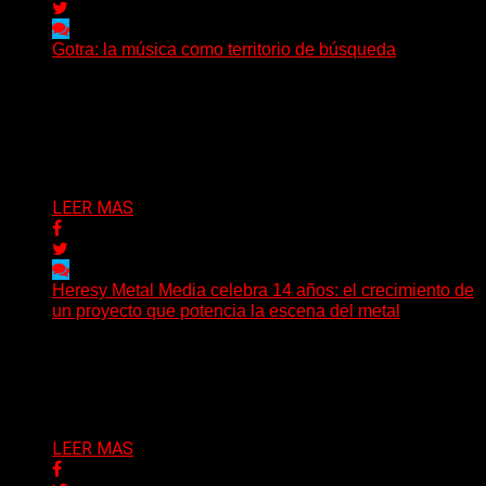
Gotra: la música como territorio de búsqueda
Hay músicas que buscan respuestas y otras que
prefieren abrir preguntas. En ese territorio, donde el
sonido...
Delta 80
08/08/2026
LEER MAS
Heresy Metal Media celebra 14 años: el crecimiento de
un proyecto que potencia la escena del metal
Hay proyectos que no solo crecen con el paso del
tiempo: también ayudan a crecer a toda...
Delta 80
07/08/2026
LEER MAS