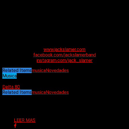
www.jackslamer.com
facebook.com/jackslamerband
instagram.com/jack_slamer
Related Items
musica
Novedades
Musica
04/10/2024
Delta 80
Related Items
musica
Novedades
Puede interesarte
LEER MAS