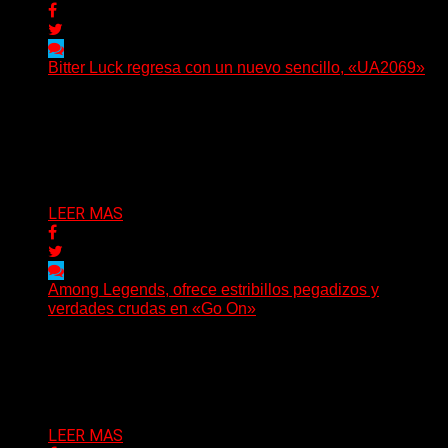
Bitter Luck regresa con un nuevo sencillo, «UA2069»
(Brian Heason HBM Promotions/Music Plugger) Bitter
Luck regresa con un nuevo sencillo, «UA2069», fruto de
sus recientes...
Delta 80
05/08/2026
LEER MAS
Among Legends, ofrece estribillos pegadizos y
verdades crudas en «Go On»
(No Rules) El trío punk de Ontario, Among Legends,
irrumpe con fuerza en «Lose My Grip». El...
Delta 80
05/08/2026
LEER MAS