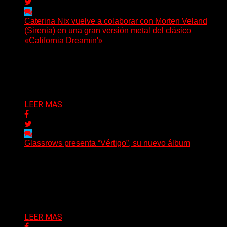
Caterina Nix vuelve a colaborar con Morten Veland
(Sirenia) en una gran versión metal del clásico
«California Dreamin'»
La vocalista chilena de Chaos Magic participa junto a
Helle Bohdanova (Ignea) y Karmen Klinc (Venus 5)...
Delta 80
07/08/2026
LEER MAS
Glassrows presenta “Vértigo”, su nuevo álbum
(Elvis Attack) Glassrows presenta «Vértigo», un álbum
que pone en palabras y sonidos las emociones que
atraviesan...
Delta 80
07/08/2026
LEER MAS