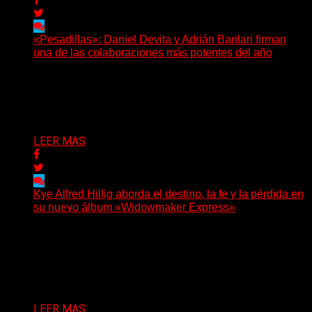
«Pesadillas»: Daniel Devita y Adrián Barilari firman
una de las colaboraciones más potentes del año
Hay canciones que nacen para acompañar un momento
y otras que buscan dejar una marca. «Pesadillas», la...
Delta 80
06/08/2026
LEER MAS
Kye Alfred Hillig aborda el destino, la fe y la pérdida en
su nuevo álbum «Widowmaker Express»
(No Rules) El cantautor de Tacoma, Kye Alfred Hillig,
regresa con «Widowmaker Express», un nuevo álbum
profundamente...
Delta 80
06/08/2026
LEER MAS