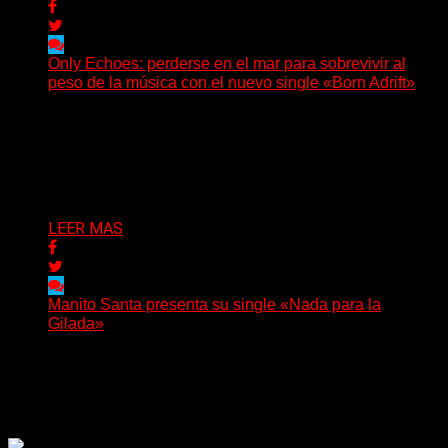
Only Echoes: perderse en el mar para sobrevivir al
peso de la música con el nuevo single «Born Adrift»
(C Squared Music) La banda instrumental de post-
metal de Denver presenta “Born Adrift”, canción que da
nombre...
Delta 80
04/08/2026
LEER MAS
Manito Santa presenta su single «Nada para la
Gilada»
(SG) Manito Santa, banda de Punk oriunda de La Plata,
presenta en sociedad su single «Nada para...
Delta 80
04/08/2026