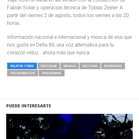
Fabián Solari y operación técnica de Tobías Zeeler. A
partir del viernes 2 de agosto, todos los viernes a las 20
horas.
Información nacional e internacional y música de esa que
nos gusta en Delta 80, una voz alternativa para tu
corazón veloz… ahora más que nunca…
RELATED ITEMS
DESTACAR
MUSICA
NOTICIAS
NOVEDADES
PROGRAMACIÓN
PROGRAMAS
PUEDE INTERESARTE