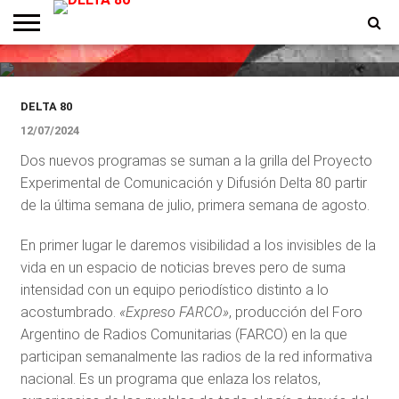
DESTACADOS
Nuevos programas en Delta 80
ENTREVISTAS
PREMIOS
PRODUCCIONES
PROGRAMACION
CONTACTO
HOMEPAGE
DELTA 80
12/07/2024
Dos nuevos programas se suman a la grilla del Proyecto
Experimental de Comunicación y Difusión Delta 80 partir
de la última semana de julio, primera semana de agosto.
En primer lugar le daremos visibilidad a los invisibles de la
vida en un espacio de noticias breves pero de suma
intensidad con un equipo periodístico distinto a lo
acostumbrado.
«Expreso FARCO»
, producción del Foro
Argentino de Radios Comunitarias (FARCO) en la que
participan semanalmente las radios de la red informativa
nacional. Es un programa que enlaza los relatos,