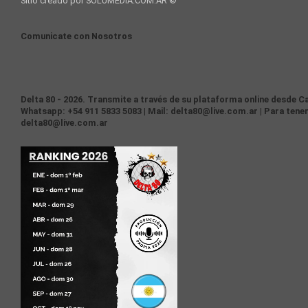
Sitio creado por SOLUMEDIA.COM.AR ©
Comunicate con Nosotros
Delta 80 - 2026. Transmite a través de su plataforma online desde Ca
Whatsapp: +54 911 5833 5083 | Mail: delta80@live.com.ar | Para tener
delta80@live.com.ar