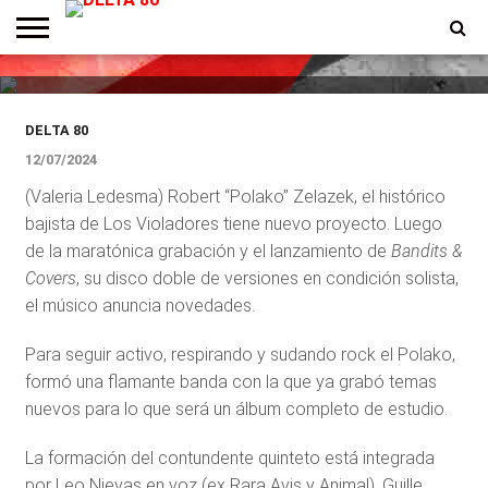
Violadores, anuncia su nuevo
proyecto
ENTREVISTAS
PREMIOS
PRODUCCIONES
PROGRAMACION
CONTACTO
HOMEPAGE
DELTA 80
12/07/2024
(Valeria Ledesma) Robert “Polako” Zelazek, el histórico
bajista de Los Violadores tiene nuevo proyecto. Luego
de la maratónica grabación y el lanzamiento de
Bandits &
Covers
, su disco doble de versiones en condición solista,
el músico anuncia novedades.
Para seguir activo, respirando y sudando rock el Polako,
formó una flamante banda con la que ya grabó temas
nuevos para lo que será un álbum completo de estudio.
La formación del contundente quinteto está integrada
por Leo Nievas en voz (ex Rara Avis y Animal), Guille