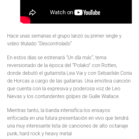
Hace unas semanas el grupo lanzó su primer single y
video titulado
“Descontrolado”
.
En estos días se estrenará
“Un día más”
, tema
reversionado de la época del “Polako” con Rotten,
donde debutó el guitarrista Lea Vai y con Sebastián Coria
de Horcas a cargo de las guitarras. Una emotiva canción
que cuenta con la expresiva y poderosa voz de Leo
Nievas y los contundentes golpes de Guille Wallace.
Mientras tanto, la banda intensifica los ensayos
enfocada en una futura presentación en vivo que tendrá
una muy interesante lista de canciones de alto octanaje
punk, hard rock y heavy metal.