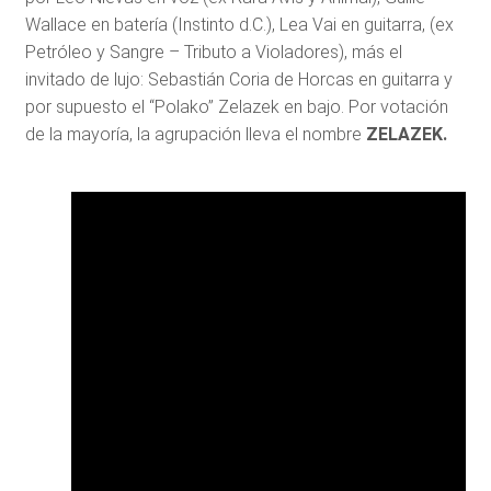
Wallace en batería (Instinto d.C.), Lea Vai en guitarra, (ex
Petróleo y Sangre – Tributo a Violadores), más el
invitado de lujo: Sebastián Coria de Horcas en guitarra y
por supuesto el “Polako” Zelazek en bajo. Por votación
de la mayoría, la agrupación lleva el nombre
ZELAZEK.