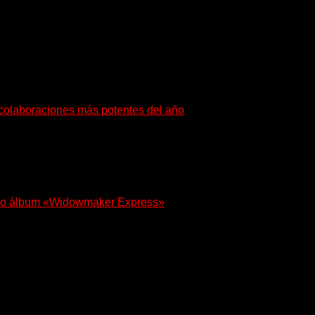
en palabras y sonidos las emociones que atraviesan...
s colaboraciones más potentes del año
buscan dejar una marca. «Pesadillas», la...
 nuevo álbum «Widowmaker Express»
 con «Widowmaker Express», un nuevo álbum profundamente...
yentes a su universo salvaje y teatral...