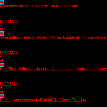
Glassrows presenta “Vértigo”, su nuevo álbum
(Elvis Attack) Glassrows presenta «Vértigo», un álbum que pone 
Delta 80
07/08/2026
LEER MAS
«Pesadillas»: Daniel Devita y Adrián Barilari firman una de la
Hay canciones que nacen para acompañar un momento y otras que 
Delta 80
06/08/2026
LEER MAS
Kye Alfred Hillig aborda el destino, la fe y la pérdida en su
(No Rules) El cantautor de Tacoma, Kye Alfred Hillig, regresa
Delta 80
06/08/2026
LEER MAS
Blackjeans te invita al «End Of The World (Part 1)»
(Tallulah PR) Hoy, el artista neoyorquino Blackjeans invita a los o