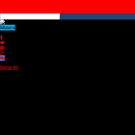
YouTube
RSS
Musica
«Onironautas» es el nuevo single de Signo 13
«Onironautas» es el nuevo single de Signo 13
Delta 80
20/02/2025
La banda brasileña Signo 13, liderada por el músico y composito
álbum de la banda,
«Augúrios»
, es una invitación a una inmersió
guitarras cortantes sobre un ritmo bailable e hipnótico, creando
que celebra la pluralidad de sonidos presentes a lo largo de la d
referente y fuente de inspiración, un reflejo sincero y verdadero 
explorando la fina línea que separa la dura realidad de los trans