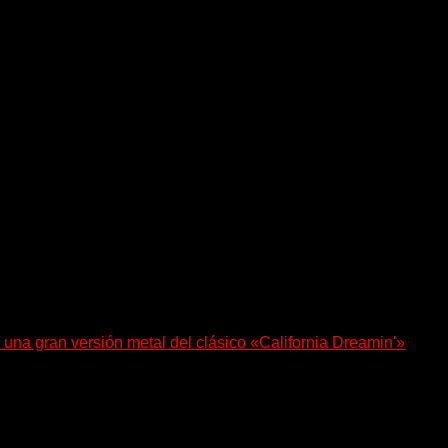
 una gran versión metal del clásico «California Dreamin'»
anova (Ignea) y Karmen Klinc (Venus 5)...