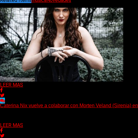
Related Items
musica
Novedades
Puede interesarte
LEER MAS
Caterina Nix vuelve a colaborar con Morten Veland (Sirenia) en
La vocalista chilena de Chaos Magic participa junto a Helle Bohd
Delta 80
07/08/2026
LEER MAS