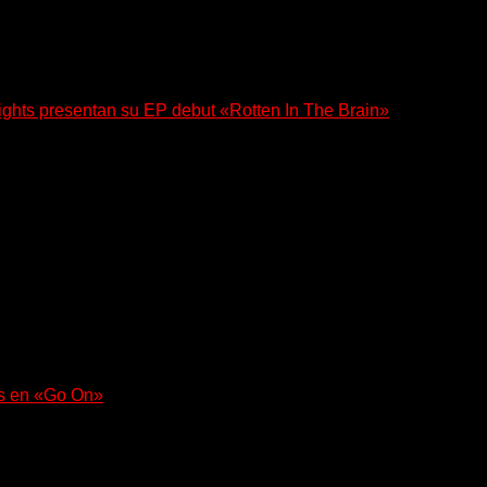
ghts presentan su EP debut «Rotten In The Brain»
 su EP debut, «Rotten In The Brain»,...
a con un nuevo sencillo, «UA2069», fruto de sus recientes...
as en «Go On»
uerza en «Lose My Grip». El...