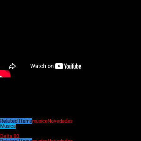
En versos que evocan un sentimiento de desorientación y anhelo,
«Outra manhã estilhaçada / Uma luz pálida ofuscada / Em cada
Enredados en secretos), declama la letra, que invita a reflexiona
sobre la búsqueda de propósito y conexión en un mundo cada vez 
metro yendo al trabajo, hablando y observando los rostros de l
cada uno tiene y esconde allí”.
La portada es del fotógrafo Blas Roig, con intervenciones del ar
sumergirse en este capítulo de la trayectoria de Signo 13, encon
Related Items
musica
Novedades
Musica
20/02/2025
Delta 80