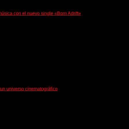
música con el nuevo single «Born Adrift»
r presenta “Born Adrift”, canción que da nombre...
en sociedad su single «Nada para...
a un universo cinematográfico
n su nuevo single y videoclip una etapa artística...