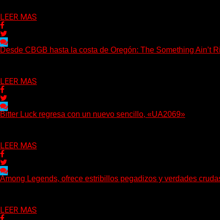
Delta 80
06/08/2026
LEER MAS
Desde CBGB hasta la costa de Oregón: The Something Ain’t Ri
(No Rules) The Something Ain’t Rights, de Astoria, Oregón, lanzó
Delta 80
05/08/2026
LEER MAS
Bitter Luck regresa con un nuevo sencillo, «UA2069»
(Brian Heason HBM Promotions/Music Plugger) Bitter Luck regres
Delta 80
05/08/2026
LEER MAS
Among Legends, ofrece estribillos pegadizos y verdades crud
(No Rules) El trío punk de Ontario, Among Legends, irrumpe con f
Delta 80
05/08/2026
LEER MAS