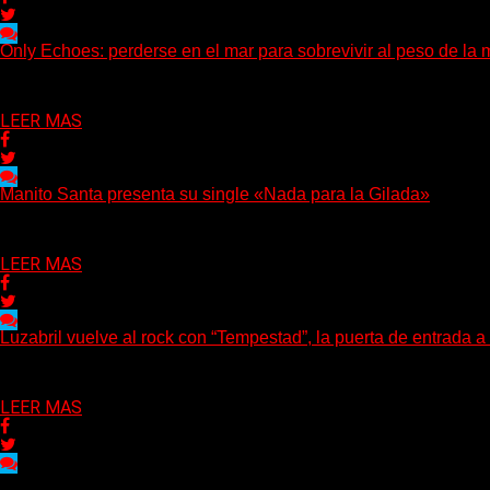
Only Echoes: perderse en el mar para sobrevivir al peso de la 
(C Squared Music) La banda instrumental de post-metal de Denve
Delta 80
04/08/2026
LEER MAS
Manito Santa presenta su single «Nada para la Gilada»
(SG) Manito Santa, banda de Punk oriunda de La Plata, presenta 
Delta 80
04/08/2026
LEER MAS
Luzabril vuelve al rock con “Tempestad”, la puerta de entrada 
(SG) La cantante, compositora y realizadora argentina inaugura co
Delta 80
04/08/2026
LEER MAS
Delta 80
03/08/2026