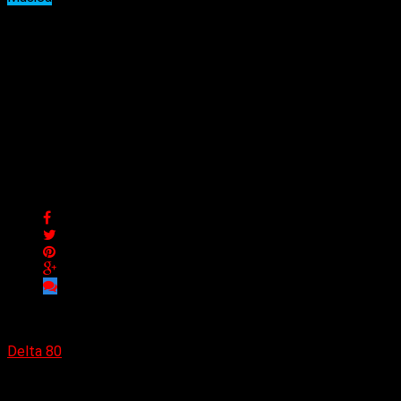
Oscuridad con un punto
vulnerable de esperanza es
el álbum «Half Light» de la
banda post-punk industrial
History Of Guns
Oscuridad con un punto vulnerable de esperanza es el álbum
«Half Light» de la banda post-punk industrial History Of Guns
Delta 80
07/07/2024
(Shameless Promotion) De la escena electrónica/DM del