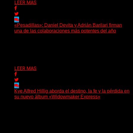
LEER MAS
«Pesadillas»: Daniel Devita y Adrián Barilari firman
una de las colaboraciones más potentes del año
Hay canciones que nacen para acompañar un momento
y otras que buscan dejar una marca. «Pesadillas», la...
Delta 80
06/08/2026
LEER MAS
Kye Alfred Hillig aborda el destino, la fe y la pérdida en
su nuevo álbum «Widowmaker Express»
(No Rules) El cantautor de Tacoma, Kye Alfred Hillig,
regresa con «Widowmaker Express», un nuevo álbum
profundamente...
Delta 80
06/08/2026