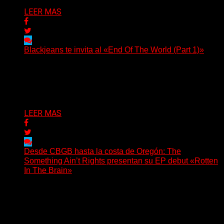
LEER MAS
Blackjeans te invita al «End Of The World (Part 1)»
(Tallulah PR) Hoy, el artista neoyorquino Blackjeans
invita a los oyentes a su universo salvaje y teatral...
Delta 80
06/08/2026
LEER MAS
Desde CBGB hasta la costa de Oregón: The
Something Ain’t Rights presentan su EP debut «Rotten
In The Brain»
(No Rules) The Something Ain’t Rights, de Astoria,
Oregón, lanzó su EP debut, «Rotten In The Brain»,...
Delta 80
05/08/2026