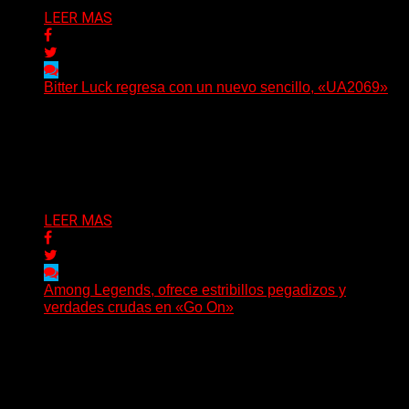
LEER MAS
Bitter Luck regresa con un nuevo sencillo, «UA2069»
(Brian Heason HBM Promotions/Music Plugger) Bitter
Luck regresa con un nuevo sencillo, «UA2069», fruto de
sus recientes...
Delta 80
05/08/2026
LEER MAS
Among Legends, ofrece estribillos pegadizos y
verdades crudas en «Go On»
(No Rules) El trío punk de Ontario, Among Legends,
irrumpe con fuerza en «Lose My Grip». El...
Delta 80
05/08/2026