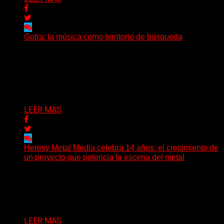
Gotra: la música como territorio de búsqueda
Hay músicas que buscan respuestas y otras que
prefieren abrir preguntas. En ese territorio, donde el
sonido...
Delta 80
08/08/2026
LEER MAS
Heresy Metal Media celebra 14 años: el crecimiento de
un proyecto que potencia la escena del metal
Hay proyectos que no solo crecen con el paso del
tiempo: también ayudan a crecer a toda...
Delta 80
07/08/2026
LEER MAS