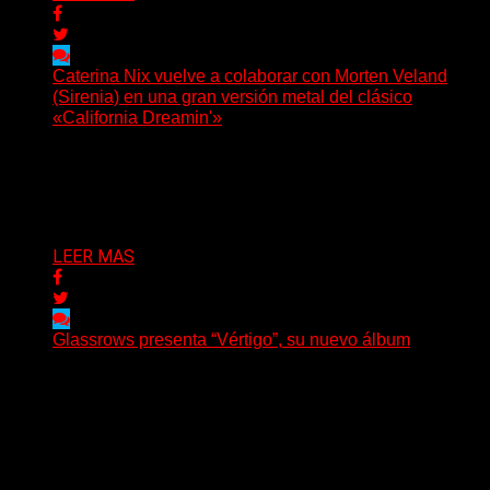
Caterina Nix vuelve a colaborar con Morten Veland
(Sirenia) en una gran versión metal del clásico
«California Dreamin'»
La vocalista chilena de Chaos Magic participa junto a
Helle Bohdanova (Ignea) y Karmen Klinc (Venus 5)...
Delta 80
07/08/2026
LEER MAS
Glassrows presenta “Vértigo”, su nuevo álbum
(Elvis Attack) Glassrows presenta «Vértigo», un álbum
que pone en palabras y sonidos las emociones que
atraviesan...
Delta 80
07/08/2026