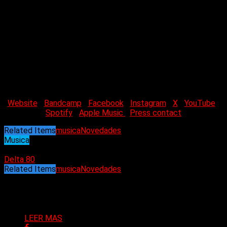
Website
|
Bandcamp
|
Facebook
|
Instagram
|
X
|
YouTube
|
Spotify
|
Apple Music
|
Press contact
Related Items
musica
Novedades
Musica
07/07/2024
Delta 80
Related Items
musica
Novedades
Puede interesarte
LEER MAS