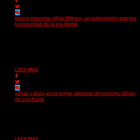
Ignicio presenta «Algo Ritmo», un viaje electro-pop por
la oscuridad de la era digital
(DyM) Electro-pop, oscuridad y alienación digital se
encuentran en el nuevo EP conceptual del artista
santafesino, una...
Delta 80
08/08/2026
LEER MAS
«Días y días» es el primer adelanto del próximo álbum
de Los Basta
(Nadya Cabrera) Los Basta presentan “Días y días”,
primer adelanto de lo que será su segundo álbum...
Delta 80
08/08/2026
LEER MAS