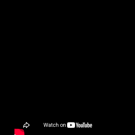
Los reyes del punk belga F.O.D. han lanzado el nuevo sencillo
«Living in a mad mad world»
de su sexto álbum,
«The once a
virgin club»
, que se lanzó el 5 de abril a través de SBÄM
Records.