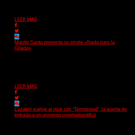
Delta 80
04/08/2026
LEER MAS
Manito Santa presenta su single «Nada para la
Gilada»
(SG) Manito Santa, banda de Punk oriunda de La Plata,
presenta en sociedad su single «Nada para...
Delta 80
04/08/2026
LEER MAS
Luzabril vuelve al rock con “Tempestad”, la puerta de
entrada a un universo cinematográfico
(SG) La cantante, compositora y realizadora argentina
inaugura con su nuevo single y videoclip una etapa