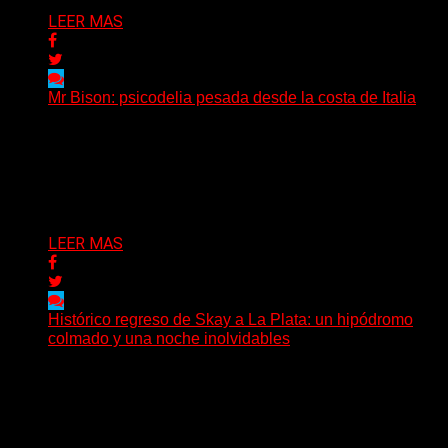
LEER MAS
Mr Bison: psicodelia pesada desde la costa de Italia
(Brian Heason HBM Promotions/Music Plugger) Desde
un pequeño pueblo costero de la Toscana llega Mr
Bison, una...
Delta 80
03/08/2026
LEER MAS
Histórico regreso de Skay a La Plata: un hipódromo
colmado y una noche inolvidables
(Gonna Go) El guitarrista y cantante Skay regresó a La
Plata, luego de 12 años, para presentarse...
Delta 80
02/08/2026