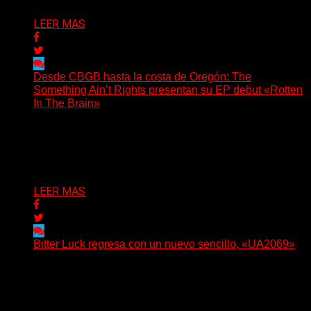
LEER MAS
Desde CBGB hasta la costa de Oregón: The
Something Ain’t Rights presentan su EP debut «Rotten
In The Brain»
(No Rules) The Something Ain’t Rights, de Astoria,
Oregón, lanzó su EP debut, «Rotten In The Brain»,...
Delta 80
05/08/2026
LEER MAS
Bitter Luck regresa con un nuevo sencillo, «UA2069»
(Brian Heason HBM Promotions/Music Plugger) Bitter
Luck regresa con un nuevo sencillo, «UA2069», fruto de
sus recientes...