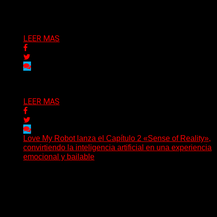
artística...
Delta 80
04/08/2026
LEER MAS
Delta 80
03/08/2026
LEER MAS
Love My Robot lanza el Capítulo 2 «Sense of Reality»,
convirtiendo la inteligencia artificial en una experiencia
emocional y bailable
(Diego Armando Báez Peña) Convirtiendo la inteligencia
artificial en una experiencia emocional y bailable.
Después de una gira...
Delta 80
03/08/2026