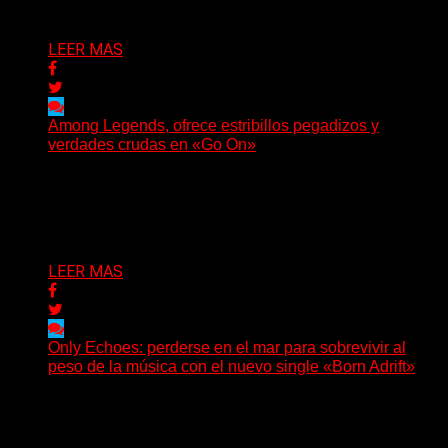
Delta 80
05/08/2026
LEER MAS
Among Legends, ofrece estribillos pegadizos y
verdades crudas en «Go On»
(No Rules) El trío punk de Ontario, Among Legends,
irrumpe con fuerza en «Lose My Grip». El...
Delta 80
05/08/2026
LEER MAS
Only Echoes: perderse en el mar para sobrevivir al
peso de la música con el nuevo single «Born Adrift»
(C Squared Music) La banda instrumental de post-
metal de Denver presenta “Born Adrift”, canción que da
nombre...