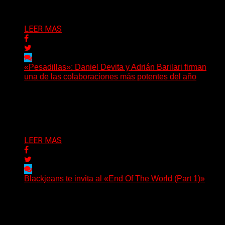
LEER MAS
«Pesadillas»: Daniel Devita y Adrián Barilari firman
una de las colaboraciones más potentes del año
Hay canciones que nacen para acompañar un momento
y otras que buscan dejar una marca. «Pesadillas», la...
Delta 80
06/08/2026
LEER MAS
Blackjeans te invita al «End Of The World (Part 1)»
(Tallulah PR) Hoy, el artista neoyorquino Blackjeans
invita a los oyentes a su universo salvaje y teatral...
Delta 80
06/08/2026