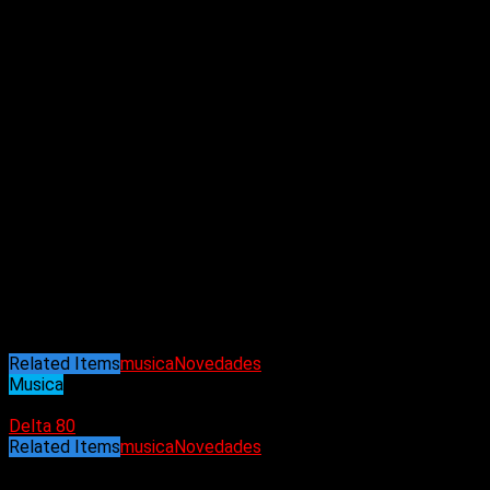
europea, invitando al público a experimentar su sonido puro y
auténtico una vez más.
13 años después de su debut, F.O.D. Ha realizado giras por
todo el mundo, destacando giras por Canadá, Japón, Europa y
teloneando a SUM41, Lagwagon, Satanic Surfers, No Fun At
All y Frenzal Rhomb. El constante ascenso de F.O.D. los llevó
a tocar en los escenarios principales de los principales
festivales de punk rock de toda Europa.
Hans Roofthooft: cantante y guitarrista
Stijn De Waele: cantante de acompañamiento
Pierre Janssens: bajo
Lode De Feyter: batería
Related Items
musica
Novedades
Musica
16/06/2024
Delta 80
Related Items
musica
Novedades
Puede interesarte