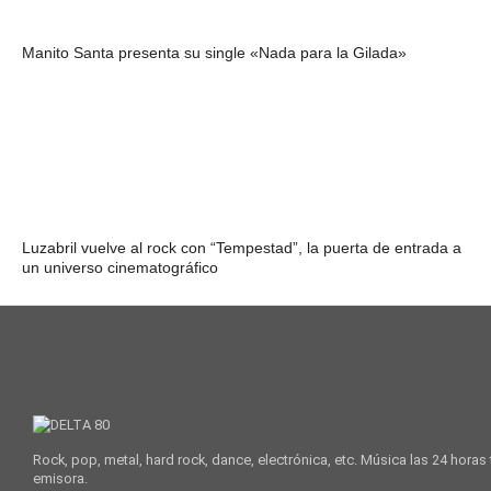
Manito Santa presenta su single «Nada para la Gilada»
Luzabril vuelve al rock con “Tempestad”, la puerta de entrada a
un universo cinematográfico
Rock, pop, metal, hard rock, dance, electrónica, etc. Música las 24 horas
emisora.