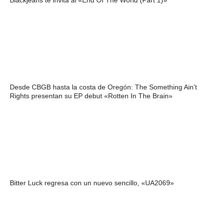
Blackjeans te invita al «End Of The World (Part 1)»
Desde CBGB hasta la costa de Oregón: The Something Ain’t
Rights presentan su EP debut «Rotten In The Brain»
Bitter Luck regresa con un nuevo sencillo, «UA2069»