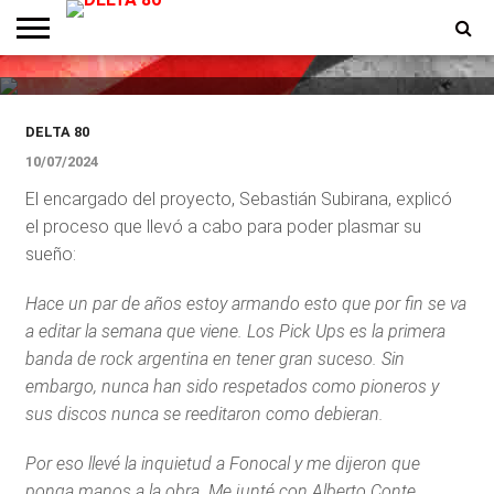
Se reedita por primera vez la
discografía de Los Pick Ups
ENTREVISTAS
PREMIOS
PRODUCCIONES
PROGRAMACION
CONTACTO
HOMEPAGE
DELTA 80
10/07/2024
El encargado del proyecto, Sebastián Subirana, explicó
el proceso que llevó a cabo para poder plasmar su
sueño:
Hace un par de años estoy armando esto que por fin se va
a editar la semana que viene. Los Pick Ups es la primera
banda de rock argentina en tener gran suceso. Sin
embargo, nunca han sido respetados como pioneros y
sus discos nunca se reeditaron como debieran.
Por eso llevé la inquietud a Fonocal y me dijeron que
ponga manos a la obra. Me junté con Alberto Conte,