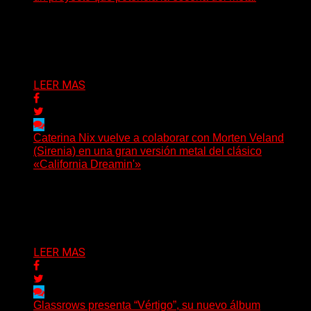
Hay proyectos que no solo crecen con el paso del
tiempo: también ayudan a crecer a toda...
Delta 80
07/08/2026
LEER MAS
Caterina Nix vuelve a colaborar con Morten Veland
(Sirenia) en una gran versión metal del clásico
«California Dreamin'»
La vocalista chilena de Chaos Magic participa junto a
Helle Bohdanova (Ignea) y Karmen Klinc (Venus 5)...
Delta 80
07/08/2026
LEER MAS
Glassrows presenta “Vértigo”, su nuevo álbum