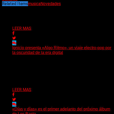
Related Items
musica
Novedades
Puede interesarte
LEER MAS
Ignicio presenta «Algo Ritmo», un viaje electro-pop por
la oscuridad de la era digital
(DyM) Electro-pop, oscuridad y alienación digital se
encuentran en el nuevo EP conceptual del artista
santafesino, una...
Delta 80
08/08/2026
LEER MAS
«Días y días» es el primer adelanto del próximo álbum
de Los Basta