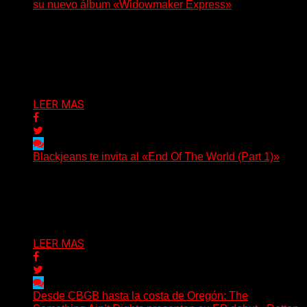
su nuevo álbum «Widowmaker Express»
(No Rules) El cantautor de Tacoma, Kye Alfred Hillig,
regresa con «Widowmaker Express», un nuevo álbum
profundamente...
Delta 80
06/08/2026
LEER MAS
Blackjeans te invita al «End Of The World (Part 1)»
(Tallulah PR) Hoy, el artista neoyorquino Blackjeans
invita a los oyentes a su universo salvaje y teatral...
Delta 80
06/08/2026
LEER MAS
Desde CBGB hasta la costa de Oregón: The