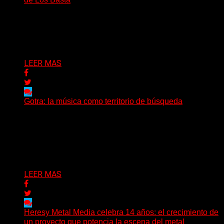
(Nadya Cabrera) Los Basta presentan “Días y días”,
primer adelanto de lo que será su segundo álbum...
Delta 80
08/08/2026
LEER MAS
Gotra: la música como territorio de búsqueda
Hay músicas que buscan respuestas y otras que
prefieren abrir preguntas. En ese territorio, donde el
sonido...
Delta 80
08/08/2026
LEER MAS
Heresy Metal Media celebra 14 años: el crecimiento de
un proyecto que potencia la escena del metal