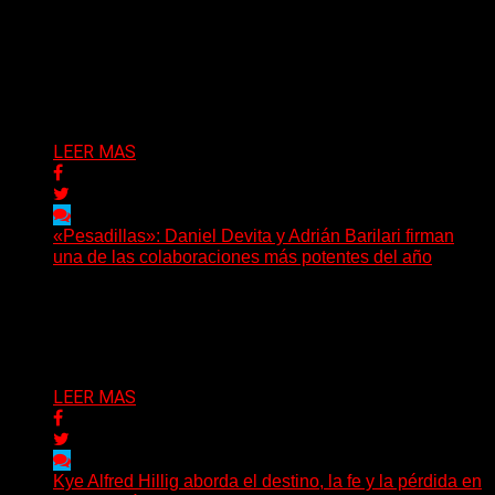
(Elvis Attack) Glassrows presenta «Vértigo», un álbum
que pone en palabras y sonidos las emociones que
atraviesan...
Delta 80
07/08/2026
LEER MAS
«Pesadillas»: Daniel Devita y Adrián Barilari firman
una de las colaboraciones más potentes del año
Hay canciones que nacen para acompañar un momento
y otras que buscan dejar una marca. «Pesadillas», la...
Delta 80
06/08/2026
LEER MAS
Kye Alfred Hillig aborda el destino, la fe y la pérdida en