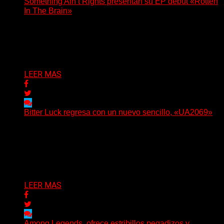
Something Ain’t Rights presentan su EP debut «Rotten
In The Brain»
(No Rules) The Something Ain’t Rights, de Astoria,
Oregón, lanzó su EP debut, «Rotten In The Brain»,...
Delta 80
05/08/2026
LEER MAS
Bitter Luck regresa con un nuevo sencillo, «UA2069»
(Brian Heason HBM Promotions/Music Plugger) Bitter
Luck regresa con un nuevo sencillo, «UA2069», fruto de
sus recientes...
Delta 80
05/08/2026
LEER MAS
Among Legends, ofrece estribillos pegadizos y