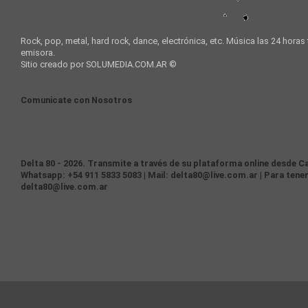
Rock, pop, metal, hard rock, dance, electrónica, etc. Música las 24 horas
emisora.
Sitio creado por SOLUMEDIA.COM.AR ©
Comunicate con Nosotros
Delta 80 - 2026. Transmite a través de su plataforma online desde Ca
Whatsapp: +54 911 5833 5083 | Mail: delta80@live.com.ar | Para tener
delta80@live.com.ar