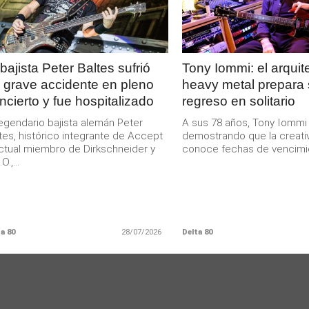
 bajista Peter Baltes sufrió
Tony Iommi: el arquit
 grave accidente en pleno
heavy metal prepara
ncierto y fue hospitalizado
regreso en solitario
legendario bajista alemán Peter
A sus 78 años, Tony Iommi
tes, histórico integrante de Accept
demostrando que la creati
ctual miembro de Dirkschneider y
conoce fechas de vencimien
O.,...
a 80
28/07/2026
Delta 80