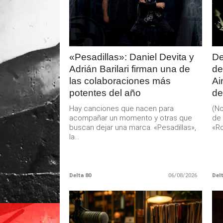
MAS
«Pesadillas»: Daniel Devita y
De
Adrián Barilari firman una de
de
las colaboraciones más
Ai
potentes del año
de
Hay canciones que nacen para
(No
acompañar un momento y otras que
de 
buscan dejar una marca. «Pesadillas»,
«Ro
la...
Delta 80
06/08/2026
Delt
LEER