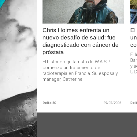
Chris Holmes enfrenta un
El
nuevo desafío de salud: fue
un
diagnosticado con cáncer de
co
próstata
El 
Bal
El histórico guitarrista de W.A.S.P.
y a
comenzó un tratamiento de
U.D.
radioterapia en Francia. Su esposa y
mánager, Catherine...
Delta 80
29/07/2026
Delt