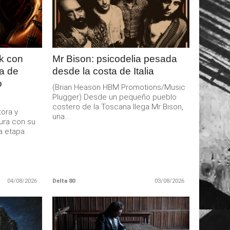
MAS
ck con
Mr Bison: psicodelia pesada
ta de
desde la costa de Italia
o
(Brian Heason HBM Promotions/Music
Plugger) Desde un pequeño pueblo
costero de la Toscana llega Mr Bison,
ora y
una...
gura con su
a etapa
04/08/2026
Delta 80
03/08/2026
LEER