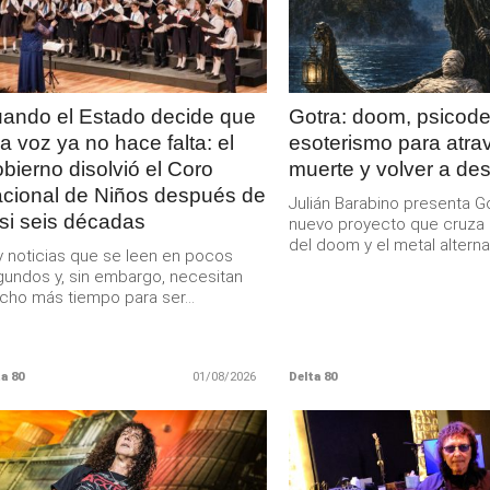
MAS
MAS
ando el Estado decide que
Gotra: doom, psicodel
a voz ya no hace falta: el
esoterismo para atrav
bierno disolvió el Coro
muerte y volver a des
cional de Niños después de
Julián Barabino presenta Go
si seis décadas
nuevo proyecto que cruza 
del doom y el metal alternat
 noticias que se leen en pocos
undos y, sin embargo, necesitan
ho más tiempo para ser...
a 80
01/08/2026
Delta 80
LEER
LEER
MAS
MAS