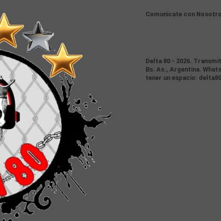
Comunicate con Nosotr
Delta 80 - 2026. Transmi
Bs. As., Argentina. Whats
tener un espacio: delta8