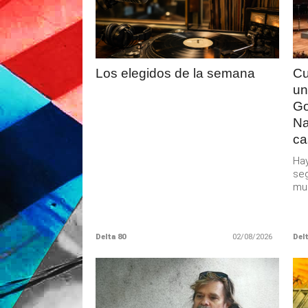
MAS
Los elegidos de la semana
Cu
un
Go
Na
ca
Hay
seg
muc
Delta 80
02/08/2026
Delt
LEER
MAS