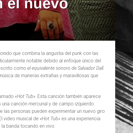
n el nuevo
sonido que combina la angustia del punk con las
rticularmente notable debido al enfoque único del
 descrito como
el equivalente sonoro de Salvador Dalí
.
la música de maneras extrañas y maravillosas que
llamado
«Hot Tub»
. Esta canción también aparece
 una canción mercurial y de campo izquierdo
nde las personas pueden experimentar un nuevo giro
 El video musical de
«Hot Tub»
es una experiencia
 la banda tocando en vivo.