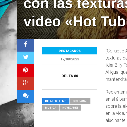
con las textura
video «Hot Tub
(Collapse 
DESTACADOS
texturas d
12/08/2023
líder Billy
Al igual q
DELTA 80
mantendrán
Recienteme
en el álbu
RELATED ITEMS
DESTACAR
sobre la e
MUSICA
NOVEDADES
en la vida,
alucinante