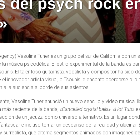
s del psych rock e
»
Agency) Vasoline Tuner es un grupo del sur de California con un 
e la música psicodélica. El estilo experimental de la banda es pa
 Tsounis. El talentoso guitarrista, vocalista y compositor ha sido
ue el innovador artista visual, a Tsounis le encanta acercarse a 
 a la audiencia al borde de sus asientos.
nte, Vasoline Tuner anunció un nuevo sencillo y video musical 
m más reciente de la banda,
«Cancelled crystal balls»
.
«Hot Tub»
es
lección de un jacuzzi como universo alternativo. Es un lugar do
 fantasear e incluso tomar un descanso de la realidad y alucinar.
 y surrealista, que alterna segmentos animados con imágenes de