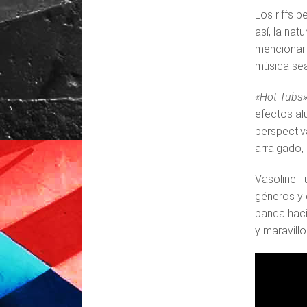
Los riffs 
así, la na
mencionar 
música sea
«Hot Tubs
efectos al
perspectiva
arraigado, 
Vasoline T
géneros y 
banda haci
y maravill