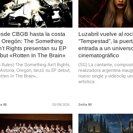
MAS
MAS
sde CBGB hasta la costa
Luzabril vuelve al ro
 Oregón: The Something
“Tempestad”, la puer
n’t Rights presentan su EP
entrada a un univers
but «Rotten In The Brain»
cinematográfico
 Rules) The Something Ain’t Rights,
(SG) La cantante, composit
Astoria, Oregón, lanzó su EP debut,
realizadora argentina inau
tten In The Brain»,...
nuevo single y videoclip un
artística...
a 80
05/08/2026
Delta 80
LEER
LEER