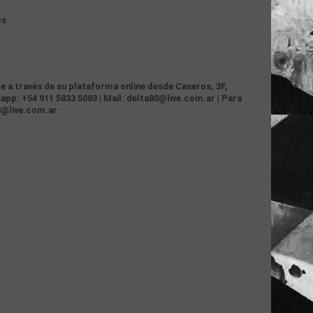
os
te a través de su plataforma online desde Caseros, 3F,
app: +54 911 5833 5083 | Mail: delta80@live.com.ar | Para
0@live.com.ar