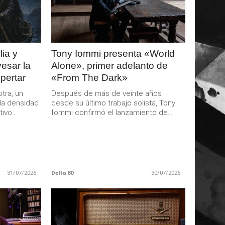
MAS
ia y
Tony Iommi presenta «World
esar la
Alone», primer adelanto de
pertar
«From The Dark»
tra, un
Después de más de veinte años
la densidad
desde su último trabajo solista, Tony
ivo...
Iommi confirmó el lanzamiento de...
31/07/2026
Delta 80
30/07/2026
LEER
MAS