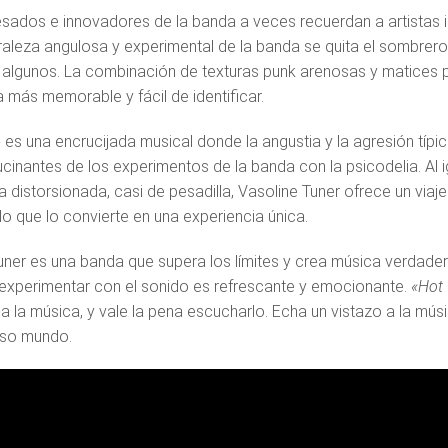
pesados ​​e innovadores de la banda a veces recuerdan a artista
turaleza angulosa y experimental de la banda se quita el sombrero
algunos. La combinación de texturas punk arenosas y matices 
 más memorable y fácil de identificar.
»
es una encrucijada musical donde la angustia y la agresión típic
ucinantes de los experimentos de la banda con la psicodelia. Al i
 distorsionada, casi de pesadilla, Vasoline Tuner ofrece un viaj
lo que lo convierte en una experiencia única.
uner es una banda que supera los límites y crea música verdade
experimentar con el sonido es refrescante y emocionante.
«Hot
a la música, y vale la pena escucharlo. Echa un vistazo a la mú
oso mundo.