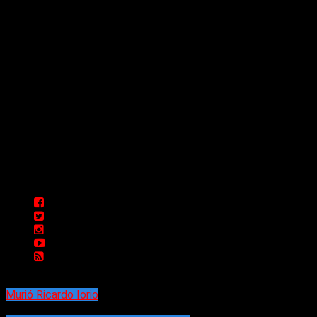
Sitio creado por SOLUMEDIA.COM.AR ©
Comunicate con Nosotros
Delta 80 - 2026. Transmite a través de
su plataforma online desde Caseros,
3F, Bs. As., Argentina. Whatsapp: +54
911 5833 5083 | Mail:
delta80@live.com.ar | Para tener un
espacio: delta80@live.com.ar
Murió Ricardo Iorio