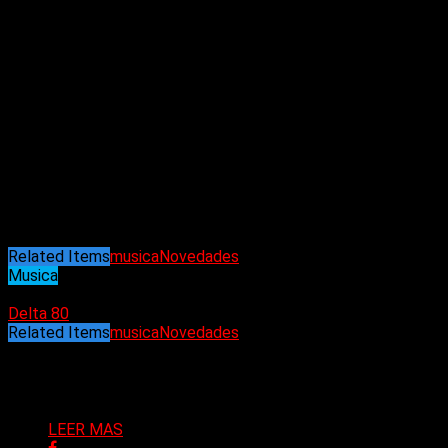
guitarra de blues de Clark. Su música es honesta y su amor
por el aspecto humano del rock ‘n’ roll puro, así como el
deseo de crear un escape dentro de su música, es la fuerza
impulsora detrás de su prolificidad.
Con más música tras el lanzamiento de
«The fourth album»
,
espacios para festivales y su necesidad de estar en un modo
continuo de creación, Bourbon House está preparado para
una fuerte presencia en 2023.
En el verano de 2023, Bourbon House firmó con Fretbar
Rercords.
Related Items
musica
Novedades
Musica
24/10/2023
Delta 80
Related Items
musica
Novedades
Puede interesarte
LEER MAS