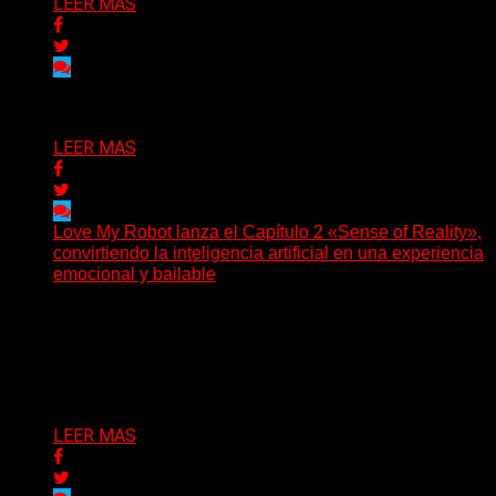
LEER MAS
Delta 80
03/08/2026
LEER MAS
Love My Robot lanza el Capítulo 2 «Sense of Reality»,
convirtiendo la inteligencia artificial en una experiencia
emocional y bailable
(Diego Armando Báez Peña) Convirtiendo la inteligencia
artificial en una experiencia emocional y bailable.
Después de una gira...
Delta 80
03/08/2026
LEER MAS