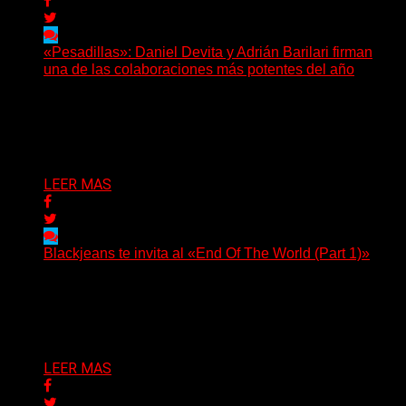
«Pesadillas»: Daniel Devita y Adrián Barilari firman
una de las colaboraciones más potentes del año
Hay canciones que nacen para acompañar un momento
y otras que buscan dejar una marca. «Pesadillas», la...
Delta 80
06/08/2026
LEER MAS
Blackjeans te invita al «End Of The World (Part 1)»
(Tallulah PR) Hoy, el artista neoyorquino Blackjeans
invita a los oyentes a su universo salvaje y teatral...
Delta 80
06/08/2026
LEER MAS