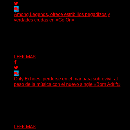
Among Legends, ofrece estribillos pegadizos y
verdades crudas en «Go On»
(No Rules) El trío punk de Ontario, Among Legends,
irrumpe con fuerza en «Lose My Grip». El...
Delta 80
05/08/2026
LEER MAS
Only Echoes: perderse en el mar para sobrevivir al
peso de la música con el nuevo single «Born Adrift»
(C Squared Music) La banda instrumental de post-
metal de Denver presenta “Born Adrift”, canción que da
nombre...
Delta 80
04/08/2026
LEER MAS