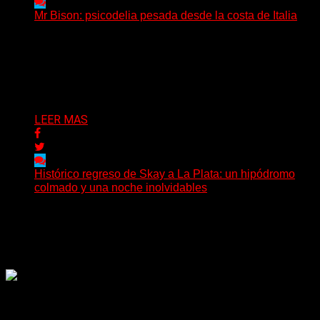
Mr Bison: psicodelia pesada desde la costa de Italia
(Brian Heason HBM Promotions/Music Plugger) Desde
un pequeño pueblo costero de la Toscana llega Mr
Bison, una...
Delta 80
03/08/2026
LEER MAS
Histórico regreso de Skay a La Plata: un hipódromo
colmado y una noche inolvidables
(Gonna Go) El guitarrista y cantante Skay regresó a La
Plata, luego de 12 años, para presentarse...
Delta 80
02/08/2026
Rock, pop, metal, hard rock, dance, electrónica, etc. Música
las 24 horas todo el año sin cambiar de emisora.