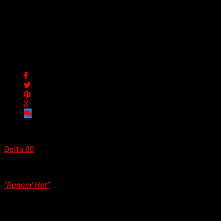
Vibrante aroma de mujer
rockeando en nombre de
Bourbon House
Vibrante aroma de mujer rockeando en nombre de Bourbon
House
Delta 80
24/10/2023
(Tag Publicity) Bourbon House lanzará su nuevo sencillo,
“Runnin’ Hot”
, en Fretbar Rercords, el viernes 17 de
noviembre. Voces cautivadoras con una sensación de rock
impulsora hacen de
“Runnin’ Hot”
de Bourbon House uno de
los mejores lanzamientos protagonizados por mujeres de