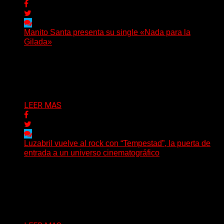
Manito Santa presenta su single «Nada para la
Gilada»
(SG) Manito Santa, banda de Punk oriunda de La Plata,
presenta en sociedad su single «Nada para...
Delta 80
04/08/2026
LEER MAS
Luzabril vuelve al rock con “Tempestad”, la puerta de
entrada a un universo cinematográfico
(SG) La cantante, compositora y realizadora argentina
inaugura con su nuevo single y videoclip una etapa
artística...
Delta 80
04/08/2026