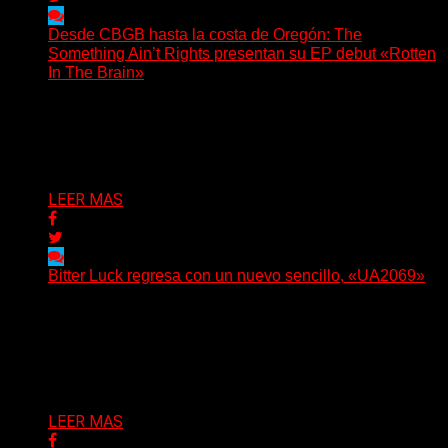
Desde CBGB hasta la costa de Oregón: The
Something Ain’t Rights presentan su EP debut «Rotten
In The Brain»
(No Rules) The Something Ain’t Rights, de Astoria,
Oregón, lanzó su EP debut, «Rotten In The Brain»,...
Delta 80
05/08/2026
LEER MAS
Bitter Luck regresa con un nuevo sencillo, «UA2069»
(Brian Heason HBM Promotions/Music Plugger) Bitter
Luck regresa con un nuevo sencillo, «UA2069», fruto de
sus recientes...
Delta 80
05/08/2026
LEER MAS