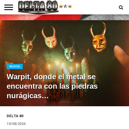
ENTREVISTAS
PREMIOS
PRODUCCIONES
PROGRAMACION
CONTACTO
HOMEPAGE
MUSICA
Warpit, donde el metal se
encuentra con las piedras
nurágicas…
DELTA 80
19/08/2024