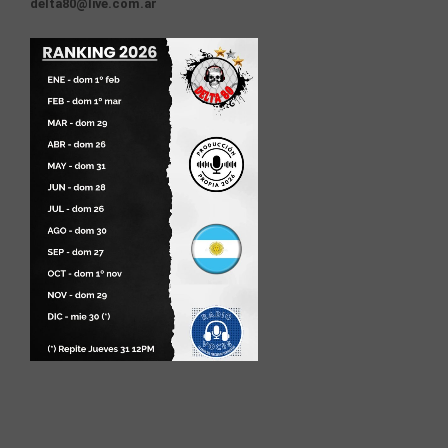
delta80@live.com.ar