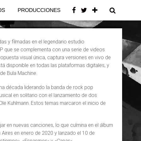
OS
PRODUCCIONES
CONTACTO
as y filmadas en el legendario estudio
 EP que se complementa con una serie de videos
opuesta visual única, captura versiones en vivo de
 disponible en todas las plataformas digitales, y
 de Bula Machine.
 una década liderando la banda de rock pop
usical en solitario con el lanzamiento de dos
 Ole Kuhlmann. Estos temas marcaron el inicio de
jar en nuevas canciones, lo que culmina en el álbum
 Aires en enero de 2020 y lanzado el 10 de
estiempo»
,
«Espasmos»
y
«Capas»
.