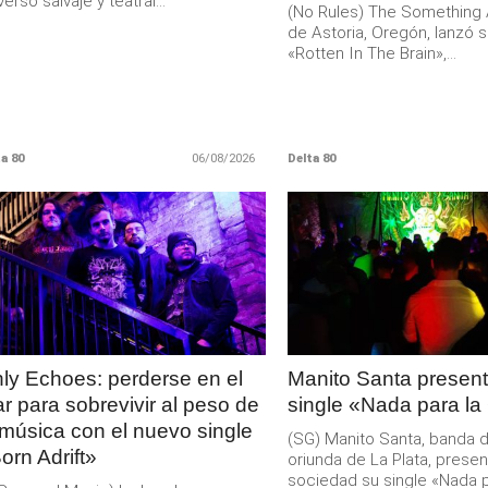
verso salvaje y teatral...
(No Rules) The Something Ai
de Astoria, Oregón, lanzó s
«Rotten In The Brain»,...
a 80
06/08/2026
Delta 80
LEER
LEER
MAS
MAS
ly Echoes: perderse en el
Manito Santa present
r para sobrevivir al peso de
single «Nada para la
 música con el nuevo single
(SG) Manito Santa, banda 
orn Adrift»
oriunda de La Plata, presen
sociedad su single «Nada pa