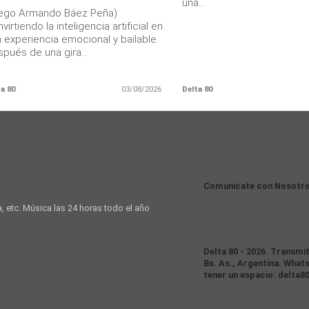
una...
iego Armando Báez Peña)
virtiendo la inteligencia artificial en
 experiencia emocional y bailable.
pués de una gira...
a 80
03/08/2026
Delta 80
Comunicate con Nosotr
a, etc. Música las 24 horas todo el año
Delta 80 - 2026. Transmi
Bs. As., Argentina. Whats
tener un espacio: delta8