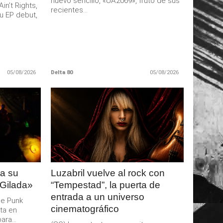
nuevo sencillo, «UA2069», fruto de sus
n’t Rights,
recientes...
u EP debut,
05/08/2026
Delta 80
05/08/2026
LEER
MAS
a su
Luzabril vuelve al rock con
 Gilada»
“Tempestad”, la puerta de
entrada a un universo
de Punk
cinematográfico
ta en
ra...