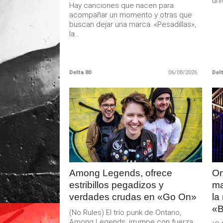
uni
Hay canciones que nacen para
acompañar un momento y otras que
buscan dejar una marca. «Pesadillas»,
la...
Delta 80
06/08/2026
Delt
LEER
MAS
Among Legends, ofrece
On
estribillos pegadizos y
ma
verdades crudas en «Go On»
la
«B
(No Rules) El trío punk de Ontario,
Among Legends, irrumpe con fuerza