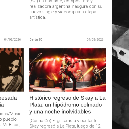
(SG) La cantante, compositora y
realizadora argentina inaugura con su
nuevo single y videoclip una etapa
artística...
04/08/2026
Delta 80
04/08/2026
LEER
MAS
 pesada
Histórico regreso de Skay a La
ia
Plata: un hipódromo colmado
y una noche inolvidables
ions/Music
o pueblo
(Gonna Go) El guitarrista y cantante
a Mr Bison,
Skay regresó a La Plata, luego de 12