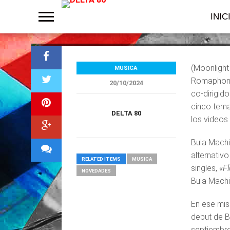
vivo»
INIC
(Moonlight
MUSICA
Romaphoni
20/10/2024
co-dirigid
cinco tema
DELTA 80
los videos
Bula Machi
alternativ
RELATED ITEMS
MUSICA
singles,
«Fl
NOVEDADES
Bula Mach
En ese mis
debut de B
septiembre