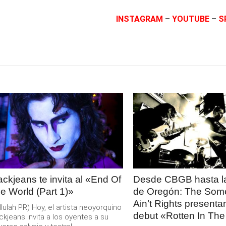
INSTAGRAM
–
YOUTUBE
–
S
LEER
LEER
MAS
MAS
ackjeans te invita al «End Of
Desde CBGB hasta la
e World (Part 1)»
de Oregón: The Som
Ain’t Rights present
llulah PR) Hoy, el artista neoyorquino
debut «Rotten In The
ckjeans invita a los oyentes a su