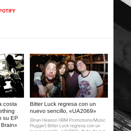
POTIFY
LEER
MAS
 costa
Bitter Luck regresa con un
ething
nuevo sencillo, «UA2069»
an su EP
(Brian Heason HBM Promotions/Music
 Brain»
Plugger) Bitter Luck regresa con un