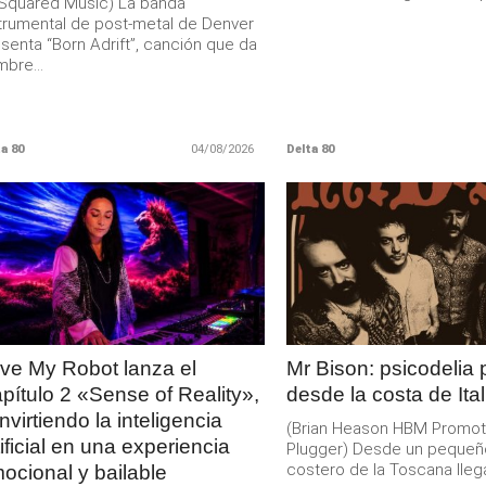
Squared Music) La banda
trumental de post-metal de Denver
senta “Born Adrift”, canción que da
bre...
a 80
04/08/2026
Delta 80
LEER
LEER
MAS
MAS
ve My Robot lanza el
Mr Bison: psicodelia
pítulo 2 «Sense of Reality»,
desde la costa de Ital
nvirtiendo la inteligencia
(Brian Heason HBM Promot
tificial en una experiencia
Plugger) Desde un pequeñ
costero de la Toscana lleg
ocional y bailable