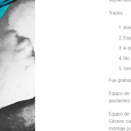
Tracks:
Ante
Esp
A d
No 
Sen
Fue grabad
Equipo de 
asistentes
Equipo de 
Cécere; ca
montaje po