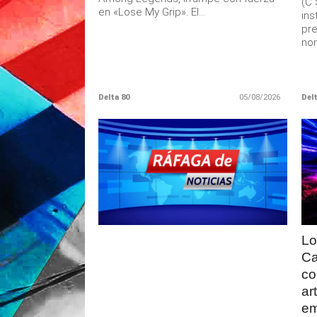
(C 
en «Lose My Grip». El...
ins
pre
nom
Delta 80
05/08/2026
Delt
LEER
MAS
Lo
Ca
co
ar
em