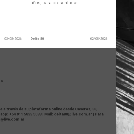
años, para presentarse...
03/08/2026
Delta 80
02/08/2026
os
te a través de su plataforma online desde Caseros, 3F,
app: +54 911 5833 5083 | Mail: delta80@live.com.ar | Para
0@live.com.ar