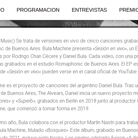
IO
PROGRAMACION
ENTREVISTAS
PREMI
 Music) Se trata de versiones en vivo de cinco canciones grabad
c de Buenos Aires. Bula Machine presenta
«Sesión en vivo»
, un
os por Rodrigo Chan Cécere y Daniel Bula. Cada video, con una pr
s grabados en el estudio Romaphonic de Buenos Aires. El EP está
 de
«Sesión en vivo»
pueden verse en el canal oficial de YouTube
ne es el proyecto de canciones del argentino Daniel Bula. Tras
o de Buenos Aires,
The Alvears, Daniel inicia un nuevo proyecto m
ores»
y
«Superb»
, grabados en Berlín en 2018 junto al productor
ine, que comenzó a tomar forma en 2019.
mo año, Bula colabora con el productor Martín Nastri para traba
ula Machine, titulado
«Bosques»
. Este álbum, grabado en Buenos
 de 2021, incluye siete tracks. Los singles adelanto fueron
«A d