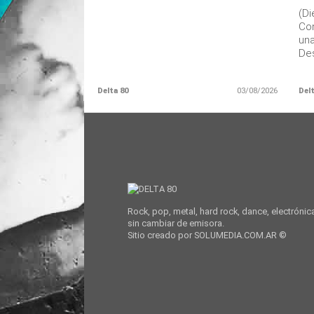
(D
Con
una
Des
Delta 80
03/08/2026
Delt
Rock, pop, metal, hard rock, dance, electrónic
sin cambiar de emisora.
Sitio creado por SOLUMEDIA.COM.AR ©