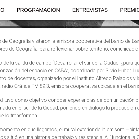
IO
PROGRAMACION
ENTREVISTAS
PREMI
 de Geografía visitaron la emisora cooperativa del barrio de B
res de Geografía, para reflexionar sobre territorio, comunicació
 de la salida de campo “Desarrollar el sur de la Ciudad, ¿para qu
lorización del espacio en CABA”, coordinada por Silvio Huber, Lu
tro de docentes, organizado por el Instituto Alfredo Palacios y l
 a radio Gráfica FM 89.3, emisora cooperativa ubicada en el barr
ad tuvo como objetivo conocer experiencias de comunicación p
nada en el sur de la Ciudad, poniendo en diálogo la producción de
ue lo transforman.
momento en que llegamos, el mural exterior de la emisora —pinta
s situó en una historia de trabajo y resistencia. Allí funciona la