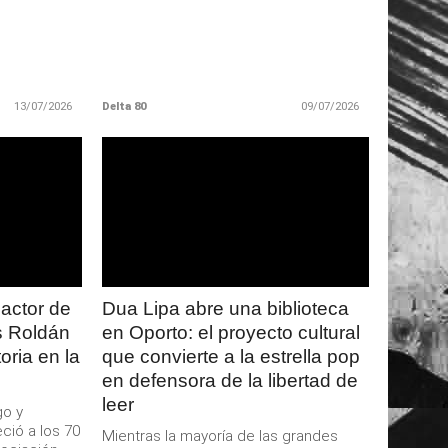
13/07/2026
Delta 80
09/07/2026
LEER
MAS
 actor de
Dua Lipa abre una biblioteca
s Roldán
en Oporto: el proyecto cultural
oria en la
que convierte a la estrella pop
en defensora de la libertad de
leer
go y
ció a los 70
Mientras la mayoría de las grandes