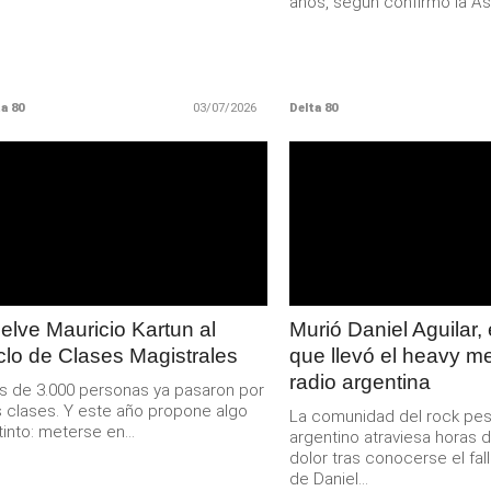
años, según confirmó la Aso
a 80
03/07/2026
Delta 80
LEER
LEER
MAS
MAS
elve Mauricio Kartun al
Murió Daniel Aguilar, 
clo de Clases Magistrales
que llevó el heavy me
radio argentina
 de 3.000 personas ya pasaron por
 clases. Y este año propone algo
La comunidad del rock pe
tinto: meterse en...
argentino atraviesa horas 
dolor tras conocerse el fal
de Daniel...