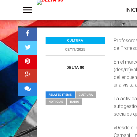
Gráfica
INIC
Profesores
CULTURA
de Profeso
08/11/2025
En el marco
DELTA 80
(des/re)va
del encuen
una visita
RELATED ITEMS
CULTURA
La activid
NOTICIAS
RADIO
autogestio
sociales q
«Desde el 
Carpani— no