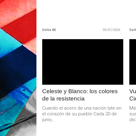
Delta 80
05/07/2026
Delt
LEER
MAS
Celeste y Blanco: los colores
Vu
de la resistencia
Ci
Cuando el acero de una nación late en
Más
el corazón de su pueblo Cada 20 de
sus
junio,...
dis