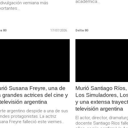
académica...
divulgación verniana más
ortantes...
a 80
17/07/2026
Delta 80
LEER
LEER
MAS
MAS
rió Susana Freyre, una de
Murió Santiago Ríos,
s grandes actrices del cine y
Los Simuladores, Lo
 televisión argentina
y una extensa trayect
televisión argentina
arte argentino despide a una de sus
ndes protagonistas. La actriz
El actor, director, dramatur
ana Freyre falleció este viernes...
docente Santiago Ríos falle