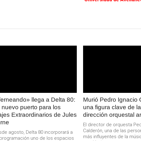
LEER
LEER
MAS
MAS
erneando» llega a Delta 80:
Murió Pedro Ignacio 
 nuevo puerto para los
una figura clave de la
ajes Extraordinarios de Jules
dirección orquestal a
rne
El director de orquesta Pe
Calderón, una de las perso
de agosto, Delta 80 incorporará a
más influyentes de la músi
programación uno de los espacios