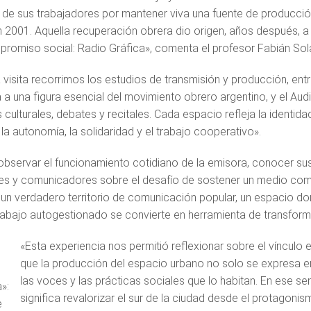
a de sus trabajadores por mantener viva una fuente de producción
n 2001. Aquella recuperación obrera dio origen, años después, 
promiso social: Radio Gráfica», comenta el profesor Fabián Sola
 visita recorrimos los estudios de transmisión y producción, entr
a una figura esencial del movimiento obrero argentino, y el Audi
 culturales, debates y recitales. Cada espacio refleja la identid
la autonomía, la solidaridad y el trabajo cooperativo».
bservar el funcionamiento cotidiano de la emisora, conocer su
es y comunicadores sobre el desafío de sostener un medio comun
 un verdadero territorio de comunicación popular, un espacio d
rabajo autogestionado se convierte en herramienta de transform
«Esta experiencia nos permitió reflexionar sobre el vínculo e
que la producción del espacio urbano no solo se expresa en 
las voces y las prácticas sociales que lo habitan. En ese se
»:
significa revalorizar el sur de la ciudad desde el protagonis
e