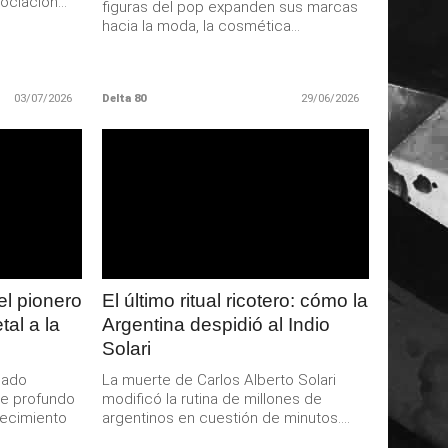
ciación...
figuras del pop expanden sus marcas
hacia la moda, la cosmética...
03/07/2026
Delta 80
29/06/2026
LEER
MAS
el pionero
El último ritual ricotero: cómo la
tal a la
Argentina despidió al Indio
Solari
sado
La muerte de Carlos Alberto Solari
de profundo
modificó la rutina de millones de
lecimiento
argentinos en cuestión de minutos....