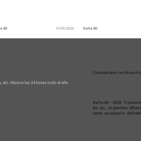
a 80
13/06/2026
Delta 80
Comunicate con Nosotr
a, etc. Música las 24 horas todo el año
Delta 80 - 2026. Transmi
Bs. As., Argentina. Whats
tener un espacio: delta8