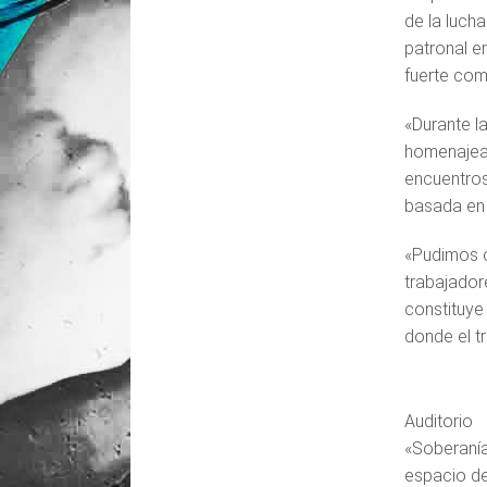
de la luch
patronal e
fuerte com
«Durante la
homenajea 
encuentros
basada en 
«Pudimos o
trabajador
constituye
donde el t
Auditorio
«Soberanía
espacio d