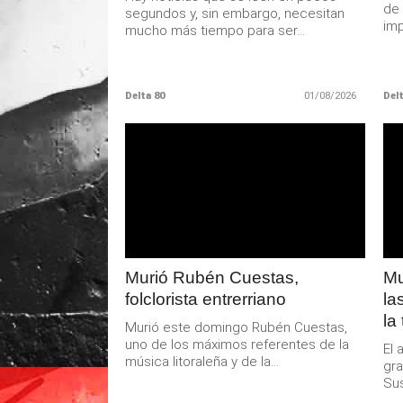
de 
segundos y, sin embargo, necesitan
imp
mucho más tiempo para ser...
Delta 80
01/08/2026
Delt
LEER
MAS
Murió Rubén Cuestas,
Mu
folclorista entrerriano
la
la
Murió este domingo Rubén Cuestas,
uno de los máximos referentes de la
El 
música litoraleña y de la...
gra
Sus