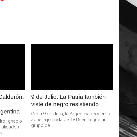
LEER
MAS
Calderón,
9 de Julio: La Patria también
viste de negro resistiendo
rgentina
Cada 9 de Julio, la Argentina recuerda
aquella jornada de 1816 en la que un
dro Ignacio
grupo de...
nalidades
ca