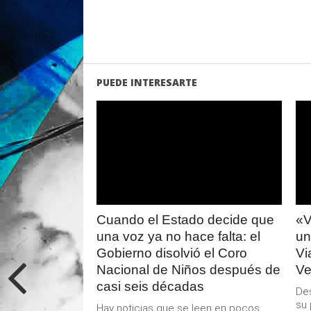
PUEDE INTERESARTE
LEER
MAS
Cuando el Estado decide que
«V
una voz ya no hace falta: el
un
Gobierno disolvió el Coro
Vi
Nacional de Niños después de
Ve
casi seis décadas
Des
su 
Hay noticias que se leen en pocos