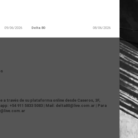
09/06/2026
Delta 80
08/06/2026
os
te a través de su plataforma online desde Caseros, 3F,
app: +54 911 5833 5083 | Mail: delta80@live.com.ar | Para
0@live.com.ar