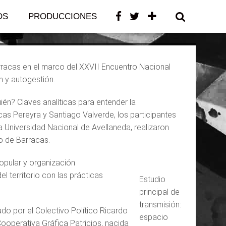
OS
PRODUCCIONES
CONTACTO
arracas en el marco del XXVII Encuentro Nacional
n y autogestión.
ién? Claves analíticas para entender la
cas Pereyra y Santiago Valverde, los participantes
a Universidad Nacional de Avellaneda, realizaron
io de Barracas.
opular y organización
l territorio con las prácticas
Estudio
principal de
transmisión:
do por el Colectivo Político Ricardo
espacio
 Cooperativa Gráfica Patricios, nacida