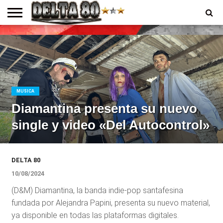
ENTREVISTAS
PREMIOS
PRODUCCIONES
PROGRAMACION
CONTACTO
HOMEPAGE
MUSICA
Diamantina presenta su nuevo
single y video «Del Autocontrol»
DELTA 80
10/08/2024
(D&M) Diamantina, la banda indie-pop santafesina
fundada por Alejandra Papini, presenta su nuevo material,
ya disponible en todas las plataformas digitales.