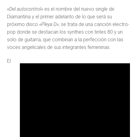
«Del autocontrol»
es el nombre del nuevo single de
Diamantina y el primer adelanto de lo que será su
próximo disco
«Pleya D»
; se trata de una canción electro-
pop donde se destacan los synthes con tintes 80 y un
solo de guitarra, que combinan a la perfección con las
voces angelicales de sus integrantes femeninas.
El