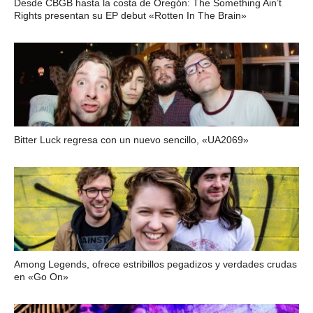
Desde CBGB hasta la costa de Oregón: The Something Ain’t
Rights presentan su EP debut «Rotten In The Brain»
Bitter Luck regresa con un nuevo sencillo, «UA2069»
Among Legends, ofrece estribillos pegadizos y verdades crudas
en «Go On»