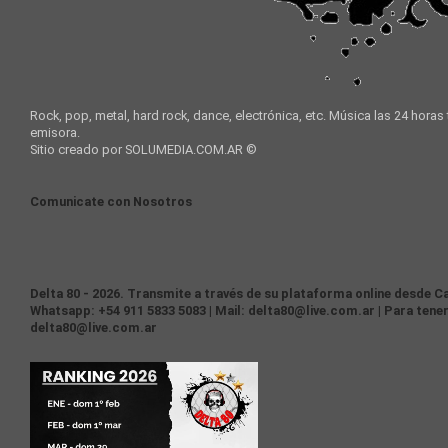
Rock, pop, metal, hard rock, dance, electrónica, etc. Música las 24 horas
emisora.
Sitio creado por SOLUMEDIA.COM.AR ©
Comunicate con Nosotros
Delta 80 - 2026. Transmite a través de su plataforma online desde Ca
Whatsapp: +54 911 5833 5083 | Mail: delta80@live.com.ar | Para tener
delta80@live.com.ar