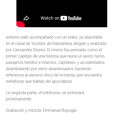
estreno salió acompañado con un video, ya disponible
en el canal de Youtube de Diamantina, dirigido y realizado
por Cassandra Stones. El mismo fue pensado como el
primer capítulo de una historia que reúne un avión, humo,
pasajeros heridos e intactos, capitanes, y accidentados
deambulando por sitios abandonados; haciendo
referencia al universo lírico de la banda, que encuentra
metáforas que hablan del apocalipsis.
La segunda parte,
«Funktícora»
, se estrenará
próximamente.
Grabación y mezcla: Emmanuel Bayugar.