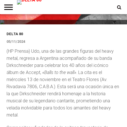
años del álbum «Balls to the
Wall»
ENTREVISTAS
PREMIOS
PRODUCCIONES
PROGRAMACION
CONTACTO
HOMEPAGE
DELTA 80
05/11/2024
(HP Prensa) Udo, una de las grandes figuras del heavy
metal, regresa a Argentina acompañado de su banda
Dirkschneider para celebrar los 40 años del icónico
álbum de Accept,
«Balls to the wall»
. La cita es el
miércoles 13 de noviembre en el Teatro Flores (Av.
Rivadavia 7806, C.A.B.A.). Esta será una ocasión única en
la que Dirkschneider rendirá homenaje a la historia
musical de su legendario cantante, prometiendo una
velada inolvidable para todos los amantes del heavy
metal.