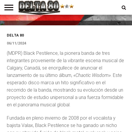
«Chaotic Wisdom», una obra
maestra que desafía el género
ENTREVISTAS
PREMIOS
PRODUCCIONES
PROGRAMACION
CONTACTO
HOMEPAGE
DELTA 80
06/11/2024
(MDPR) Black Pestilence, la pionera banda de tres
integrantes proveniente de la vibrante escena musical de
Calgary, Canadá, se enorgullece de anunciar el
lanzamiento de su último álbum,
«Chaotic Wisdom»
. Este
esperado disco marca un hito significativo en el
recorrido de la banda, mostrando su evolución desde un
proyecto de estudio unipersonal a una fuerza formidable
en el panorama musical global.
Fundada en pleno invierno de 2008 por el vocalista y
bajista Valax, Black Pestilence se ha ganado un nicho