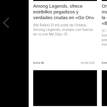
Among Legends, ofrece
On
estribillos pegadizos y
ma
verdades crudas en «Go On»
la
«B
(No Rules) El trío punk de Ontario,
Among Legends, irrumpe con fuerza
(C 
en «Lose My Grip». El...
ins
pre
nom
Delta 80
05/08/2026
Delt
LEER
MAS