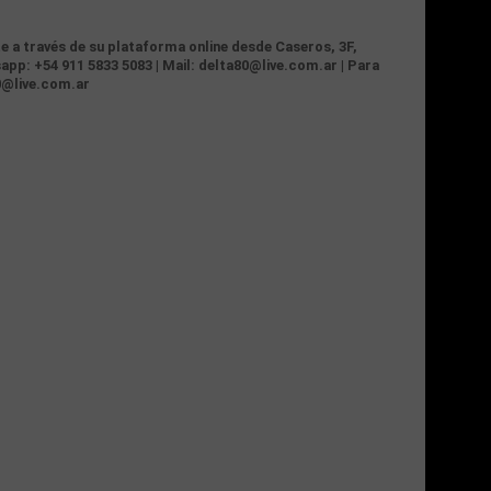
te a través de su plataforma online desde Caseros, 3F,
app: +54 911 5833 5083 | Mail: delta80@live.com.ar | Para
0@live.com.ar