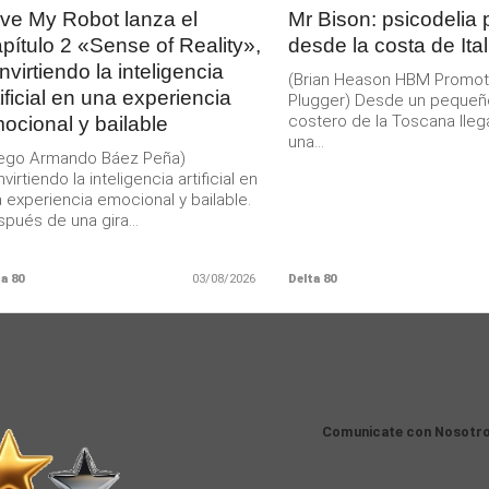
ve My Robot lanza el
Mr Bison: psicodelia
pítulo 2 «Sense of Reality»,
desde la costa de Ital
nvirtiendo la inteligencia
(Brian Heason HBM Promot
tificial en una experiencia
Plugger) Desde un pequeñ
costero de la Toscana lleg
ocional y bailable
una...
iego Armando Báez Peña)
virtiendo la inteligencia artificial en
 experiencia emocional y bailable.
pués de una gira...
a 80
03/08/2026
Delta 80
Comunicate con Nosotr