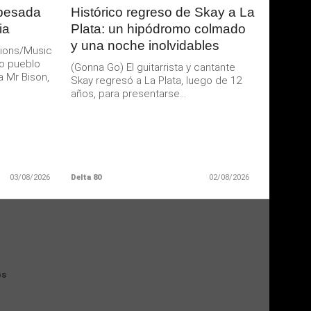
 pesada
Histórico regreso de Skay a La
ia
Plata: un hipódromo colmado
y una noche inolvidables
ions/Music
o pueblo
(Gonna Go) El guitarrista y cantante
a Mr Bison,
Skay regresó a La Plata, luego de 12
años, para presentarse...
03/08/2026
Delta 80
02/08/2026
os