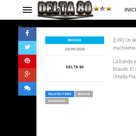
urbana
INIC
(LVR) Un á
MUSICA
muchísima 
20/09/2024
La banda e
DELTA 80
Braude. El
Ornella Pi
RELATED ITEMS
MUSICA
NOVEDADES