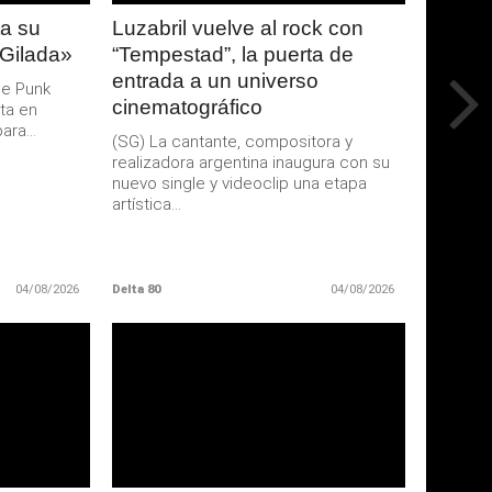
a su
Luzabril vuelve al rock con
 Gilada»
“Tempestad”, la puerta de
entrada a un universo
de Punk
cinematográfico
ta en
ra...
(SG) La cantante, compositora y
realizadora argentina inaugura con su
nuevo single y videoclip una etapa
artística...
04/08/2026
Delta 80
04/08/2026
LEER
MAS