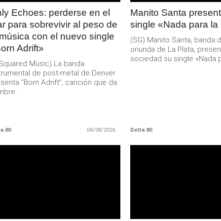
ly Echoes: perderse en el
Manito Santa present
r para sobrevivir al peso de
single «Nada para la
 música con el nuevo single
(SG) Manito Santa, banda 
orn Adrift»
oriunda de La Plata, presen
sociedad su single «Nada pa
Squared Music) La banda
trumental de post-metal de Denver
senta “Born Adrift”, canción que da
bre...
a 80
04/08/2026
Delta 80
LEER
LEER
MAS
MAS