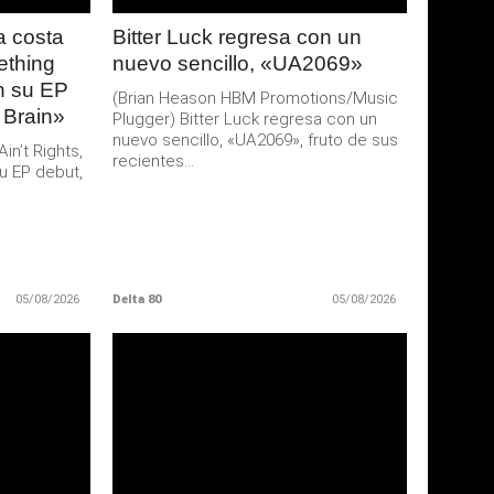
 costa
Bitter Luck regresa con un
ething
nuevo sencillo, «UA2069»
an su EP
(Brian Heason HBM Promotions/Music
 Brain»
Plugger) Bitter Luck regresa con un
nuevo sencillo, «UA2069», fruto de sus
n’t Rights,
recientes...
u EP debut,
05/08/2026
Delta 80
05/08/2026
LEER
MAS