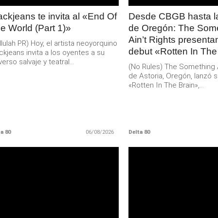
ackjeans te invita al «End Of
Desde CBGB hasta la
e World (Part 1)»
de Oregón: The Som
Ain’t Rights present
llulah PR) Hoy, el artista neoyorquino
debut «Rotten In The
ckjeans invita a los oyentes a su
verso salvaje y teatral...
(No Rules) The Something Ai
de Astoria, Oregón, lanzó s
«Rotten In The Brain»,...
a 80
06/08/2026
Delta 80
LEER
LEER
MAS
MAS