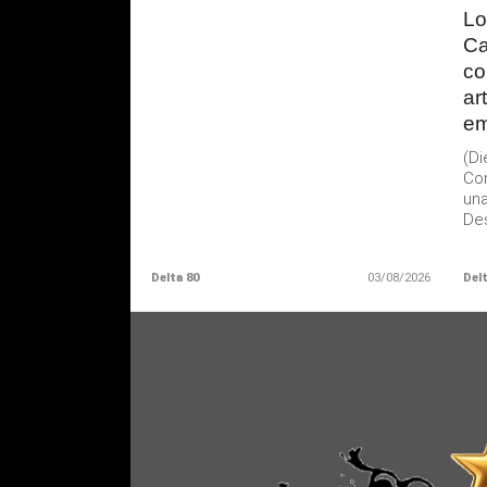
Lo
Ca
co
ar
em
(D
Con
una
Des
Delta 80
03/08/2026
Delt