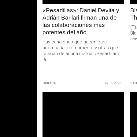
«Pesadillas»: Daniel Devita y
Bl
Adrián Barilari firman una de
Th
las colaboraciones más
(Ta
potentes del año
Bla
uni
Hay canciones que nacen para
acompañar un momento y otras que
buscan dejar una marca. «Pesadillas»,
la...
Delta 80
06/08/2026
Delt
LEER
MAS