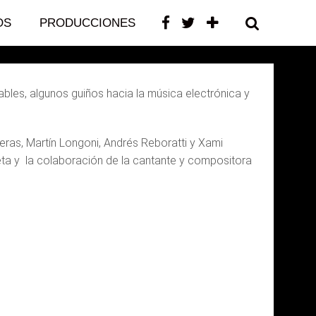
OS
PRODUCCIONES
CONTACTO
bles, algunos guiños hacia la música electrónica y
eras, Martín Longoni, Andrés Reboratti y Xami
eta y la colaboración de la cantante y compositora