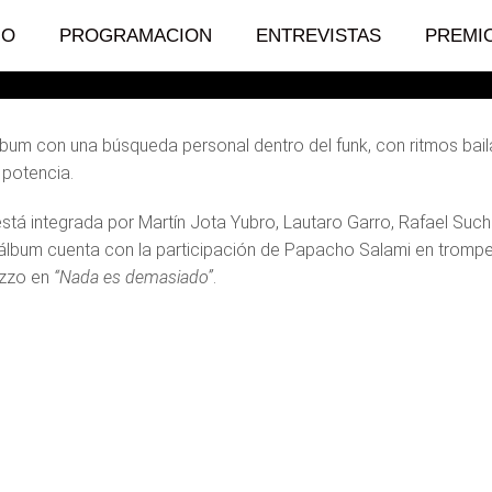
IO
PROGRAMACION
ENTREVISTAS
PREMI
lbum con una búsqueda personal dentro del funk, con ritmos baila
potencia.
stá integrada por Martín Jota Yubro, Lautaro Garro, Rafael Such
 álbum cuenta con la participación de Papacho Salami en tromp
azzo en
“Nada es demasiado”
.