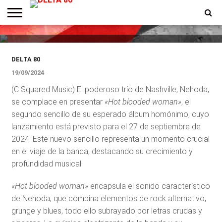
Nehoda lanza nuevo sencillo
«Hot Blooded Woman»
ENTREVISTAS
PREMIOS
PRODUCCIONES
PROGRAMACION
CONTACTO
HOMEPAGE
DELTA 80
19/09/2024
(C Squared Music) El poderoso trío de Nashville, Nehoda,
se complace en presentar
«Hot blooded woman»
, el
segundo sencillo de su esperado álbum homónimo, cuyo
lanzamiento está previsto para el 27 de septiembre de
2024. Este nuevo sencillo representa un momento crucial
en el viaje de la banda, destacando su crecimiento y
profundidad musical.
«Hot blooded woman»
encapsula el sonido característico
de Nehoda, que combina elementos de rock alternativo,
grunge y blues, todo ello subrayado por letras crudas y