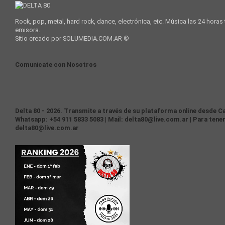
Rock, pop, metal, hard rock, dance, electrónica, etc. Música las 24 horas
emisora.
Sitio creado por SOLUMEDIA.COM.AR ©
Comunicate con Nosotros
Delta 80 - 2026. Transmite a través de su plataforma online desde Ca
Whatsapp: +54 911 5833 5083 | Mail: delta80@live.com.ar | Para tener
delta80@live.com.ar