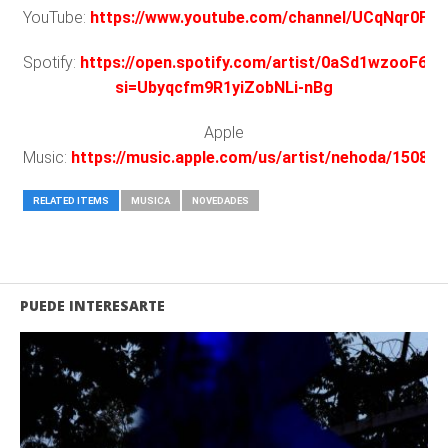
YouTube:
https://www.youtube.com/channel/UCqNqr0F
Spotify:
https://open.spotify.com/artist/0aSd1wzooF6B
si=Ubyqcfm9R1yiZobNLi-nBg
Apple
Music:
https://music.apple.com/us/artist/nehoda/15085
RELATED ITEMS
MUSICA
NOVEDADES
PUEDE INTERESARTE