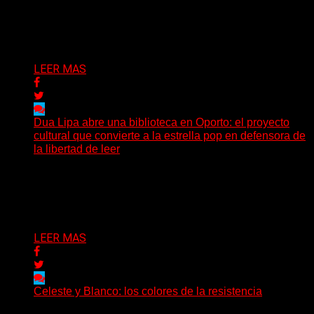
El actor, director, dramaturgo y docente Santiago Ríos
falleció a los 70 años, según confirmó la Asociación...
Delta 80
03/07/2026
LEER MAS
Dua Lipa abre una biblioteca en Oporto: el proyecto
cultural que convierte a la estrella pop en defensora de
la libertad de leer
Mientras la mayoría de las grandes figuras del pop
expanden sus marcas hacia la moda, la cosmética...
Delta 80
29/06/2026
LEER MAS
Celeste y Blanco: los colores de la resistencia