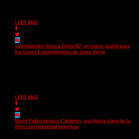
Delta 80
01/08/2026
LEER MAS
«Verneando» llega a Delta 80: un nuevo puerto para
los Viajes Extraordinarios de Jules Verne
Desde agosto, Delta 80 incorporará a su programación
uno de los espacios de divulgación verniana más
importantes...
Delta 80
17/07/2026
LEER MAS
Murió Pedro Ignacio Calderón, una figura clave de la
dirección orquestal argentina
El director de orquesta Pedro Ignacio Calderón, una de