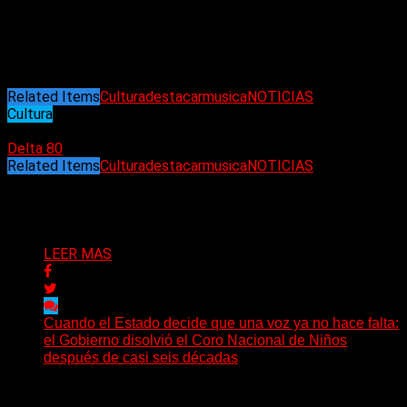
bellas anécdotas con estas guitarras fue Juanchi, guitarrista
de Los Pericos. En sus redes sociales, se mostró tocando en
1984, un día previo de ingresar a la colimba.
«En esa época fue
letal con Iorio, Hugo Benítez, Chofa y Pablo Álvarez»
, acotó.
Related Items
Cultura
destacar
musica
NOTICIAS
Cultura
25/04/2024
Delta 80
Related Items
Cultura
destacar
musica
NOTICIAS
Puede interesarte
LEER MAS
Cuando el Estado decide que una voz ya no hace falta:
el Gobierno disolvió el Coro Nacional de Niños
después de casi seis décadas
Hay noticias que se leen en pocos segundos y, sin
embargo, necesitan mucho más tiempo para ser...