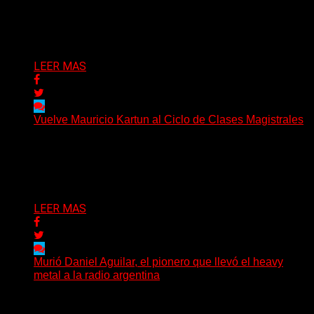
Cuando el acero de una nación late en el corazón de su
pueblo Cada 20 de junio,...
Delta 80
20/06/2026
LEER MAS
Vuelve Mauricio Kartun al Ciclo de Clases Magistrales
Más de 3.000 personas ya pasaron por sus clases. Y
este año propone algo distinto: meterse en...
Delta 80
13/06/2026
LEER MAS
Murió Daniel Aguilar, el pionero que llevó el heavy
metal a la radio argentina
La comunidad del rock pesado argentino atraviesa
horas de profundo dolor tras conocerse el