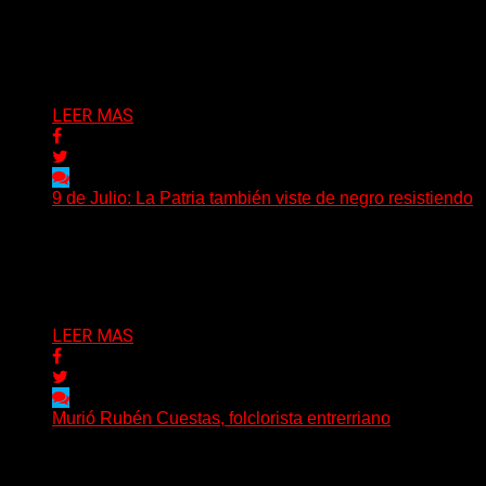
las personalidades más influyentes de la música
académica...
Delta 80
13/07/2026
LEER MAS
9 de Julio: La Patria también viste de negro resistiendo
Cada 9 de Julio, la Argentina recuerda aquella jornada
de 1816 en la que un grupo de...
Delta 80
09/07/2026
LEER MAS
Murió Rubén Cuestas, folclorista entrerriano
Murió este domingo Rubén Cuestas, uno de los
máximos referentes de la música litoraleña y de la...