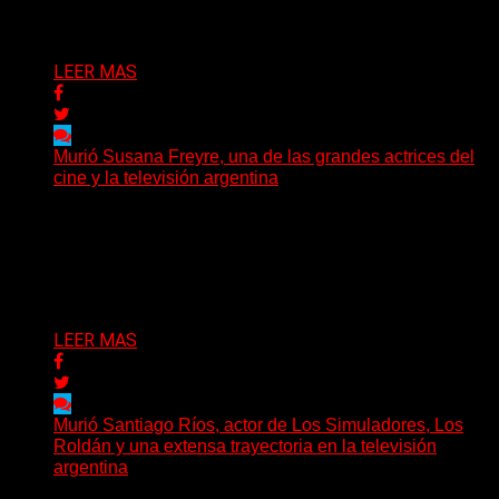
Delta 80
05/07/2026
LEER MAS
Murió Susana Freyre, una de las grandes actrices del
cine y la televisión argentina
El arte argentino despide a una de sus grandes
protagonistas. La actriz Susana Freyre falleció este
viernes...
Delta 80
03/07/2026
LEER MAS
Murió Santiago Ríos, actor de Los Simuladores, Los
Roldán y una extensa trayectoria en la televisión
argentina