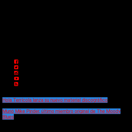
Delta 80 - 2026. Transmite a través de
su plataforma online desde Caseros,
3F, Bs. As., Argentina. Whatsapp: +54
911 5833 5083 | Mail:
delta80@live.com.ar | Para tener un
espacio: delta80@live.com.ar
Hola Terrícola lanza su nuevo material discográfico
Murió Mike Pinder, último miembro original de The Moody
Blues