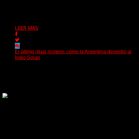
fallecimiento de Daniel...
Delta 80
09/06/2026
LEER MAS
El último ritual ricotero: cómo la Argentina despidió al
Indio Solari
La muerte de Carlos Alberto Solari modificó la rutina de
millones de argentinos en cuestión de minutos....
Delta 80
08/06/2026
Rock, pop, metal, hard rock, dance, electrónica, etc. Música
las 24 horas todo el año sin cambiar de emisora.
Sitio creado por SOLUMEDIA.COM.AR ©
Comunicate con Nosotros