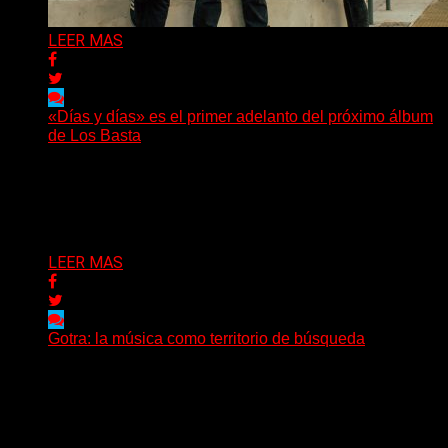
LEER MAS
«Días y días» es el primer adelanto del próximo álbum
de Los Basta
(Nadya Cabrera) Los Basta presentan “Días y días”,
primer adelanto de lo que será su segundo álbum...
Delta 80
08/08/2026
LEER MAS
Gotra: la música como territorio de búsqueda
Hay músicas que buscan respuestas y otras que
prefieren abrir preguntas. En ese territorio, donde el
sonido...
Delta 80
08/08/2026