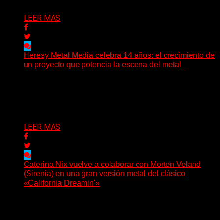
LEER MAS
Heresy Metal Media celebra 14 años: el crecimiento de
un proyecto que potencia la escena del metal
Hay proyectos que no solo crecen con el paso del
tiempo: también ayudan a crecer a toda...
Delta 80
07/08/2026
LEER MAS
Caterina Nix vuelve a colaborar con Morten Veland
(Sirenia) en una gran versión metal del clásico
«California Dreamin'»
La vocalista chilena de Chaos Magic participa junto a
Helle Bohdanova (Ignea) y Karmen Klinc (Venus 5)...