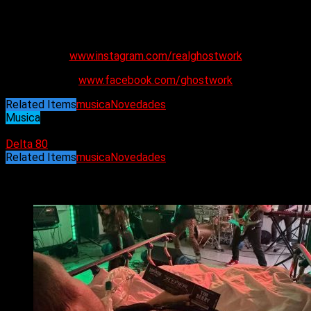
www.instagram.com/realghostwork
www.facebook.com/ghostwork
Related Items
musica
Novedades
Musica
28/06/2024
Delta 80
Related Items
musica
Novedades
Puede interesarte