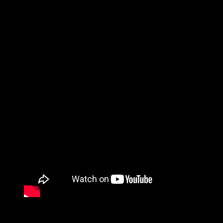
lanzado el nuevo LP de 11 pistas
«Light a candle for the
lonely»
el 8 de marzo a través de Spartan Records.
El bajista Dustin Perry dice:
“’Erase the morning’ es una de las
pocas cosas que he escrito que puedo separar y disfrutar