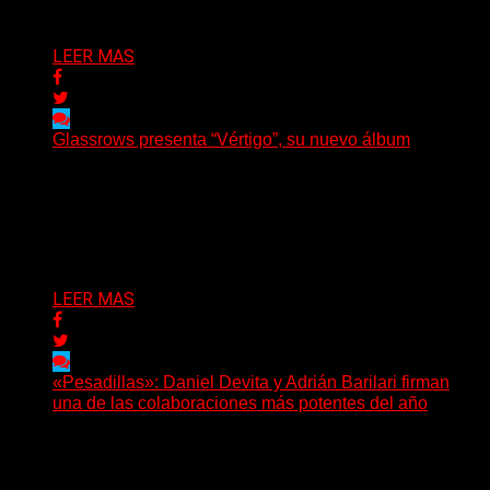
Delta 80
07/08/2026
LEER MAS
Glassrows presenta “Vértigo”, su nuevo álbum
(Elvis Attack) Glassrows presenta «Vértigo», un álbum
que pone en palabras y sonidos las emociones que
atraviesan...
Delta 80
07/08/2026
LEER MAS
«Pesadillas»: Daniel Devita y Adrián Barilari firman
una de las colaboraciones más potentes del año
Hay canciones que nacen para acompañar un momento
y otras que buscan dejar una marca. «Pesadillas», la...