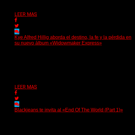
Delta 80
06/08/2026
LEER MAS
Kye Alfred Hillig aborda el destino, la fe y la pérdida en
su nuevo álbum «Widowmaker Express»
(No Rules) El cantautor de Tacoma, Kye Alfred Hillig,
regresa con «Widowmaker Express», un nuevo álbum
profundamente...
Delta 80
06/08/2026
LEER MAS
Blackjeans te invita al «End Of The World (Part 1)»
(Tallulah PR) Hoy, el artista neoyorquino Blackjeans
invita a los oyentes a su universo salvaje y teatral...