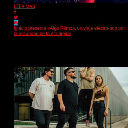
LEER MAS
Ignicio presenta «Algo Ritmo», un viaje electro-pop por
la oscuridad de la era digital
(DyM) Electro-pop, oscuridad y alienación digital se
encuentran en el nuevo EP conceptual del artista
santafesino, una...
Delta 80
08/08/2026