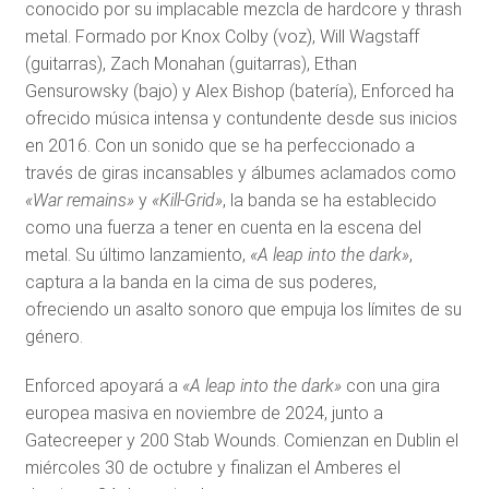
conocido por su implacable mezcla de hardcore y thrash
metal. Formado por Knox Colby (voz), Will Wagstaff
(guitarras), Zach Monahan (guitarras), Ethan
Gensurowsky (bajo) y Alex Bishop (batería), Enforced ha
ofrecido música intensa y contundente desde sus inicios
en 2016. Con un sonido que se ha perfeccionado a
través de giras incansables y álbumes aclamados como
«War remains»
y
«Kill-Grid»
, la banda se ha establecido
como una fuerza a tener en cuenta en la escena del
metal. Su último lanzamiento,
«A leap into the dark»
,
captura a la banda en la cima de sus poderes,
ofreciendo un asalto sonoro que empuja los límites de su
género.
Enforced apoyará a
«A leap into the dark»
con una gira
europea masiva en noviembre de 2024, junto a
Gatecreeper y 200 Stab Wounds. Comienzan en Dublin el
miércoles 30 de octubre y finalizan el Amberes el