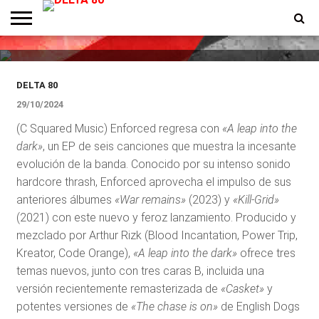
Into The Dark», un EP de seis
canciones
ENTREVISTAS
PREMIOS
PRODUCCIONES
PROGRAMACION
CONTACTO
HOMEPAGE
DELTA 80
29/10/2024
(C Squared Music) Enforced regresa con
«A leap into the
dark»
, un EP de seis canciones que muestra la incesante
evolución de la banda. Conocido por su intenso sonido
hardcore thrash, Enforced aprovecha el impulso de sus
anteriores álbumes
«War remains»
(2023) y
«Kill-Grid»
(2021) con este nuevo y feroz lanzamiento. Producido y
mezclado por Arthur Rizk (Blood Incantation, Power Trip,
Kreator, Code Orange),
«A leap into the dark»
ofrece tres
temas nuevos, junto con tres caras B, incluida una
versión recientemente remasterizada de
«Casket»
y
potentes versiones de
«The chase is on»
de English Dogs