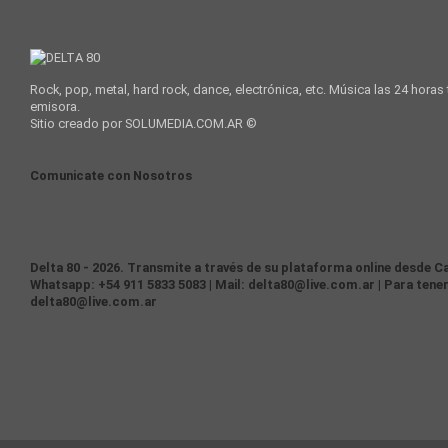
Rock, pop, metal, hard rock, dance, electrónica, etc. Música las 24 horas
emisora.
Sitio creado por SOLUMEDIA.COM.AR ©
Comunicate con Nosotros
Delta 80 - 2026. Transmite a través de su plataforma online desde Ca
Whatsapp: +54 911 5833 5083 | Mail: delta80@live.com.ar | Para tener
delta80@live.com.ar