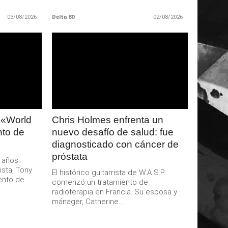
03/08/2026
Delta 80
02/08/2026
LEER
MAS
 «World
Chris Holmes enfrenta un
nto de
nuevo desafío de salud: fue
diagnosticado con cáncer de
próstata
 años
ista, Tony
El histórico guitarrista de W.A.S.P.
nto de...
comenzó un tratamiento de
radioterapia en Francia. Su esposa y
mánager, Catherine...