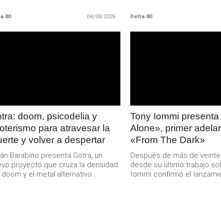
a 80
04/08/2026
Delta 80
LEER
LEER
MAS
MAS
tra: doom, psicodelia y
Tony Iommi presenta
oterismo para atravesar la
Alone», primer adela
erte y volver a despertar
«From The Dark»
ián Barabino presenta Gotra, un
Después de más de veinte
vo proyecto que cruza la densidad
desde su último trabajo sol
 doom y el metal alternativo...
Iommi confirmó el lanzamie