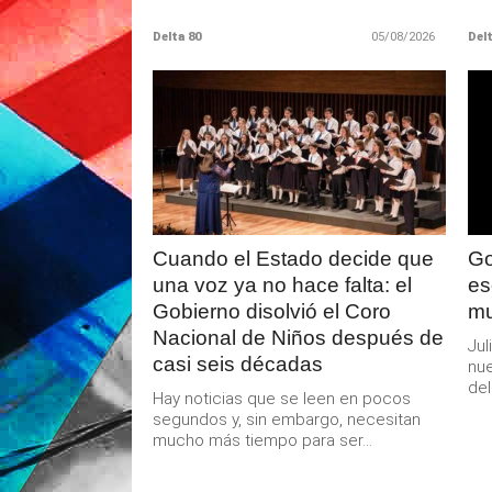
Delta 80
05/08/2026
Delt
LEER
MAS
Cuando el Estado decide que
Go
una voz ya no hace falta: el
es
Gobierno disolvió el Coro
mu
Nacional de Niños después de
Jul
casi seis décadas
nue
del
Hay noticias que se leen en pocos
segundos y, sin embargo, necesitan
mucho más tiempo para ser...