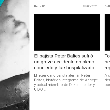
Delta 80
01/08/2026
Delt
LEER
MAS
El bajista Peter Baltes sufrió
To
un grave accidente en pleno
he
concierto y fue hospitalizado
re
El legendario bajista alemán Peter
A s
Baltes, histórico integrante de Accept
dem
y actual miembro de Dirkschneider y
con
U.D.O.,...