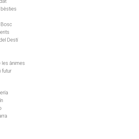
dat
bèsties
l Bosc
erits
del Destí
e les ànimes
 futur
ería
ín
o
arra