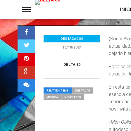
«Mare del Bos
INIC
(SoundBlas
DESTACADOS
actualidad
16/10/2024
dejarlo bie
DELTA 80
Forja se e
duración, t
En esta te
RELATED ITEMS
DESTACAR
esencia de 
MUSICA
NOVEDADES
importancia
nos invita 
«Món Oblid
autodescub