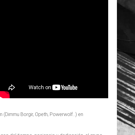
en (Dimmu Borgir, Opeth, Powerwolf…) en