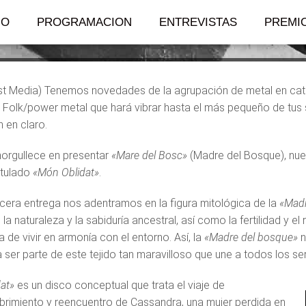
c»
IO
PROGRAMACION
ENTREVISTAS
PREMI
t Media) Tenemos novedades de la agrupación de metal en cata
. Folk/power metal que hará vibrar hasta el más pequeño de tus 
n en claro.
norgullece en presentar
«Mare del Bosc»
(Madre del Bosque), nue
itulado
«Món Oblidat»
.
rcera entrega nos adentramos en la figura mitológica de la
«Madr
la naturaleza y la sabiduría ancestral, así como la fertilidad y 
 de vivir en armonía con el entorno. Así, la
«Madre del bosque»
n
a ser parte de este tejido tan maravilloso que une a todos los se
at»
es un disco conceptual que trata el viaje de
rimiento y reencuentro de Cassandra, una mujer perdida en