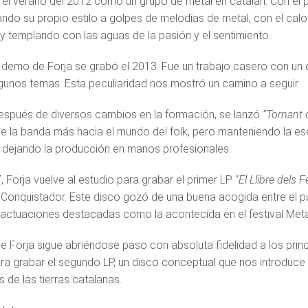
 el verano del 2012 como un grupo de metal en catalán. Con el p
ando su propio estilo a golpes de melodías de metal, con el calor
 y templando con las aguas de la pasión y el sentimiento.
 demo de Forja se grabó el 2013. Fue un trabajo casero con un 
lgunos temas. Esta peculiaridad nos mostró un camino a seguir.
espués de diversos cambios en la formación, se lanzó
“Tornant d
de la banda más hacia el mundo del folk, pero manteniendo la es
 dejando la producción en manos profesionales.
, Forja vuelve al estudio para grabar el primer LP
“El Llibre dels F
 Conquistador. Este disco gozó de una buena acogida entre el púb
 actuaciones destacadas como la acontecida en el festival Meta
de Forja sigue abriéndose paso con absoluta fidelidad a los prin
ra grabar el segundo LP, un disco conceptual que nos introduce
 de las tierras catalanas.