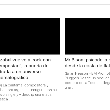
LEER
LEER
MAS
MAS
zabril vuelve al rock con
Mr Bison: psicodelia
empestad”, la puerta de
desde la costa de Ital
trada a un universo
(Brian Heason HBM Promot
nematográfico
Plugger) Desde un pequeñ
costero de la Toscana lleg
) La cantante, compositora y
una...
lizadora argentina inaugura con su
vo single y videoclip una etapa
stica...