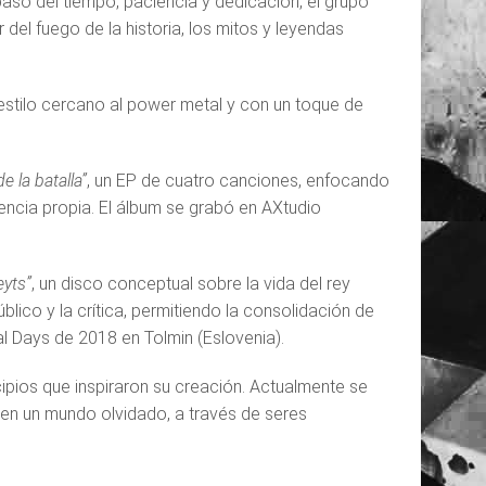
aso del tiempo, paciencia y dedicación, el grupo
 del fuego de la historia, los mitos y leyendas
estilo cercano al power metal y con un toque de
e la batalla”
, un EP de cuatro canciones, enfocando
encia propia. El álbum se grabó en AXtudio
eyts”
, un disco conceptual sobre la vida del rey
lico y la crítica, permitiendo la consolidación de
l Days de 2018 en Tolmin (Eslovenia).
cipios que inspiraron su creación. Actualmente se
 en un mundo olvidado, a través de seres