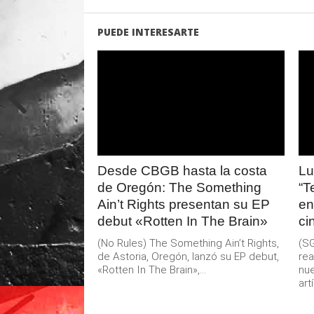
PUEDE INTERESARTE
LEER
MAS
Desde CBGB hasta la costa
Lu
de Oregón: The Something
“T
Ain’t Rights presentan su EP
en
debut «Rotten In The Brain»
ci
(No Rules) The Something Ain’t Rights,
(SG
de Astoria, Oregón, lanzó su EP debut,
rea
«Rotten In The Brain»,...
nue
artí