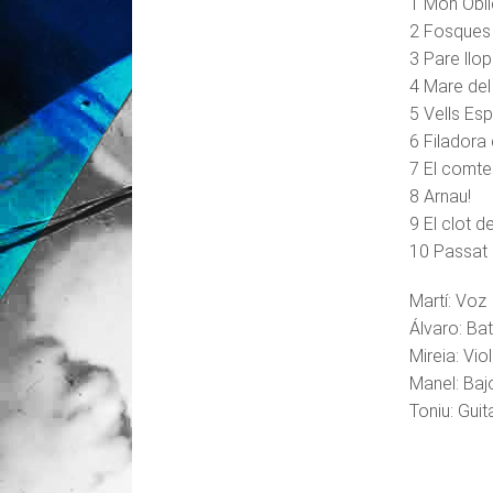
1 Món Obli
2 Fosques 
3 Pare llop
4 Mare de
5 Vells Esp
6 Filadora 
7 El comte
8 Arnau!
9 El clot d
10 Passat i
Martí: Voz
Álvaro: Bat
Mireia: Viol
Manel: Baj
Toniu: Guit