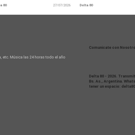
a 80
27/07/2026
Delta 80
Comunicate con Nosotr
a, etc. Música las 24 horas todo el año
Delta 80 - 2026. Transmi
Bs. As., Argentina. Whats
tener un espacio: delta8