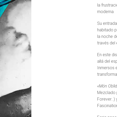
la frustrac
moderna.
Su entrada 
habitado po
la noche d
través del
En este di
allá del e
Inmersos e
transforma
«Món Oblid
Mezclado p
Forever…) 
Fascinatio