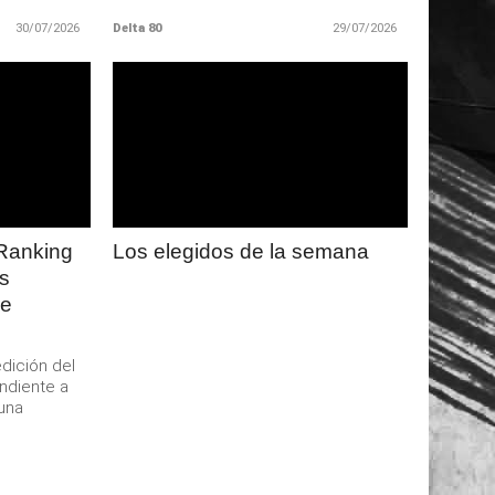
30/07/2026
Delta 80
29/07/2026
LEER
MAS
 Ranking
Los elegidos de la semana
ys
re
dición del
ndiente a
 una