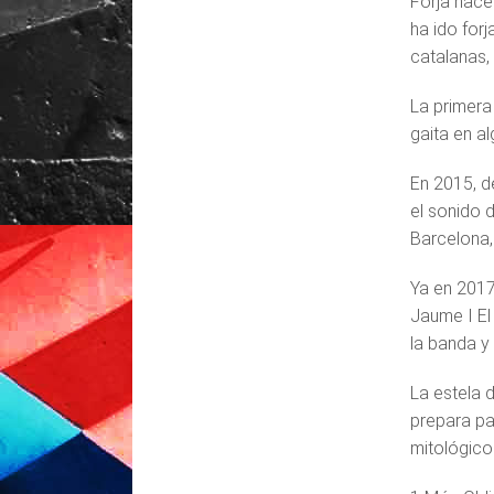
Forja nace
ha ido forj
catalanas,
La primera
gaita en a
En 2015, d
el sonido 
Barcelona,
Ya en 2017
Jaume I El
la banda y
La estela 
prepara pa
mitológicos