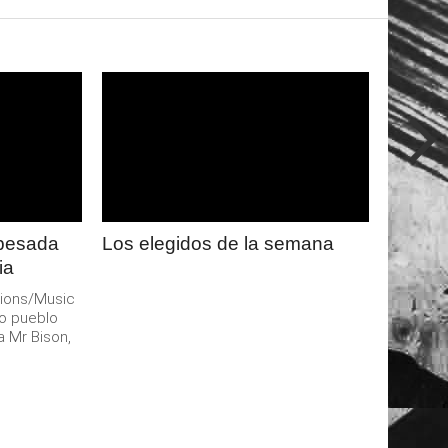
LEER
MAS
 pesada
Los elegidos de la semana
ia
ions/Music
o pueblo
a Mr Bison,