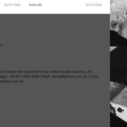
26/07/2026
Delta 80
25/07/2026
os
te a través de su plataforma online desde Caseros, 3F,
app: +54 911 5833 5083 | Mail: delta80@live.com.ar | Para
0@live.com.ar