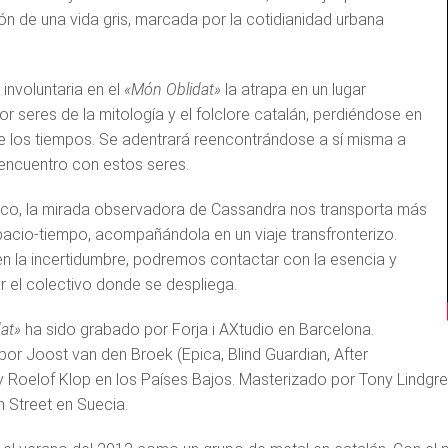
ión de una vida gris, marcada por la cotidianidad urbana
involuntaria en el
«Món Oblidat»
la atrapa en un lugar
r seres de la mitología y el folclore catalán, perdiéndose en
e los tiempos. Se adentrará reencontrándose a sí misma a
 encuentro con estos seres.
sco, la mirada observadora de Cassandra nos transporta más
spacio-tiempo, acompañándola en un viaje transfronterizo.
n la incertidumbre, podremos contactar con la esencia y
r el colectivo donde se despliega.
at»
ha sido grabado por Forja i AXtudio en Barcelona.
or Joost van den Broek (Epica, Blind Guardian, After
y Roelof Klop en los Países Bajos. Masterizado por Tony Lindgr
n Street en Suecia.