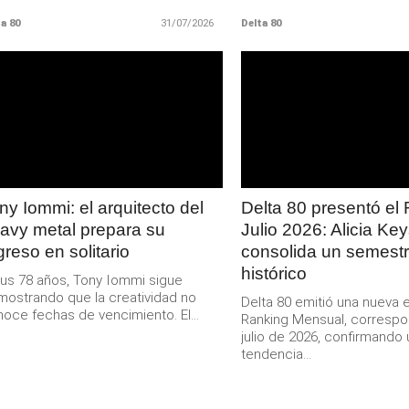
a 80
31/07/2026
Delta 80
LEER
LEER
MAS
MAS
ny Iommi: el arquitecto del
Delta 80 presentó el
avy metal prepara su
Julio 2026: Alicia Ke
greso en solitario
consolida un semest
histórico
us 78 años, Tony Iommi sigue
ostrando que la creatividad no
Delta 80 emitió una nueva e
oce fechas de vencimiento. El...
Ranking Mensual, correspo
julio de 2026, confirmando
tendencia...