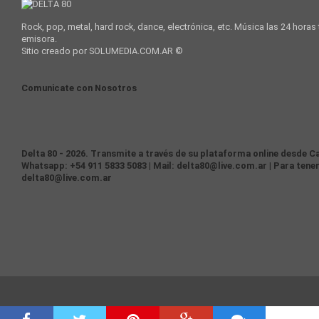
Rock, pop, metal, hard rock, dance, electrónica, etc. Música las 24 horas
emisora.
Sitio creado por SOLUMEDIA.COM.AR ©
Comunicate con Nosotros
Delta 80 - 2026. Transmite a través de su plataforma online desde Ca
Whatsapp: +54 911 5833 5083 | Mail: delta80@live.com.ar | Para tener
delta80@live.com.ar