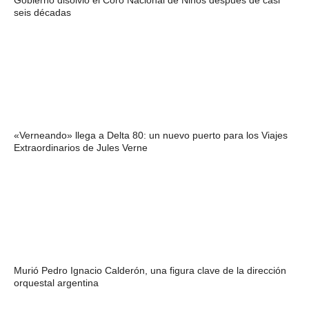
Gobierno disolvió el Coro Nacional de Niños después de casi
seis décadas
«Verneando» llega a Delta 80: un nuevo puerto para los Viajes
Extraordinarios de Jules Verne
Murió Pedro Ignacio Calderón, una figura clave de la dirección
orquestal argentina