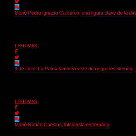
Murió Pedro Ignacio Calderón, una figura clave de la dir
El director de orquesta Pedro Ignacio Calderón, una de l
Delta 80
13/07/2026
LEER MAS
9 de Julio: La Patria también viste de negro resistiendo
Cada 9 de Julio, la Argentina recuerda aquella jornada de 
Delta 80
09/07/2026
LEER MAS
Murió Rubén Cuestas, folclorista entrerriano
Murió este domingo Rubén Cuestas, uno de los máximos ref