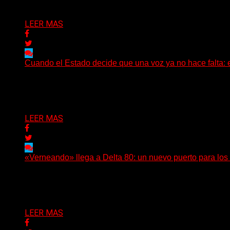
LEER MAS
Cuando el Estado decide que una voz ya no hace falta: 
Hay noticias que se leen en pocos segundos y, sin embar
Delta 80
01/08/2026
LEER MAS
«Verneando» llega a Delta 80: un nuevo puerto para los 
Desde agosto, Delta 80 incorporará a su programación uno
Delta 80
17/07/2026
LEER MAS