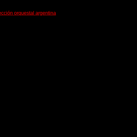
ección orquestal argentina
as personalidades más influyentes de la música académica...
1816 en la que un grupo de...
erentes de la música litoraleña y de la...