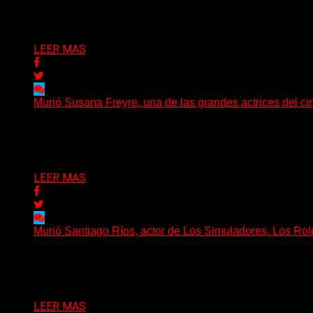
Delta 80
05/07/2026
LEER MAS
Murió Susana Freyre, una de las grandes actrices del cin
El arte argentino despide a una de sus grandes protagonist
Delta 80
03/07/2026
LEER MAS
Murió Santiago Ríos, actor de Los Simuladores, Los Rold
El actor, director, dramaturgo y docente Santiago Ríos fal
Delta 80
03/07/2026
LEER MAS