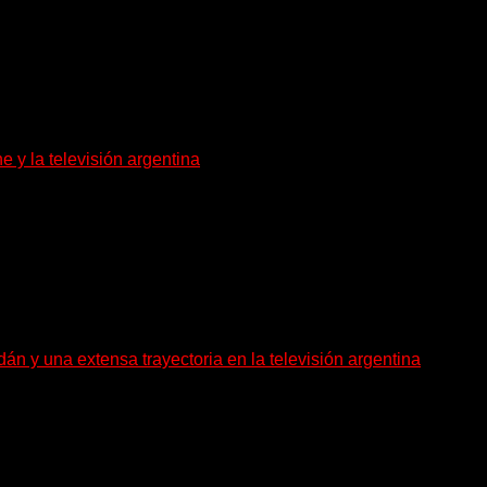
e y la televisión argentina
as. La actriz Susana Freyre falleció este viernes...
án y una extensa trayectoria en la televisión argentina
leció a los 70 años, según confirmó la Asociación...