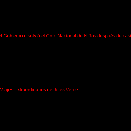
el Gobierno disolvió el Coro Nacional de Niños después de cas
go, necesitan mucho más tiempo para ser...
Viajes Extraordinarios de Jules Verne
 de los espacios de divulgación verniana más importantes...