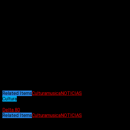
derechos de los creadores originales»
.
«El sistema de ‘exclusión voluntaria’ propuesto por el gobierno
técnicamente imposible que los artistas opten por no participar
inteligencia artificial explote la creatividad sin consecuencias
consentimiento explícito y una compensación justa. La opción p
«La música no es un producto de datos. Es una evocación, un des
no estamos iniciando una nueva era audaz, sino firmando la se
lucharemos por la magia irreemplazable del arte humano?”
.
Los críticos de la propuesta de exclusión voluntaria han argume
supervisar cómo se utiliza su contenido. Pero un portavoz del
los derechos de autor y la IA está impidiendo que las industria
que hemos estado consultando sobre un nuevo enfoque que prote
ambos prosperen. Hemos colaborado ampliamente con estos s
Related Items
Cultura
musica
NOTICIAS
Cultura
02/03/2025
Delta 80
Related Items
Cultura
musica
NOTICIAS
Puede interesarte