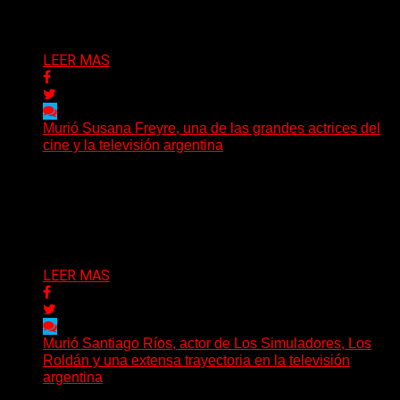
Delta 80
05/07/2026
LEER MAS
Murió Susana Freyre, una de las grandes actrices del
cine y la televisión argentina
El arte argentino despide a una de sus grandes
protagonistas. La actriz Susana Freyre falleció este
viernes...
Delta 80
03/07/2026
LEER MAS
Murió Santiago Ríos, actor de Los Simuladores, Los
Roldán y una extensa trayectoria en la televisión
argentina