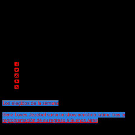
Delta 80 - 2026. Transmite a través de
su plataforma online desde Caseros,
3F, Bs. As., Argentina. Whatsapp: +54
911 5833 5083 | Mail:
delta80@live.com.ar | Para tener un
espacio: delta80@live.com.ar
Los elegidos de la semana
Gene Loves Jezebel suma un show acústico íntimo tras la
reprogramación de su regreso a Buenos Aires