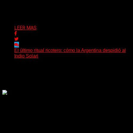
horas de profundo dolor tras conocerse el
fallecimiento de Daniel...
Delta 80
09/06/2026
LEER MAS
El último ritual ricotero: cómo la Argentina despidió al
Indio Solari
La muerte de Carlos Alberto Solari modificó la rutina de
millones de argentinos en cuestión de minutos....
Delta 80
08/06/2026
Rock, pop, metal, hard rock, dance, electrónica, etc. Música
las 24 horas todo el año sin cambiar de emisora.
Sitio creado por SOLUMEDIA.COM.AR ©
Comunicate con Nosotros