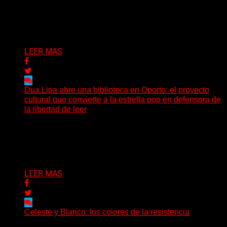
El actor, director, dramaturgo y docente Santiago Ríos
falleció a los 70 años, según confirmó la Asociación...
Delta 80
03/07/2026
LEER MAS
Dua Lipa abre una biblioteca en Oporto: el proyecto
cultural que convierte a la estrella pop en defensora de
la libertad de leer
Mientras la mayoría de las grandes figuras del pop
expanden sus marcas hacia la moda, la cosmética...
Delta 80
29/06/2026
LEER MAS
Celeste y Blanco: los colores de la resistencia