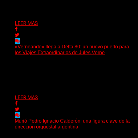
embargo, necesitan mucho más tiempo para ser...
Delta 80
01/08/2026
LEER MAS
«Verneando» llega a Delta 80: un nuevo puerto para
los Viajes Extraordinarios de Jules Verne
Desde agosto, Delta 80 incorporará a su programación
uno de los espacios de divulgación verniana más
importantes...
Delta 80
17/07/2026
LEER MAS
Murió Pedro Ignacio Calderón, una figura clave de la
dirección orquestal argentina
El director de orquesta Pedro Ignacio Calderón, una de