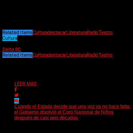
quien conocemos como traductora y musa inspiradora de
Franz Kafka. En el teatro Empire, Hipólito Yrigoyen 1934 de
Capital Federal.
(La foto de portada es de Silvina Báez)
Related Items
Cultura
destacar
Literatura
Radio
Teatro
Cultura
18/05/2026
Delta 80
Related Items
Cultura
destacar
Literatura
Radio
Teatro
Puede interesarte
LEER MAS
Cuando el Estado decide que una voz ya no hace falta:
el Gobierno disolvió el Coro Nacional de Niños
después de casi seis décadas
Hay noticias que se leen en pocos segundos y, sin