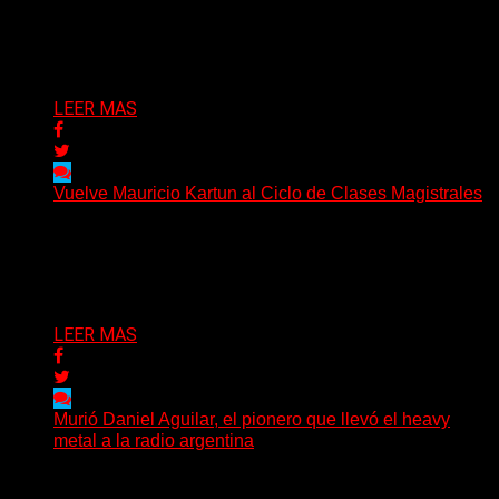
Cuando el acero de una nación late en el corazón de su
pueblo Cada 20 de junio,...
Delta 80
20/06/2026
LEER MAS
Vuelve Mauricio Kartun al Ciclo de Clases Magistrales
Más de 3.000 personas ya pasaron por sus clases. Y
este año propone algo distinto: meterse en...
Delta 80
13/06/2026
LEER MAS
Murió Daniel Aguilar, el pionero que llevó el heavy
metal a la radio argentina
La comunidad del rock pesado argentino atraviesa