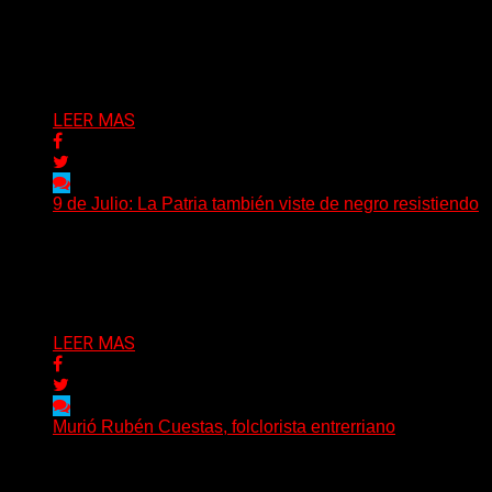
las personalidades más influyentes de la música
académica...
Delta 80
13/07/2026
LEER MAS
9 de Julio: La Patria también viste de negro resistiendo
Cada 9 de Julio, la Argentina recuerda aquella jornada
de 1816 en la que un grupo de...
Delta 80
09/07/2026
LEER MAS
Murió Rubén Cuestas, folclorista entrerriano
Murió este domingo Rubén Cuestas, uno de los
máximos referentes de la música litoraleña y de la...