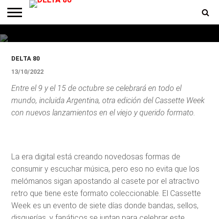
Llega a Argentina una nueva
edición del Cassette Week
ENTREVISTAS
PREMIOS
PRODUCCIONES
PROGRAMACION
CONTACTO
HOMEPAGE
DELTA 80
13/10/2022
Entre el 9 y el 15 de octubre se celebrará en todo el
mundo, incluida Argentina, otra edición del Cassette Week
con nuevos lanzamientos en el viejo y querido formato.
La era digital está creando novedosas formas de
consumir y escuchar música, pero eso no evita que los
melómanos sigan apostando al casete por el atractivo
retro que tiene este formato coleccionable. El Cassette
Week es un evento de siete días donde bandas, sellos,
disquerías, y fanáticos se juntan para celebrar este