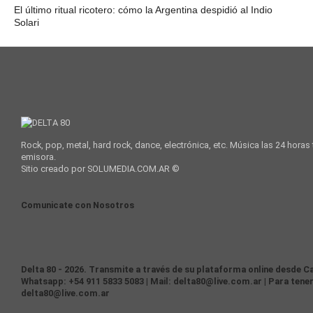
El último ritual ricotero: cómo la Argentina despidió al Indio
Solari
Rock, pop, metal, hard rock, dance, electrónica, etc. Música las 24 horas
emisora.
Sitio creado por SOLUMEDIA.COM.AR ©
Comunicate con Nosotros
Delta 80 - 2026. Transmite a través de su plataforma online desde Ca
Whatsapp: +54 911 5833 5083 | Mail: delta80@live.com.ar | Para tener
delta80@live.com.ar