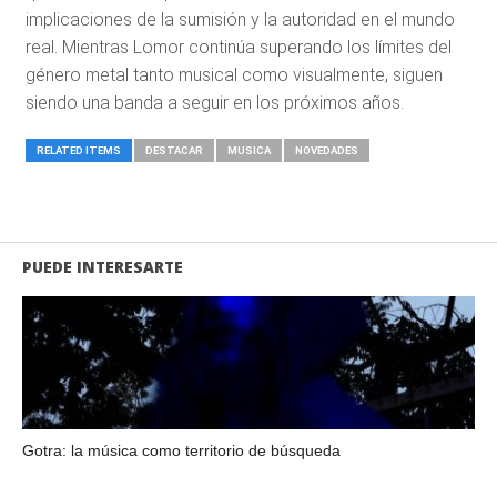
implicaciones de la sumisión y la autoridad en el mundo
real. Mientras Lomor continúa superando los límites del
género metal tanto musical como visualmente, siguen
siendo una banda a seguir en los próximos años.
RELATED ITEMS
DESTACAR
MUSICA
NOVEDADES
PUEDE INTERESARTE
Gotra: la música como territorio de búsqueda