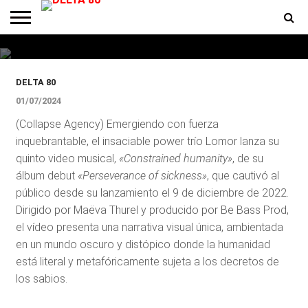
musical del tema «Constrained
Humanity»
ENTREVISTAS
PREMIOS
PRODUCCIONES
PROGRAMACION
CONTACTO
HOMEPAGE
DELTA 80
01/07/2024
(Collapse Agency) Emergiendo con fuerza
inquebrantable, el insaciable power trío Lomor lanza su
quinto video musical,
«Constrained humanity»
, de su
álbum debut
«Perseverance of sickness»
, que cautivó al
público desde su lanzamiento el 9 de diciembre de 2022.
Dirigido por Maëva Thurel y producido por Be Bass Prod,
el vídeo presenta una narrativa visual única, ambientada
en un mundo oscuro y distópico donde la humanidad
está literal y metafóricamente sujeta a los decretos de
los sabios.