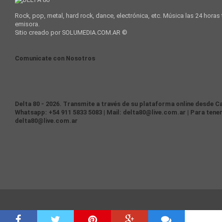
Rock, pop, metal, hard rock, dance, electrónica, etc. Música las 24 horas
emisora.
Sitio creado por SOLUMEDIA.COM.AR ©
Comunicate con Nosotros
Delta 80 - 2026. Transmite a través de su plataforma online desde Ca
Whatsapp: +54 911 5833 5083 | Mail: delta80@live.com.ar | Para tener
delta80@live.com.ar