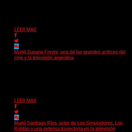
Murió este domingo Rubén Cuestas, uno de los
máximos referentes de la música litoraleña y de la...
Delta 80
05/07/2026
LEER MAS
Murió Susana Freyre, una de las grandes actrices del
cine y la televisión argentina
El arte argentino despide a una de sus grandes
protagonistas. La actriz Susana Freyre falleció este
viernes...
Delta 80
03/07/2026
LEER MAS
Murió Santiago Ríos, actor de Los Simuladores, Los
Roldán y una extensa trayectoria en la televisión