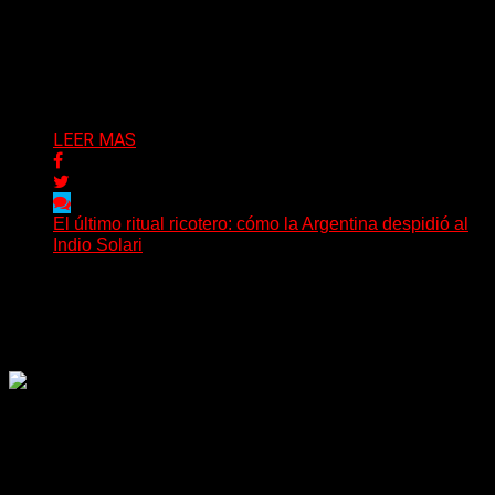
La comunidad del rock pesado argentino atraviesa
horas de profundo dolor tras conocerse el
fallecimiento de Daniel...
Delta 80
09/06/2026
LEER MAS
El último ritual ricotero: cómo la Argentina despidió al
Indio Solari
La muerte de Carlos Alberto Solari modificó la rutina de
millones de argentinos en cuestión de minutos....
Delta 80
08/06/2026
Rock, pop, metal, hard rock, dance, electrónica, etc. Música
las 24 horas todo el año sin cambiar de emisora.
Sitio creado por SOLUMEDIA.COM.AR ©