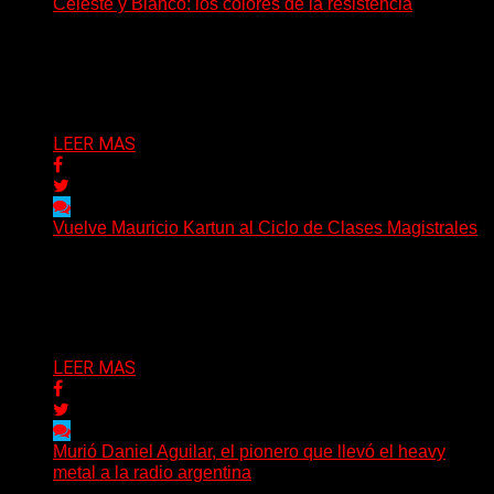
Celeste y Blanco: los colores de la resistencia
Cuando el acero de una nación late en el corazón de su
pueblo Cada 20 de junio,...
Delta 80
20/06/2026
LEER MAS
Vuelve Mauricio Kartun al Ciclo de Clases Magistrales
Más de 3.000 personas ya pasaron por sus clases. Y
este año propone algo distinto: meterse en...
Delta 80
13/06/2026
LEER MAS
Murió Daniel Aguilar, el pionero que llevó el heavy
metal a la radio argentina