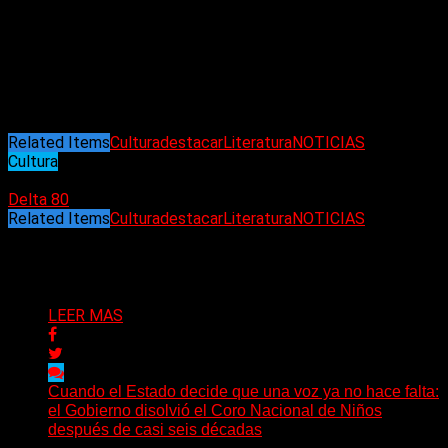
paran. Nunca sé –o al menos no suelo saber– la extensión
que tendrá un relato. Pero no me asusto: le doy todo el
espacio que necesite. De todos modos, no me importa si lo
que estoy escribiendo en ese momento es un cuento –algo
clasificado como cuento– u otra cosa. Es ficción y punto”
.
(Dolores Graña)
Related Items
Cultura
destacar
Literatura
NOTICIAS
Cultura
14/05/2024
Delta 80
Related Items
Cultura
destacar
Literatura
NOTICIAS
Puede interesarte
LEER MAS
Cuando el Estado decide que una voz ya no hace falta:
el Gobierno disolvió el Coro Nacional de Niños
después de casi seis décadas