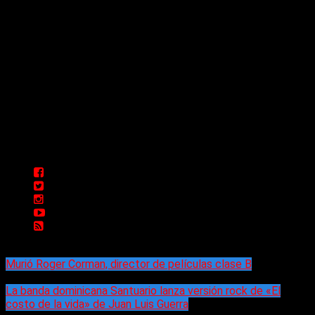
Comunicate con Nosotros
Delta 80 - 2026. Transmite a través de
su plataforma online desde Caseros,
3F, Bs. As., Argentina. Whatsapp: +54
911 5833 5083 | Mail:
delta80@live.com.ar | Para tener un
espacio: delta80@live.com.ar
Murió Roger Corman, director de películas clase B
La banda dominicana Santuario lanza versión rock de «El
costo de la vida» de Juan Luis Guerra