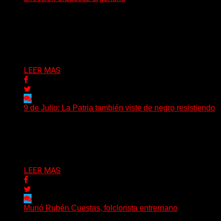
El director de orquesta Pedro Ignacio Calderón, una de
las personalidades más influyentes de la música
académica...
Delta 80
13/07/2026
LEER MAS
9 de Julio: La Patria también viste de negro resistiendo
Cada 9 de Julio, la Argentina recuerda aquella jornada
de 1816 en la que un grupo de...
Delta 80
09/07/2026
LEER MAS
Murió Rubén Cuestas, folclorista entrerriano