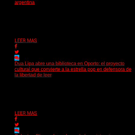
argentina
El actor, director, dramaturgo y docente Santiago Ríos
falleció a los 70 años, según confirmó la Asociación...
Delta 80
03/07/2026
LEER MAS
Dua Lipa abre una biblioteca en Oporto: el proyecto
cultural que convierte a la estrella pop en defensora de
la libertad de leer
Mientras la mayoría de las grandes figuras del pop
expanden sus marcas hacia la moda, la cosmética...
Delta 80
29/06/2026
LEER MAS