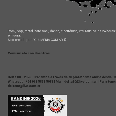
Rock, pop, metal, hard rock, dance, electrónica, etc. Música las 24 horas
emisora.
Sitio creado por SOLUMEDIA.COM.AR ©
Comunicate con Nosotros
Delta 80 - 2026. Transmite a través de su plataforma online desde Ca
Whatsapp: +54 911 5833 5083 | Mail: delta80@live.com.ar | Para tener
delta80@live.com.ar