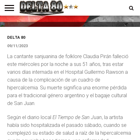
Murió Claudia Pirán, cantante
sanjuanina de folklore
ENTREVISTAS
PREMIOS
PRODUCCIONES
PROGRAMACION
CONTACTO
HOMEPAGE
DELTA 80
09/11/2023
La cantante sanjuanina de folklore Claudia Pirán falleció
este miércoles por la noche a sus 51 años, tras estar
varios días internada en el Hospital Guillermo Rawson a
causa de la complicación de un cuadro de
hipercalcemia. Su muerte significa una enorme pérdida
para el tradicional género argentino y el bagaje cultural
de
San Juan.
Según el diario local
El Tiempo de San Juan
, la artista
había sido hospitalizada el pasado sábado, cuando se
complejizó su estado de salud a raíz de la hipercalcemia