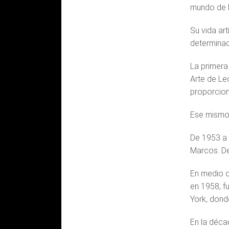
mundo de l
Su vida ar
determinac
La primera
Arte de Le
proporcion
Ese mismo 
De 1953 a 
Marcos. De
En medio d
en 1958, f
York, donde
En la déca