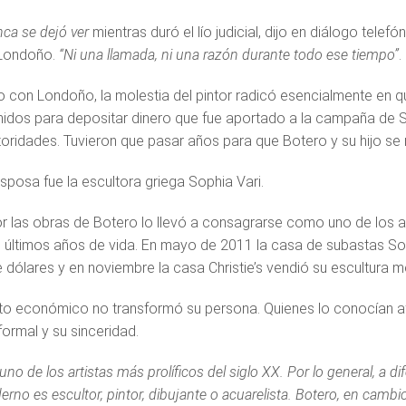
ca se dejó ver
mientras duró el lío judicial, dijo en diálogo telefó
Londoño.
“Ni una llamada, ni una razón durante todo ese tiempo”
.
 con Londoño, la molestia del pintor radicó esencialmente en que
idos para depositar dinero que fue aportado a la campaña de 
toridades. Tuvieron que pasar años para que Botero y su hijo se r
sposa fue la escultora griega Sophia Vari.
or las obras de Botero lo llevó a consagrarse como uno de los a
s últimos años de vida. En mayo de 2011 la casa de subastas S
e dólares y en noviembre la casa Christie’s vendió su escultura
ito económico no transformó su persona. Quienes lo conocían af
formal y su sinceridad.
uno de los artistas más prolíficos del siglo XX. Por lo general, a d
erno es escultor, pintor, dibujante o acuarelista. Botero, en cambi