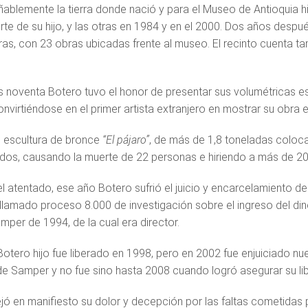
ablemente la tierra donde nació y para el Museo de Antioquia hi
erte de su hijo, y las otras en 1984 y en el 2000. Dos años despu
uras, con 23 obras ubicadas frente al museo. El recinto cuenta t
s noventa Botero tuvo el honor de presentar sus volumétricas e
onvirtiéndose en el primer artista extranjero en mostrar su obra
 escultura de bronce
“El pájaro”
, de más de 1,8 toneladas coloca
os, causando la muerte de 22 personas e hiriendo a más de 20
 atentado, ese año Botero sufrió el juicio y encarcelamiento d
 llamado proceso 8.000 de investigación sobre el ingreso del di
mper de 1994, de la cual era director.
otero hijo fue liberado en 1998, pero en 2002 fue enjuiciado nu
 Samper y no fue sino hasta 2008 cuando logró asegurar su libe
ejó en manifiesto su dolor y decepción por las faltas cometidas p