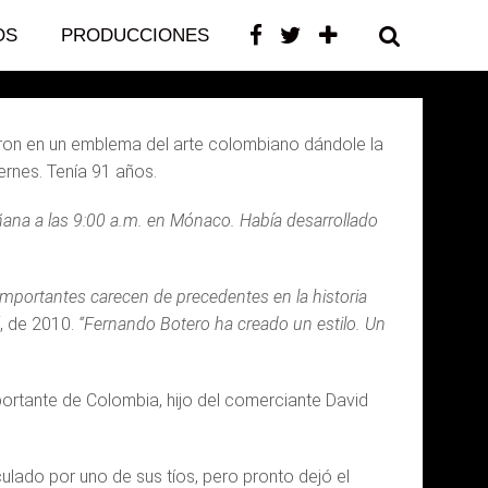
OS
PRODUCCIONES
CONTACTO
ieron en un emblema del arte colombiano dándole la
ernes. Tenía 91 años.
ñana a las 9:00 a.m. en Mónaco. Había desarrollado
importantes carecen de precedentes en la historia
, de 2010.
“Fernando Botero ha creado un estilo. Un
portante de Colombia, hijo del comerciante David
ulado por uno de sus tíos, pero pronto dejó el