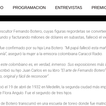
IO
PROGRAMACION
ENTREVISTAS
PREMI
y escultor Fernando Botero, cuyas figuras regordetas se convirt
undo y facturando millones de dólares en subastas, falleció el vi
fue confirmado por su hija Lina Botero.
“Mi papá falleció esta ma
nía”
, aseguró la mujer a la emisora colombiana Caracol Radio.
de este colombiano es, en verdad, inmenso. Sus exposiciones más 
scribió su hijo Juan Carlos en su libro
“El arte de Fernando Botero”
o, original y fácil de reconocer”
.
ió el 19 de abril de 1932 en Medellín, la segunda ciudad más im
 Flora Angulo. Fue el segundo de tres hijos.
a de Botero transcurrió en una escuela de toreo donde fue matric