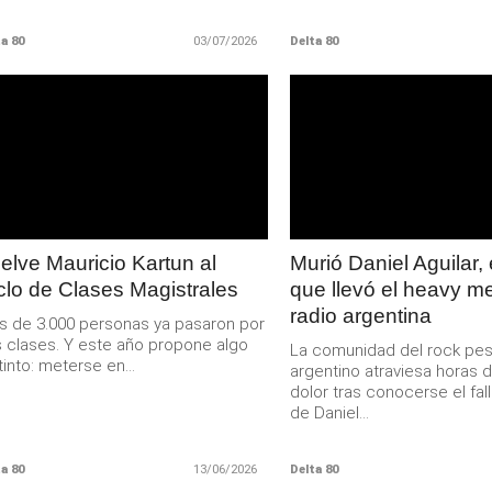
a 80
03/07/2026
Delta 80
LEER
LEER
MAS
MAS
elve Mauricio Kartun al
Murió Daniel Aguilar, 
clo de Clases Magistrales
que llevó el heavy me
radio argentina
 de 3.000 personas ya pasaron por
 clases. Y este año propone algo
La comunidad del rock pe
tinto: meterse en...
argentino atraviesa horas 
dolor tras conocerse el fal
de Daniel...
a 80
13/06/2026
Delta 80