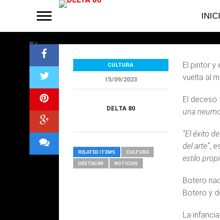
colombiano
INIC
El pintor 
CULTURA
vuelta al m
15/09/2023
El deceso 
DELTA 80
una neumo
“El éxito 
del arte”
, e
RELATED ITEMS
CULTURA
estilo propi
DESTACAR
NOTICIAS
Botero nac
Botero y de
La infanci