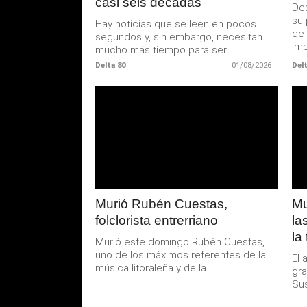
casi seis décadas
Des
su 
Hay noticias que se leen en pocos
de 
segundos y, sin embargo, necesitan
imp
mucho más tiempo para ser...
Delta 80
01/08/2026
Delt
LEER
MAS
Murió Rubén Cuestas,
Mu
folclorista entrerriano
la
la
Murió este domingo Rubén Cuestas,
uno de los máximos referentes de la
El 
música litoraleña y de la...
gra
Sus