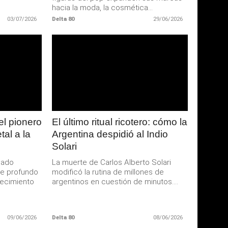
hacia la moda, la cosmética...
03/07/2026
Delta 80
29/06/2026
LEER
MAS
el pionero
El último ritual ricotero: cómo la
tal a la
Argentina despidió al Indio
Solari
sado
La muerte de Carlos Alberto Solari
de profundo
modificó la rutina de millones de
lecimiento
argentinos en cuestión de minutos....
09/06/2026
Delta 80
08/06/2026