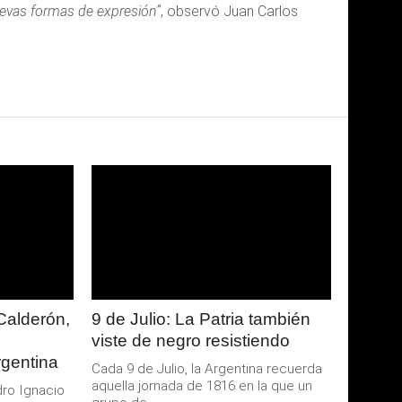
evas formas de expresión”
, observó Juan Carlos
LEER
MAS
Calderón,
9 de Julio: La Patria también
viste de negro resistiendo
rgentina
Cada 9 de Julio, la Argentina recuerda
aquella jornada de 1816 en la que un
dro Ignacio