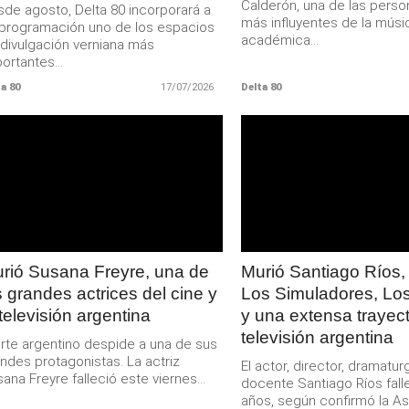
Calderón, una de las perso
de agosto, Delta 80 incorporará a
más influyentes de la músi
programación uno de los espacios
académica...
divulgación verniana más
ortantes...
a 80
17/07/2026
Delta 80
LEER
LEER
MAS
MAS
rió Susana Freyre, una de
Murió Santiago Ríos,
s grandes actrices del cine y
Los Simuladores, Lo
 televisión argentina
y una extensa trayect
televisión argentina
arte argentino despide a una de sus
ndes protagonistas. La actriz
El actor, director, dramatur
ana Freyre falleció este viernes...
docente Santiago Ríos falle
años, según confirmó la Aso