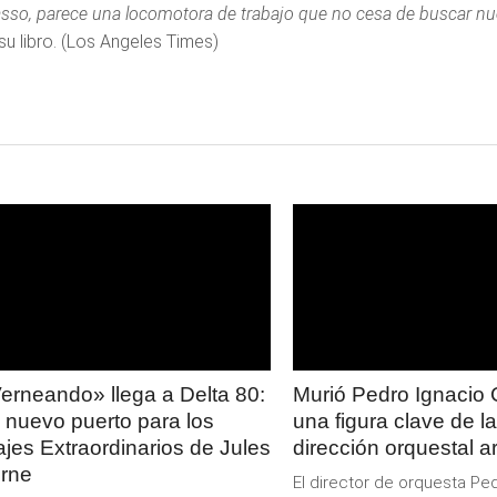
asso, parece una locomotora de trabajo que no cesa de buscar nu
su libro. (Los Angeles Times)
LEER
LEER
MAS
MAS
erneando» llega a Delta 80:
Murió Pedro Ignacio 
 nuevo puerto para los
una figura clave de la
ajes Extraordinarios de Jules
dirección orquestal a
rne
El director de orquesta Pe