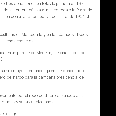
zo tres donaciones en total, la primera en 1976,
és de su tercera dádiva al museo regaló la Plaza de
ambién con una retrospectiva del pintor de 1954 al
sculturas en Montecarlo y en los Campos Elíseos
 en dichos espacios.
da en un parque de Medellín, fue dinamitada por
0.
e su hijo mayor, Fernando, quien fue condenado
nero del narco para la campaña presidencial de
evamente por el robo de dinero destinado a la
rtad tras varias apelaciones.
or su hijo.