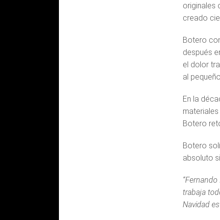
originales
creado cie
Botero con
después en
el dolor tr
al pequeño
En la déca
materiales 
Botero ret
Botero sol
absoluto si
“Fernando 
trabaja tod
Navidad es