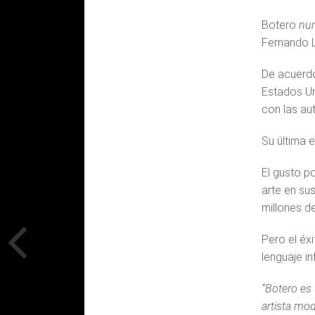
Botero
nun
Fernando 
De acuerdo
Estados Un
con las au
Su última e
El gusto p
arte en su
millones d
Pero el éx
lenguaje in
“Botero es 
artista mod