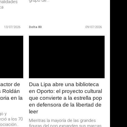
grupo de...
nalidades
ca
13/07/2026
Delta 80
09/07/2026
LEER
MAS
 actor de
Dua Lipa abre una biblioteca
s Roldán
en Oporto: el proyecto cultural
oria en la
que convierte a la estrella pop
en defensora de la libertad de
leer
go y
ció a los 70
Mientras la mayoría de las grandes
ciación...
figuras del pop expanden sus marcas