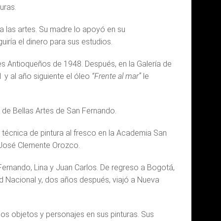
uras.
 a las artes. Su madre lo apoyó en su
iría el dinero para sus estudios.
res Antioqueños de 1948. Después, en la Galería de
 y al año siguiente el óleo
“Frente al mar”
le
 de Bellas Artes de San Fernando.
a técnica de pintura al fresco en la Academia San
y José Clemente Orozco.
Fernando, Lina y Juan Carlos. De regreso a Bogotá,
d Nacional y, dos años después, viajó a Nueva
s objetos y personajes en sus pinturas. Sus