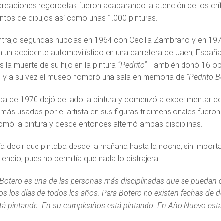
 creaciones regordetas fueron acaparando la atención de los críti
ntos de dibujos así como unas 1.000 pinturas.
trajo segundas nupcias en 1964 con Cecilia Zambrano y en 1970 
 un accidente automovilístico en una carretera de Jaen, Españ
as la muerte de su hijo en la pintura
“Pedrito”
. También donó 16 obr
 y a su vez el museo nombró una sala en memoria de
“Pedrito B
da de 1970 dejó de lado la pintura y comenzó a experimentar con 
más usados por el artista en sus figuras tridimensionales fueron
omó la pintura y desde entonces alternó ambas disciplinas.
ía decir que pintaba desde la mañana hasta la noche, sin importa
lencio, pues no permitía que nada lo distrajera.
Botero es una de las personas más disciplinadas que se puedan c
os los días de todos los años. Para Botero no existen fechas de d
tá pintando. En su cumpleaños está pintando. En Año Nuevo está