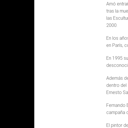
Amó entrañ
tras la mu
las Escult
2000.
En los año
en París, c
En 1995 su
desconocid
Además del
dentro del
Ernesto Sa
Fernando B
campaña de
El pintor d