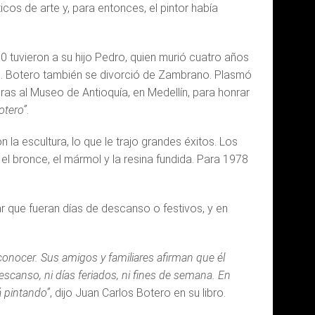
cos de arte y, para entonces, el pintor había
tuvieron a su hijo Pedro, quien murió cuatro años
a. Botero también se divorció de Zambrano. Plasmó
as al Museo de Antioquía, en Medellín, para honrar
otero”
.
la escultura, lo que le trajo grandes éxitos. Los
 el bronce, el mármol y la resina fundida. Para 1978
r que fueran días de descanso o festivos, y en
onocer. Sus amigos y familiares afirman que él
escanso, ni días feriados, ni fines de semana. En
 pintando”
, dijo Juan Carlos Botero en su libro.