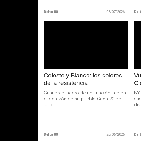
Delta 80
05/07/2026
Delt
LEER
MAS
Celeste y Blanco: los colores
Vu
de la resistencia
Ci
Cuando el acero de una nación late en
Más
el corazón de su pueblo Cada 20 de
sus
junio,...
dis
Delta 80
20/06/2026
Delt