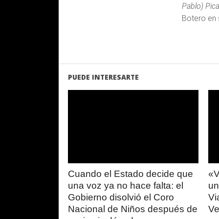
Pablo) Pic
Botero en 
PUEDE INTERESARTE
LEER
MAS
Cuando el Estado decide que
«V
una voz ya no hace falta: el
un
Gobierno disolvió el Coro
Vi
Nacional de Niños después de
Ve