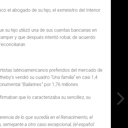
nico el abogado de su hijo, el exministro del Interior
 su hijo utilizó una de sus cuentas bancarias en
Samper y que después intentó robar, de acuerdo
econciliaran.
rtistas latinoamericanos preferidos del mercado de
otheby’s vendió su cuadro
“Una familia”
en casi 1,4
 monumental
“Bailarines”
por 1,76 millones.
irmaban que lo caracterizaba su sencillez, su
iferencia de lo que sucedía en el Renacimiento, el
o, semejante a otro caso excepcional, (el español