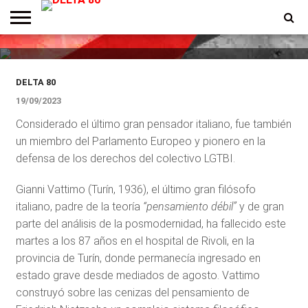
Murió Gianni Vattimo, el filósofo
del pensamiento débil
ENTREVISTAS
PREMIOS
PRODUCCIONES
PROGRAMACION
CONTACTO
HOMEPAGE
DELTA 80
19/09/2023
Considerado el último gran pensador italiano, fue también
un miembro del Parlamento Europeo y pionero en la
defensa de los derechos del colectivo LGTBI.
Gianni Vattimo (Turín, 1936), el último gran filósofo
italiano, padre de la teoría
“pensamiento débil”
y de gran
parte del análisis de la posmodernidad, ha fallecido este
martes a los 87 años en el hospital de Rivoli, en la
provincia de Turín, donde permanecía ingresado en
estado grave desde mediados de agosto. Vattimo
construyó sobre las cenizas del pensamiento de