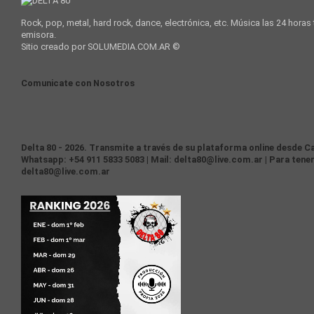
Rock, pop, metal, hard rock, dance, electrónica, etc. Música las 24 horas
emisora.
Sitio creado por SOLUMEDIA.COM.AR ©
Comunicate con Nosotros
Delta 80 - 2026. Transmite a través de su plataforma online desde Ca
Whatsapp: +54 911 5833 5083 | Mail: delta80@live.com.ar | Para tener
delta80@live.com.ar