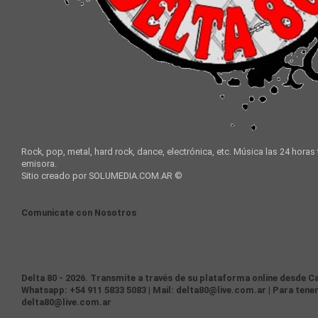
Rock, pop, metal, hard rock, dance, electrónica, etc. Música las 24 horas
emisora.
Sitio creado por SOLUMEDIA.COM.AR ©
Comunicate con Nosotros
Delta 80 - 2026. Transmite a través de su plataforma online desde Ca
Whatsapp: +54 911 5833 5083 | Mail: delta80@live.com.ar | Para tener
delta80@live.com.ar