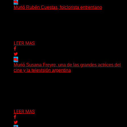
Murió Rubén Cuestas, folclorista entrerriano
Murió este domingo Rubén Cuestas, uno de los
máximos referentes de la música litoraleña y de la...
Delta 80
05/07/2026
LEER MAS
Murió Susana Freyre, una de las grandes actrices del
cine y la televisión argentina
El arte argentino despide a una de sus grandes
protagonistas. La actriz Susana Freyre falleció este
viernes...
Delta 80
03/07/2026
LEER MAS