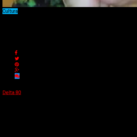
Cultura
Murió la actriz María
Maristany
Murió la actriz María Maristany
Delta 80
30/03/2025
Este domingo, tal como informó la Asociación Argentina de
Actores, murió la actriz y escritora María Maristany a los 95
años, quien estaba afiliada a la entidad desde hace 71 años.
Su nombre real era Irma Leticia Barrese. Había nacido el 10
de septiembre de 1929, en la ciudad de Buenos Aires. A lo