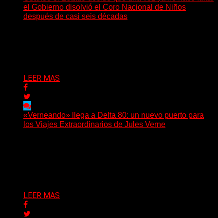
el Gobierno disolvió el Coro Nacional de Niños
después de casi seis décadas
Hay noticias que se leen en pocos segundos y, sin
embargo, necesitan mucho más tiempo para ser...
Delta 80
01/08/2026
LEER MAS
«Verneando» llega a Delta 80: un nuevo puerto para
los Viajes Extraordinarios de Jules Verne
Desde agosto, Delta 80 incorporará a su programación
uno de los espacios de divulgación verniana más
importantes...
Delta 80
17/07/2026
LEER MAS