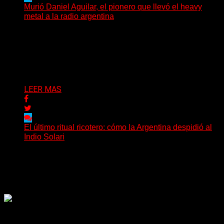
Murió Daniel Aguilar, el pionero que llevó el heavy
metal a la radio argentina
La comunidad del rock pesado argentino atraviesa
horas de profundo dolor tras conocerse el
fallecimiento de Daniel...
Delta 80
09/06/2026
LEER MAS
El último ritual ricotero: cómo la Argentina despidió al
Indio Solari
La muerte de Carlos Alberto Solari modificó la rutina de
millones de argentinos en cuestión de minutos....
Delta 80
08/06/2026
Rock, pop, metal, hard rock, dance, electrónica, etc. Música
las 24 horas todo el año sin cambiar de emisora.