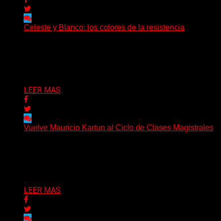
Celeste y Blanco: los colores de la resistencia
Cuando el acero de una nación late en el corazón de su
pueblo Cada 20 de junio,...
Delta 80
20/06/2026
LEER MAS
Vuelve Mauricio Kartun al Ciclo de Clases Magistrales
Más de 3.000 personas ya pasaron por sus clases. Y
este año propone algo distinto: meterse en...
Delta 80
13/06/2026
LEER MAS