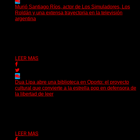
Murió Santiago Ríos, actor de Los Simuladores, Los
Roldán y una extensa trayectoria en la televisión
argentina
El actor, director, dramaturgo y docente Santiago Ríos
falleció a los 70 años, según confirmó la Asociación...
Delta 80
03/07/2026
LEER MAS
Dua Lipa abre una biblioteca en Oporto: el proyecto
cultural que convierte a la estrella pop en defensora de
la libertad de leer
Mientras la mayoría de las grandes figuras del pop
expanden sus marcas hacia la moda, la cosmética...
Delta 80
29/06/2026
LEER MAS