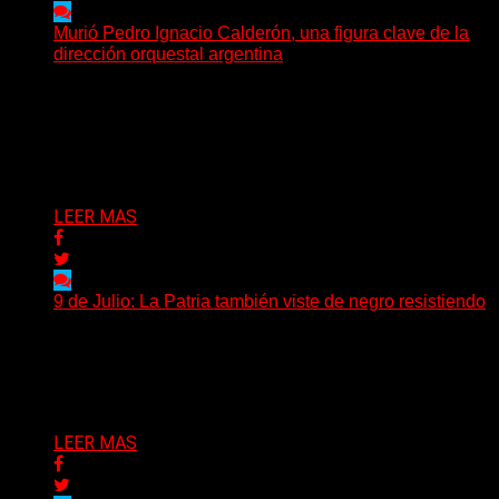
Murió Pedro Ignacio Calderón, una figura clave de la
dirección orquestal argentina
El director de orquesta Pedro Ignacio Calderón, una de
las personalidades más influyentes de la música
académica...
Delta 80
13/07/2026
LEER MAS
9 de Julio: La Patria también viste de negro resistiendo
Cada 9 de Julio, la Argentina recuerda aquella jornada
de 1816 en la que un grupo de...
Delta 80
09/07/2026
LEER MAS