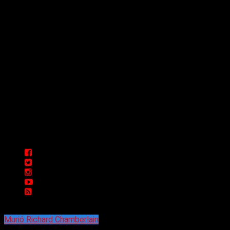
Sitio creado por SOLUMEDIA.COM.AR ©
Comunicate con Nosotros
Delta 80 - 2026. Transmite a través de
su plataforma online desde Caseros,
3F, Bs. As., Argentina. Whatsapp: +54
911 5833 5083 | Mail:
delta80@live.com.ar | Para tener un
espacio: delta80@live.com.ar
Murió Richard Chamberlain