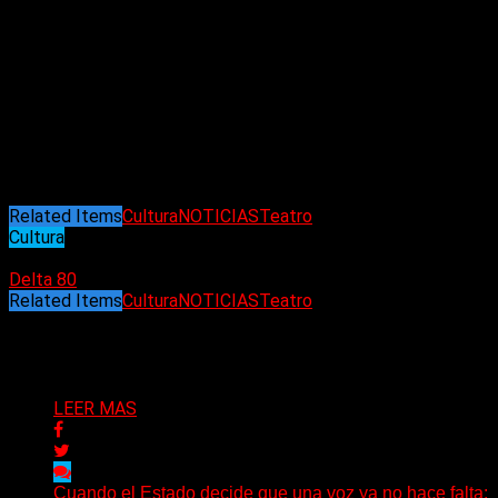
novela De amor también se muere y, además, cinco obras de
teatro que fueron estrenadas, entre las que se destaca Juana
de Pompeya, que también protagonizó”
, detalla el
comunicado de la Asociación Argentina de Actores. Según se
detalla en la misma información, el velatorio y despedida de
María Maristany se realizará mañana, a las 11.15, en la capilla
del Cementerio de la Chacarita. Luego, los restos de la
artista serán trasladados al Panteón de actores de dicho
lugar de descanso.
Related Items
Cultura
NOTICIAS
Teatro
Cultura
30/03/2025
Delta 80
Related Items
Cultura
NOTICIAS
Teatro
Puede interesarte
LEER MAS
Cuando el Estado decide que una voz ya no hace falta: