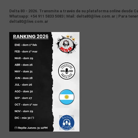
Delta 80 - 2026. Transmite a través de su plataforma online desde Ca
Whatsapp: +54 911 5833 5083 | Mail: delta80@live.com.ar | Para tener
delta80@live.com.ar