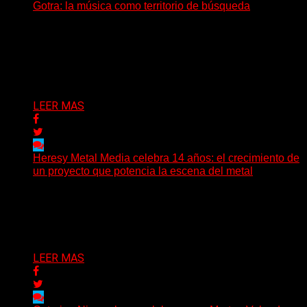
Gotra: la música como territorio de búsqueda
Hay músicas que buscan respuestas y otras que
prefieren abrir preguntas. En ese territorio, donde el
sonido...
Delta 80
08/08/2026
LEER MAS
Heresy Metal Media celebra 14 años: el crecimiento de
un proyecto que potencia la escena del metal
Hay proyectos que no solo crecen con el paso del
tiempo: también ayudan a crecer a toda...
Delta 80
07/08/2026
LEER MAS