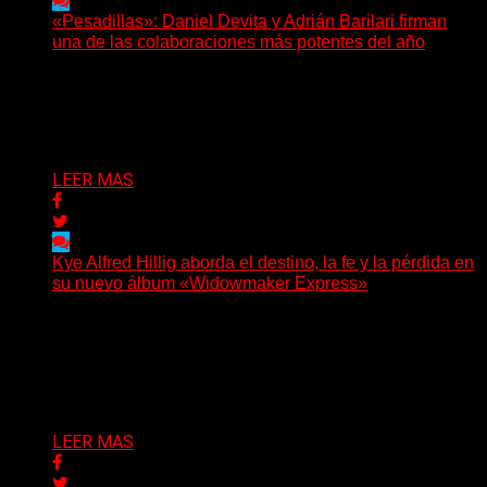
«Pesadillas»: Daniel Devita y Adrián Barilari firman
una de las colaboraciones más potentes del año
Hay canciones que nacen para acompañar un momento
y otras que buscan dejar una marca. «Pesadillas», la...
Delta 80
06/08/2026
LEER MAS
Kye Alfred Hillig aborda el destino, la fe y la pérdida en
su nuevo álbum «Widowmaker Express»
(No Rules) El cantautor de Tacoma, Kye Alfred Hillig,
regresa con «Widowmaker Express», un nuevo álbum
profundamente...
Delta 80
06/08/2026
LEER MAS