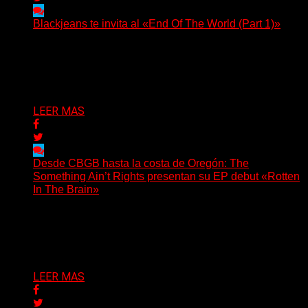
Blackjeans te invita al «End Of The World (Part 1)»
(Tallulah PR) Hoy, el artista neoyorquino Blackjeans
invita a los oyentes a su universo salvaje y teatral...
Delta 80
06/08/2026
LEER MAS
Desde CBGB hasta la costa de Oregón: The
Something Ain’t Rights presentan su EP debut «Rotten
In The Brain»
(No Rules) The Something Ain’t Rights, de Astoria,
Oregón, lanzó su EP debut, «Rotten In The Brain»,...
Delta 80
05/08/2026
LEER MAS