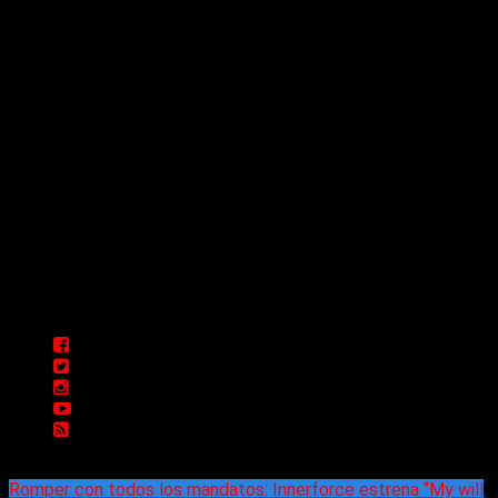
las 24 horas todo el año sin cambiar de emisora.
Sitio creado por SOLUMEDIA.COM.AR ©
Comunicate con Nosotros
Delta 80 - 2026. Transmite a través de
su plataforma online desde Caseros,
3F, Bs. As., Argentina. Whatsapp: +54
911 5833 5083 | Mail:
delta80@live.com.ar | Para tener un
espacio: delta80@live.com.ar
Romper con todos los mandatos: Innerforce estrena “My will