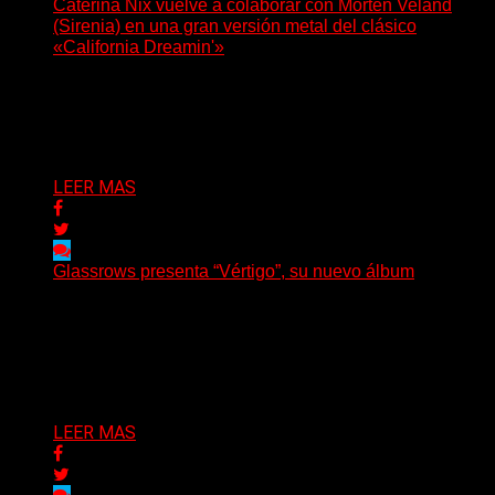
Caterina Nix vuelve a colaborar con Morten Veland
(Sirenia) en una gran versión metal del clásico
«California Dreamin'»
La vocalista chilena de Chaos Magic participa junto a
Helle Bohdanova (Ignea) y Karmen Klinc (Venus 5)...
Delta 80
07/08/2026
LEER MAS
Glassrows presenta “Vértigo”, su nuevo álbum
(Elvis Attack) Glassrows presenta «Vértigo», un álbum
que pone en palabras y sonidos las emociones que
atraviesan...
Delta 80
07/08/2026
LEER MAS