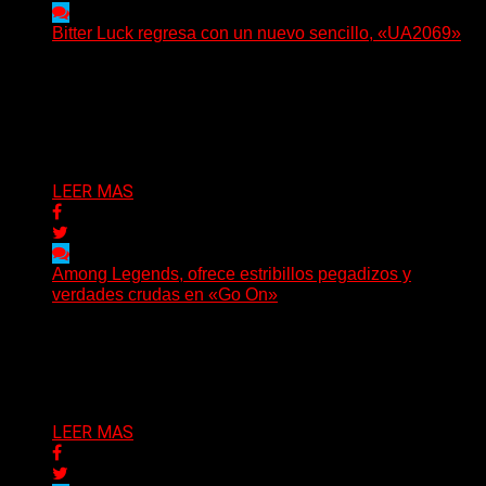
Bitter Luck regresa con un nuevo sencillo, «UA2069»
(Brian Heason HBM Promotions/Music Plugger) Bitter
Luck regresa con un nuevo sencillo, «UA2069», fruto de
sus recientes...
Delta 80
05/08/2026
LEER MAS
Among Legends, ofrece estribillos pegadizos y
verdades crudas en «Go On»
(No Rules) El trío punk de Ontario, Among Legends,
irrumpe con fuerza en «Lose My Grip». El...
Delta 80
05/08/2026
LEER MAS