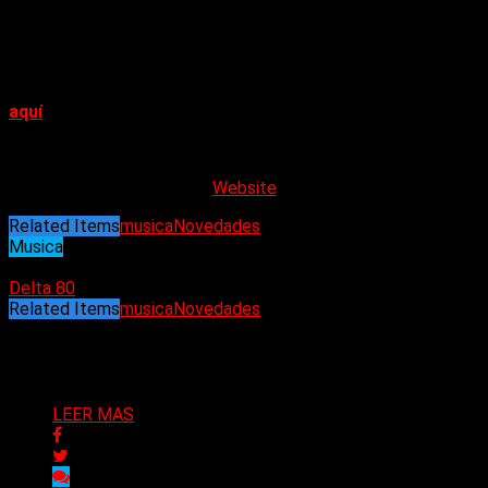
ver el potencial, Sotos Yiasimi los contrató para Ashwood
Records y así comenzó el viaje.
Delta High ha sido preseleccionados para la Alternative song
of the year. Para votar por
«Freakshow»
, por favor, haga click
aquí
.
Website
Related Items
musica
Novedades
Musica
12/11/2024
Delta 80
Related Items
musica
Novedades
Puede interesarte
LEER MAS