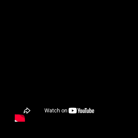
estilo ecléctico de la música indie, rock, motown, surf y
electrónica que recuerda a los años ’60, ’70 y ’80.
La banda tiene su base en Norwich, Inglaterra y aquí está la
formación para
«The moment»
, tema escruto por Neil