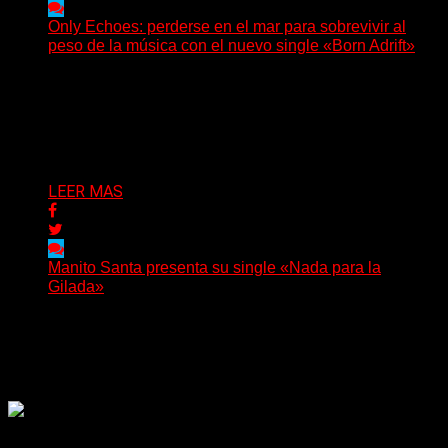
Only Echoes: perderse en el mar para sobrevivir al
peso de la música con el nuevo single «Born Adrift»
(C Squared Music) La banda instrumental de post-
metal de Denver presenta “Born Adrift”, canción que da
nombre...
Delta 80
04/08/2026
LEER MAS
Manito Santa presenta su single «Nada para la
Gilada»
(SG) Manito Santa, banda de Punk oriunda de La Plata,
presenta en sociedad su single «Nada para...
Delta 80
04/08/2026
Rock, pop, metal, hard rock, dance, electrónica, etc. Música