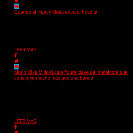
Cuando el Heavy Metal entra al hospital
The Scepter, un paciente de 27 años y una historia
sobre música, comunidad y las distintas maneras...
Delta 80
09/08/2026
LEER MAS
Murió Mike Milford, una figura clave del metalcore que
construyó mucho más que una banda
El mundo del metalcore estadounidense recibió una
noticia que golpeó especialmente a quienes conocen la
historia del...
Delta 80
09/08/2026
LEER MAS