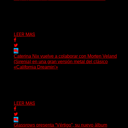
Hay proyectos que no solo crecen con el paso del
tiempo: también ayudan a crecer a toda...
Delta 80
07/08/2026
LEER MAS
Caterina Nix vuelve a colaborar con Morten Veland
(Sirenia) en una gran versión metal del clásico
«California Dreamin'»
La vocalista chilena de Chaos Magic participa junto a
Helle Bohdanova (Ignea) y Karmen Klinc (Venus 5)...
Delta 80
07/08/2026
LEER MAS
Glassrows presenta “Vértigo”, su nuevo álbum