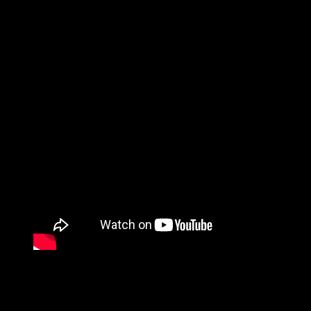
Browno es un cantautor inglés de Norwich, Norfolk. Si te
encantan las voces pegadizas con grandes armonías, las
baterías atronadoras con líneas de bajo sabrosas y las
guitarras con un sonido monstruoso, abróchate el cinturón