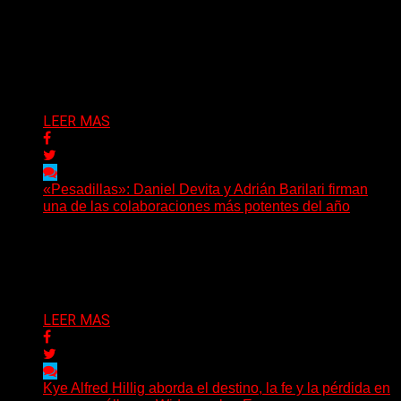
(Elvis Attack) Glassrows presenta «Vértigo», un álbum
que pone en palabras y sonidos las emociones que
atraviesan...
Delta 80
07/08/2026
LEER MAS
«Pesadillas»: Daniel Devita y Adrián Barilari firman
una de las colaboraciones más potentes del año
Hay canciones que nacen para acompañar un momento
y otras que buscan dejar una marca. «Pesadillas», la...
Delta 80
06/08/2026
LEER MAS
Kye Alfred Hillig aborda el destino, la fe y la pérdida en