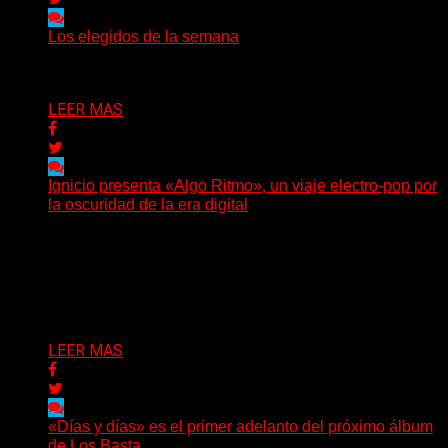
Los elegidos de la semana
Delta 80
09/08/2026
LEER MAS
Ignicio presenta «Algo Ritmo», un viaje electro-pop por
la oscuridad de la era digital
(DyM) Electro-pop, oscuridad y alienación digital se
encuentran en el nuevo EP conceptual del artista
santafesino, una...
Delta 80
08/08/2026
LEER MAS
«Días y días» es el primer adelanto del próximo álbum
de Los Basta