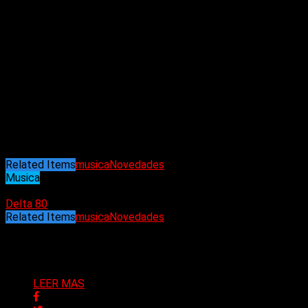
porque te espera una sorpresa. Browno está intentando dejar
su huella en la escena pop/rock y está creando un sonido
nuevo y fresco.
“Rock’n’roll”
¡Esta asombrosa creación es otra capa de
Browno! ¡Con riffs de guitarra increíbles, una melodía genial y
un ritmo ajustado! ¡Una historia positiva con una mirada más
cercana al lado divertido de la grabación! ¡Esta es una
canción que no te puedes perder entre las canciones del
verano! ¡Me hizo sonreír de oreja a oreja! Blazy – Shadows
Lair Podcast
Related Items
musica
Novedades
Musica
22/08/2024
Delta 80
Related Items
musica
Novedades
Puede interesarte
LEER MAS