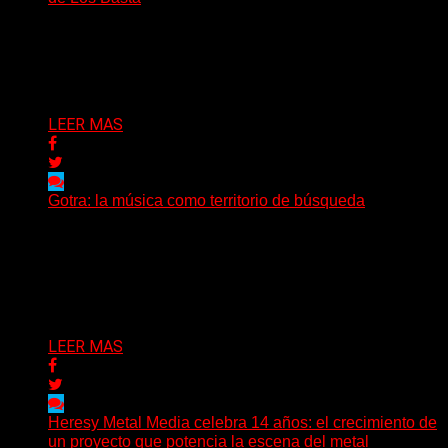
(Nadya Cabrera) Los Basta presentan “Días y días”,
primer adelanto de lo que será su segundo álbum...
Delta 80
08/08/2026
LEER MAS
Gotra: la música como territorio de búsqueda
Hay músicas que buscan respuestas y otras que
prefieren abrir preguntas. En ese territorio, donde el
sonido...
Delta 80
08/08/2026
LEER MAS
Heresy Metal Media celebra 14 años: el crecimiento de
un proyecto que potencia la escena del metal