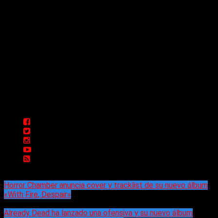
Comunicate con Nosotros
Delta 80 - 2026. Transmite a través de
su plataforma online desde Caseros,
3F, Bs. As., Argentina. Whatsapp: +54
911 5833 5083 | Mail:
delta80@live.com.ar | Para tener un
espacio: delta80@live.com.ar
Horror Chamber anuncia cover y tracklist de su nuevo álbum
«With Fire, Despair»
Already Dead ha lanzado una ofensiva y su nuevo álbum