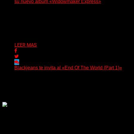
su nuevo álbum «Widowmaker Express»
(No Rules) El cantautor de Tacoma, Kye Alfred Hillig,
regresa con «Widowmaker Express», un nuevo álbum
profundamente...
Delta 80
06/08/2026
LEER MAS
Blackjeans te invita al «End Of The World (Part 1)»
(Tallulah PR) Hoy, el artista neoyorquino Blackjeans
invita a los oyentes a su universo salvaje y teatral...
Delta 80
06/08/2026
Rock, pop, metal, hard rock, dance, electrónica, etc. Música
las 24 horas todo el año sin cambiar de emisora.
Sitio creado por SOLUMEDIA.COM.AR ©