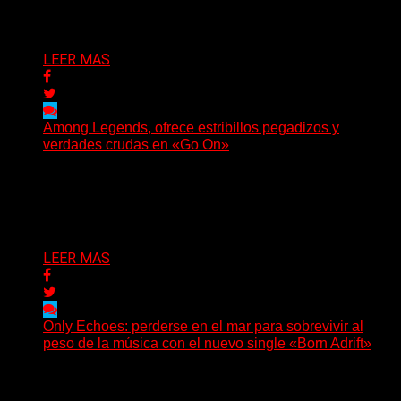
Delta 80
05/08/2026
LEER MAS
Among Legends, ofrece estribillos pegadizos y
verdades crudas en «Go On»
(No Rules) El trío punk de Ontario, Among Legends,
irrumpe con fuerza en «Lose My Grip». El...
Delta 80
05/08/2026
LEER MAS
Only Echoes: perderse en el mar para sobrevivir al
peso de la música con el nuevo single «Born Adrift»
(C Squared Music) La banda instrumental de post-
metal de Denver presenta “Born Adrift”, canción que da