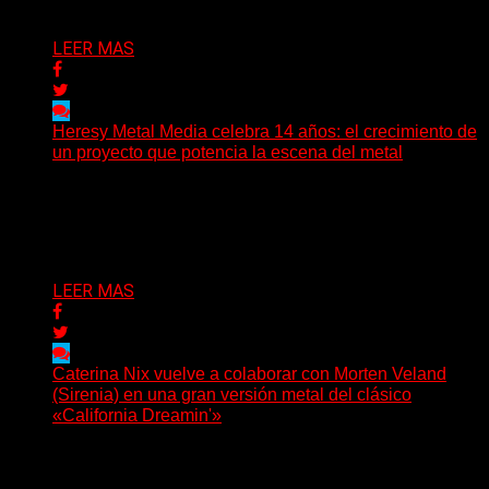
Delta 80
08/08/2026
LEER MAS
Heresy Metal Media celebra 14 años: el crecimiento de
un proyecto que potencia la escena del metal
Hay proyectos que no solo crecen con el paso del
tiempo: también ayudan a crecer a toda...
Delta 80
07/08/2026
LEER MAS
Caterina Nix vuelve a colaborar con Morten Veland
(Sirenia) en una gran versión metal del clásico
«California Dreamin'»
La vocalista chilena de Chaos Magic participa junto a
Helle Bohdanova (Ignea) y Karmen Klinc (Venus 5)...