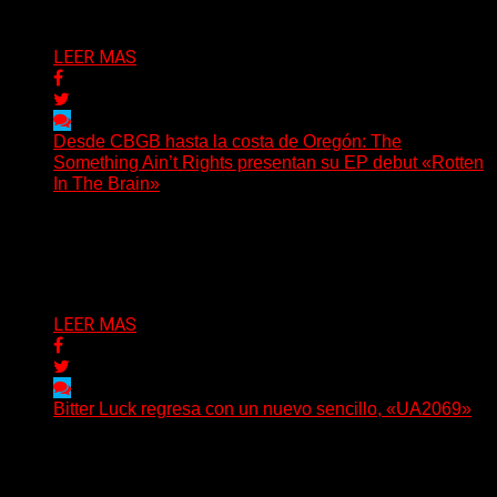
Delta 80
06/08/2026
LEER MAS
Desde CBGB hasta la costa de Oregón: The
Something Ain’t Rights presentan su EP debut «Rotten
In The Brain»
(No Rules) The Something Ain’t Rights, de Astoria,
Oregón, lanzó su EP debut, «Rotten In The Brain»,...
Delta 80
05/08/2026
LEER MAS
Bitter Luck regresa con un nuevo sencillo, «UA2069»
(Brian Heason HBM Promotions/Music Plugger) Bitter
Luck regresa con un nuevo sencillo, «UA2069», fruto de
sus recientes...