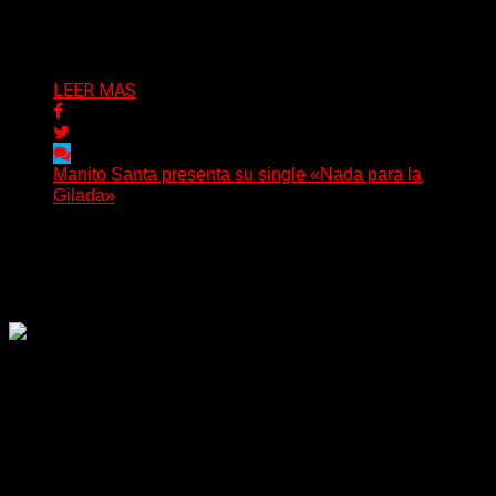
nombre...
Delta 80
04/08/2026
LEER MAS
Manito Santa presenta su single «Nada para la
Gilada»
(SG) Manito Santa, banda de Punk oriunda de La Plata,
presenta en sociedad su single «Nada para...
Delta 80
04/08/2026
Rock, pop, metal, hard rock, dance, electrónica, etc. Música
las 24 horas todo el año sin cambiar de emisora.
Sitio creado por SOLUMEDIA.COM.AR ©
Comunicate con Nosotros