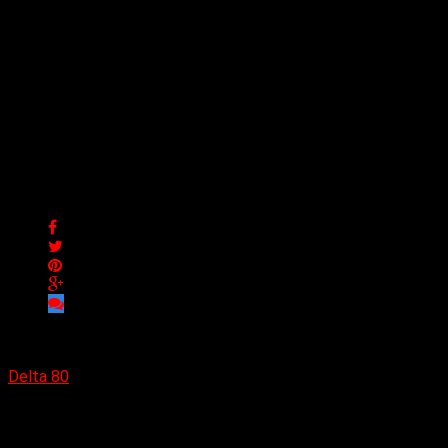
Steve Conte anuncia nuevo
álbum «The Concrete
Jangle» con 5 canciones
coescritas con Andy
Partridge de XTC
Steve Conte anuncia nuevo álbum «The Concrete Jangle»
con 5 canciones coescritas con Andy Partridge de XTC
Delta 80
17/06/2024
(Earshot Media) El reconocido músico Steve Conte, conocido