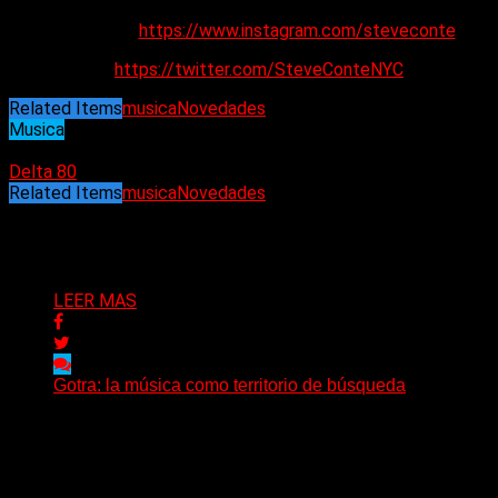
Instagram:
https://www.instagram.com/steveconte
X:
https://twitter.com/SteveConteNYC
Related Items
musica
Novedades
Musica
17/06/2024
Delta 80
Related Items
musica
Novedades
Puede interesarte
LEER MAS
Gotra: la música como territorio de búsqueda
Hay músicas que buscan respuestas y otras que
prefieren abrir preguntas. En ese territorio, donde el
sonido...