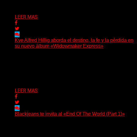
Delta 80
06/08/2026
LEER MAS
Kye Alfred Hillig aborda el destino, la fe y la pérdida en
su nuevo álbum «Widowmaker Express»
(No Rules) El cantautor de Tacoma, Kye Alfred Hillig,
regresa con «Widowmaker Express», un nuevo álbum
profundamente...
Delta 80
06/08/2026
LEER MAS
Blackjeans te invita al «End Of The World (Part 1)»
(Tallulah PR) Hoy, el artista neoyorquino Blackjeans
invita a los oyentes a su universo salvaje y teatral...