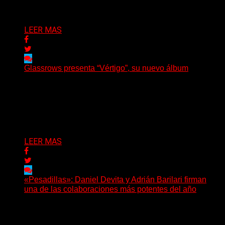
Delta 80
07/08/2026
LEER MAS
Glassrows presenta “Vértigo”, su nuevo álbum
(Elvis Attack) Glassrows presenta «Vértigo», un álbum
que pone en palabras y sonidos las emociones que
atraviesan...
Delta 80
07/08/2026
LEER MAS
«Pesadillas»: Daniel Devita y Adrián Barilari firman
una de las colaboraciones más potentes del año
Hay canciones que nacen para acompañar un momento
y otras que buscan dejar una marca. «Pesadillas», la...