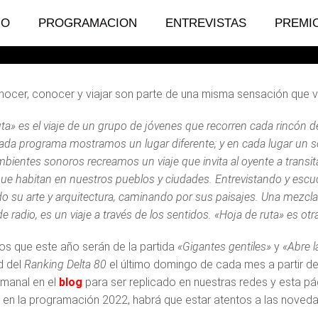
IO
PROGRAMACION
ENTREVISTAS
PREMI
onocer, conocer y viajar son parte de una misma sensación que va
ta» es el viaje de un grupo de jóvenes que recorren cada rincón de
 cada programa mostramos un lugar diferente; y en cada lugar un so
bientes sonoros recreamos un viaje que invita al oyente a transita
que habitan en nuestros pueblos y ciudades. Entrevistando y es
o su arte y arquitectura, caminando por sus paisajes. Una mezcla 
 radio, es un viaje a través de los sentidos. «Hoja de ruta» es otra
 que este año serán de la partida
«Gigantes gentiles»
y
«Abre l
d del
Ranking Delta 80
el último domingo de cada mes a partir de
manal en el
blog
para ser replicado en nuestras redes y esta p
 en la programación 2022, habrá que estar atentos a las noved