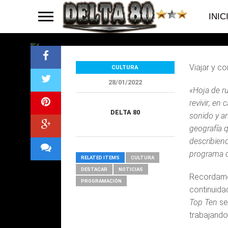
80
INIC
Viajar y c
CULTURA
28/01/2022
«Hoja de ru
revivir; en
DELTA 80
sonido y am
geografía 
describiend
programa de
RELATED ITEMS
CULTURA
DESTACAR
NOTICIAS
Recordamos
PROGRAMACIÓN
continuida
Top Ten
se
trabajando