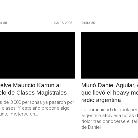
a 80
03/07/2026
Delta 80
LEER
LEER
MAS
MAS
elve Mauricio Kartun al
Murió Daniel Aguilar, 
clo de Clases Magistrales
que llevó el heavy me
radio argentina
 de 3.000 personas ya pasaron por
 clases. Y este año propone algo
La comunidad del rock pe
tinto: meterse en...
argentino atraviesa horas 
dolor tras conocerse el fal
de Daniel...