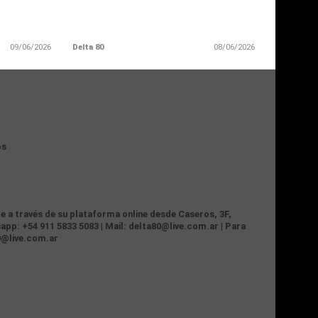
09/06/2026
Delta 80
08/06/2026
os
te a través de su plataforma online desde Caseros, 3F,
app: +54 911 5833 5083 | Mail: delta80@live.com.ar | Para
0@live.com.ar