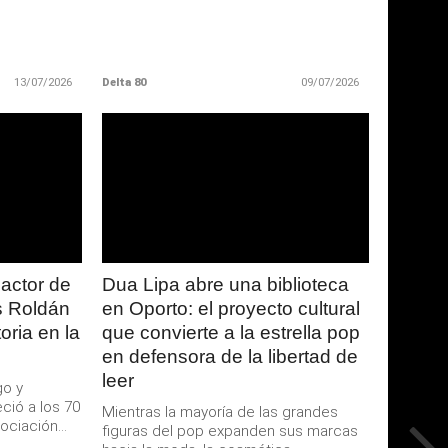
13/07/2026
Delta 80
09/07/2026
LEER
MAS
 actor de
Dua Lipa abre una biblioteca
s Roldán
en Oporto: el proyecto cultural
oria en la
que convierte a la estrella pop
en defensora de la libertad de
leer
go y
ció a los 70
Mientras la mayoría de las grandes
ciación...
figuras del pop expanden sus marcas