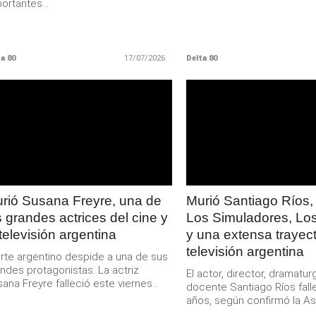
ortantes...
a 80
17/07/2026
Delta 80
LEER
LEER
MAS
MAS
rió Susana Freyre, una de
Murió Santiago Ríos,
s grandes actrices del cine y
Los Simuladores, Lo
 televisión argentina
y una extensa trayect
televisión argentina
arte argentino despide a una de sus
ndes protagonistas. La actriz
El actor, director, dramatur
ana Freyre falleció este viernes...
docente Santiago Ríos falle
años, según confirmó la Aso