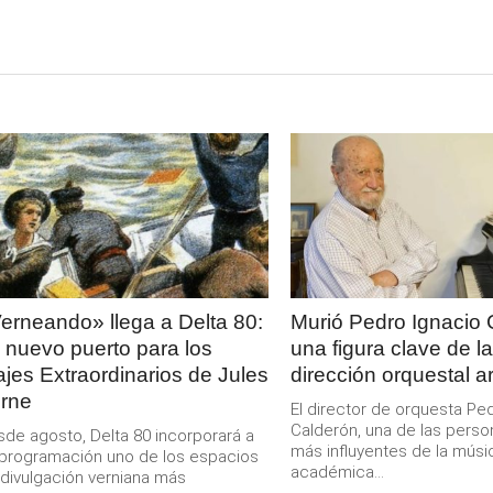
LEER
LEER
MAS
MAS
erneando» llega a Delta 80:
Murió Pedro Ignacio 
 nuevo puerto para los
una figura clave de la
ajes Extraordinarios de Jules
dirección orquestal a
rne
El director de orquesta Pe
Calderón, una de las perso
de agosto, Delta 80 incorporará a
más influyentes de la músi
programación uno de los espacios
académica...
divulgación verniana más