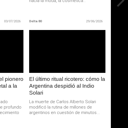
hacia la moda, la cosmética...
03/07/2026
Delta 80
29/06/2026
LEER
MAS
el pionero
El último ritual ricotero: cómo la
tal a la
Argentina despidió al Indio
Solari
sado
La muerte de Carlos Alberto Solari
de profundo
modificó la rutina de millones de
lecimiento
argentinos en cuestión de minutos....