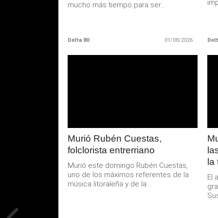
imp
mucho más tiempo para ser...
Delta 80
01/08/2026
Delt
LEER
MAS
Murió Rubén Cuestas,
Mu
folclorista entrerriano
la
la
Murió este domingo Rubén Cuestas,
uno de los máximos referentes de la
El 
música litoraleña y de la...
gra
Sus