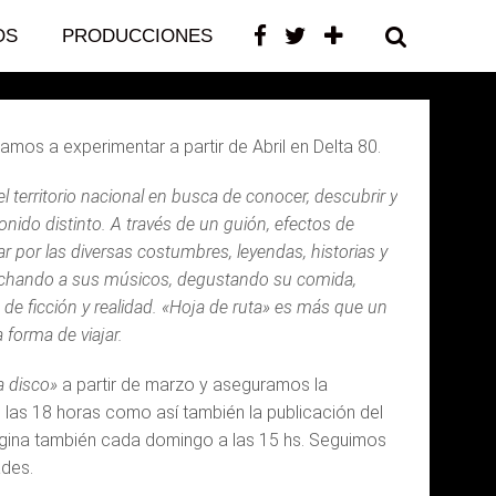
OS
PRODUCCIONES
CONTACTO
mos a experimentar a partir de Abril en Delta 80.
l territorio nacional en busca de conocer, descubrir y
nido distinto. A través de un guión, efectos de
r por las diversas costumbres, leyendas, historias y
cuchando a sus músicos, degustando su comida,
de ficción y realidad. «Hoja de ruta» es más que un
 forma de viajar.
a disco»
a partir de marzo y aseguramos la
 las 18 horas como así también la publicación del
ágina también cada domingo a las 15 hs. Seguimos
ades.