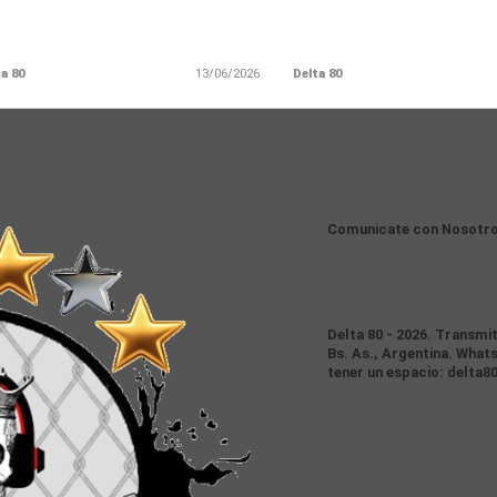
a 80
13/06/2026
Delta 80
Comunicate con Nosotr
Delta 80 - 2026. Transmi
Bs. As., Argentina. Whats
tener un espacio: delta8