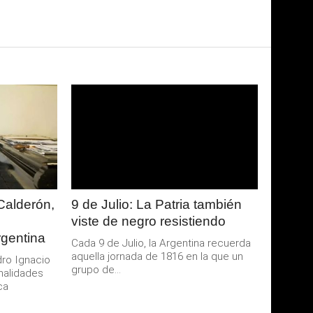
LEER
MAS
Calderón,
9 de Julio: La Patria también
viste de negro resistiendo
rgentina
Cada 9 de Julio, la Argentina recuerda
aquella jornada de 1816 en la que un
dro Ignacio
grupo de...
nalidades
ca