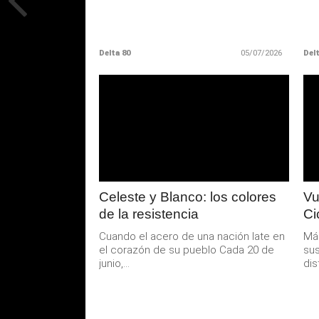
Delta 80
05/07/2026
Delt
LEER
MAS
Celeste y Blanco: los colores
Vu
de la resistencia
Ci
Cuando el acero de una nación late en
Más
el corazón de su pueblo Cada 20 de
sus
junio,...
dis