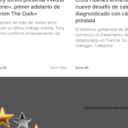
one», primer adelanto de
nuevo desafío de sal
rom The Dark»
diagnosticado con c
próstata
spués de más de veinte años
de su último trabajo solista, Tony
El histórico guitarrista de W
mi confirmó el lanzamiento de...
comenzó un tratamiento d
radioterapia en Francia. S
mánager, Catherine...
a 80
30/07/2026
Delta 80
Comunicate con Nosotr