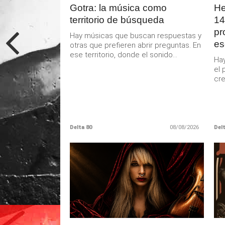
Gotra: la música como
He
territorio de búsqueda
14
pr
Hay músicas que buscan respuestas y
es
otras que prefieren abrir preguntas. En
ese territorio, donde el sonido...
Hay
el 
cre
Delta 80
08/08/2026
Delt
LEER
MAS