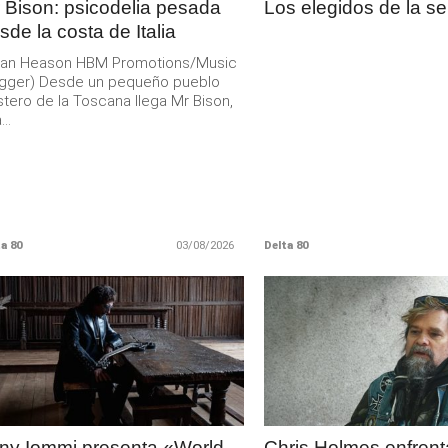
 Bison: psicodelia pesada
Los elegidos de la 
sde la costa de Italia
rian Heason HBM Promotions/Music
ugger) Desde un pequeño pueblo
tero de la Toscana llega Mr Bison,
..
a 80
03/08/2026
Delta 80
LEER
LEER
MAS
MAS
ny Iommi presenta «World
Chris Holmes enfrent