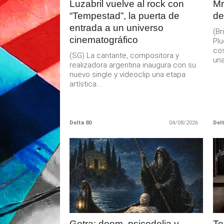
Luzabril vuelve al rock con
Mr
“Tempestad”, la puerta de
de
entrada a un universo
(B
cinematográfico
Pl
cos
(SG) La cantante, compositora y
una.
realizadora argentina inaugura con su
nuevo single y videoclip una etapa
artística...
Delta 80
04/08/2026
Delt
LEER
MAS
Gotra: doom, psicodelia y
To