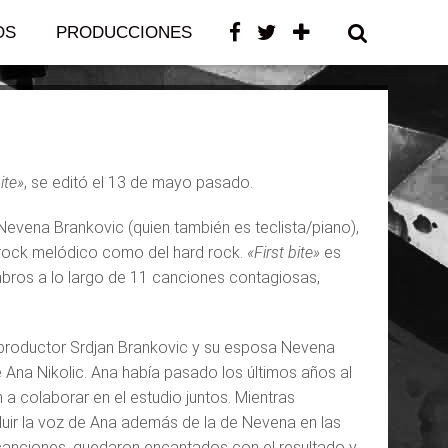
OS
PRODUCCIONES
CONTACTO
ite»
, se editó el 13 de mayo pasado.
 Nevena Brankovic (quien también es teclista/piano),
 rock melódico como del hard rock.
«First bite»
es
mbros a lo largo de 11 canciones contagiosas,
y productor Srdjan Brankovic y su esposa Nevena
 Ana Nikolic. Ana había pasado los últimos años al
a colaborar en el estudio juntos. Mientras
cluir la voz de Ana además de la de Nevena en las
canciones, quedaron encantados con el resultado y