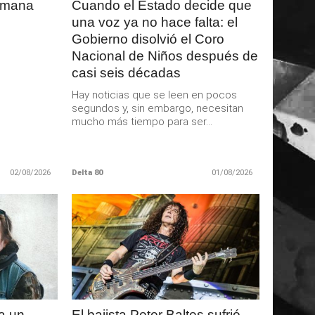
semana
Cuando el Estado decide que
una voz ya no hace falta: el
Gobierno disolvió el Coro
Nacional de Niños después de
casi seis décadas
Hay noticias que se leen en pocos
segundos y, sin embargo, necesitan
mucho más tiempo para ser...
02/08/2026
Delta 80
01/08/2026
LEER
MAS
a un
El bajista Peter Baltes sufrió