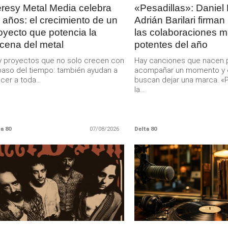
resy Metal Media celebra
«Pesadillas»: Daniel 
 años: el crecimiento de un
Adrián Barilari firman
oyecto que potencia la
las colaboraciones 
cena del metal
potentes del año
 proyectos que no solo crecen con
Hay canciones que nacen 
paso del tiempo: también ayudan a
acompañar un momento y 
cer a toda...
buscan dejar una marca. «P
la...
a 80
07/08/2026
Delta 80
LEER
LEER
MAS
MAS