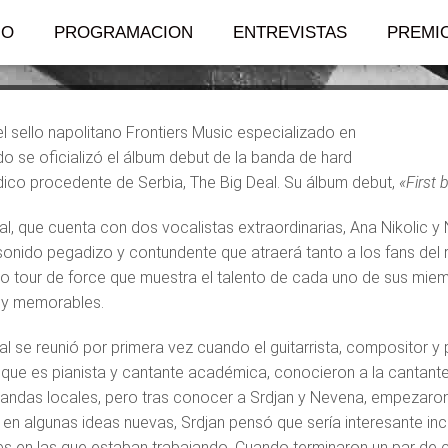
IO
PROGRAMACION
ENTREVISTAS
PREMI
el sello napolitano Frontiers Music especializado en
o se oficializó el álbum debut de la banda de hard
ico procedente de Serbia, The Big Deal. Su álbum debut,
«First b
al, que cuenta con dos vocalistas extraordinarias, Ana Nikolic y
sonido pegadizo y contundente que atraerá tanto a los fans del
co tour de force que muestra el talento de cada uno de sus mie
 y memorables.
al se reunió por primera vez cuando el guitarrista, compositor 
 que es pianista y cantante académica, conocieron a la cantante
bandas locales, pero tras conocer a Srdjan y Nevena, empezaron 
 en algunas ideas nuevas, Srdjan pensó que sería interesante in
s en las que estaban trabajando. Cuando terminaron un par de 