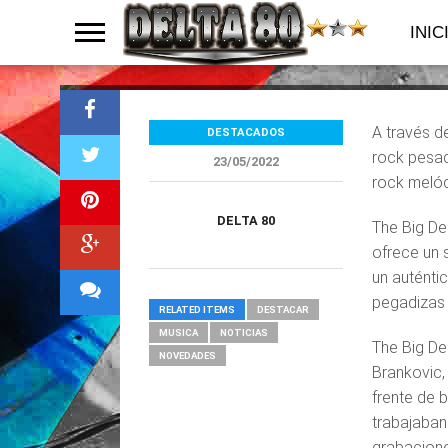
Serbia
INIC
A través d
DESTACADOS
rock pesad
23/05/2022
rock melód
DELTA 80
The Big De
ofrece un 
un auténti
pegadizas
RELATED ITEMS
DESTACAR
MUSICA
NOTICIAS
The Big De
NOVEDADES
Brankovic,
frente de 
trabajaban
grabacione