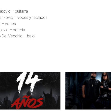
nkovic – guitarra
ankovic – voces y teclados
c – voces
jevic – batería
 Del Vecchio – bajo
LEER
LEER
MAS
MAS