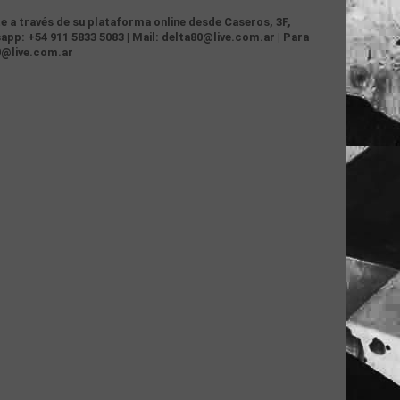
te a través de su plataforma online desde Caseros, 3F,
app: +54 911 5833 5083 | Mail: delta80@live.com.ar | Para
0@live.com.ar