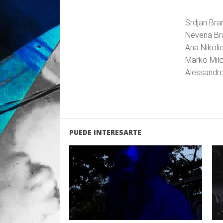
Srdjan Bra
Nevena Br
Ana Nikoli
Marko Milo
Alessandro
PUEDE INTERESARTE
LEER
MAS