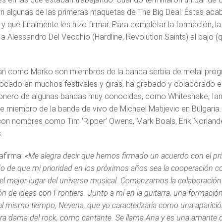
on algunas de las primeras maquetas de The Big Deal. Éstas aca
 y que finalmente les hizo firmar. Para completar la formación, l
 a Alessandro Del Vecchio (Hardline, Revolution Saints) al bajo (
an como Marko son miembros de la banda serbia de metal progres
tocado en muchos festivales y giras, ha grabado y colaborado e
lonero de algunas bandas muy conocidas, como Whitesnake, Ian 
e miembro de la banda de vivo de Michael Matijevic en Bulgaria
on nombres como Tim ‘Ripper’ Owens, Mark Boals, Erik Norlande
.
afirma:
«Me alegra decir que hemos firmado un acuerdo con el princ
 de que mi prioridad en los próximos años sea la cooperación co
el mejor lugar del universo musical. Comenzamos la colaboració
n de ideas con Frontiers. Junto a mí en la guitarra, una formació
al mismo tiempo, Nevena, que yo caracterizaría como una aparició
tra dama del rock, como cantante. Se llama Ana y es una amante de