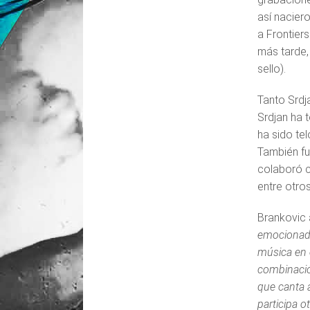
así nacier
a Frontiers
más tarde,
sello).
Tanto Srdj
Srdjan ha 
ha sido te
También fu
colaboró c
entre otros
Brankovic 
emocionado
música en 
combinació
que canta 
participa o