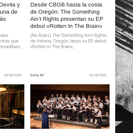
Devita y
Desde CBGB hasta la costa
 una de
de Oregón: The Something
más
Ain’t Rights presentan su EP
debut «Rotten In The Brain»
para
(No Rules) The Something Ain’t Rights,
otras que
de Astoria, Oregón, lanzó su EP debut,
esadillas»,
«Rotten In The Brain»,...
06/08/2026
Delta 80
05/08/2026
LEER
MAS