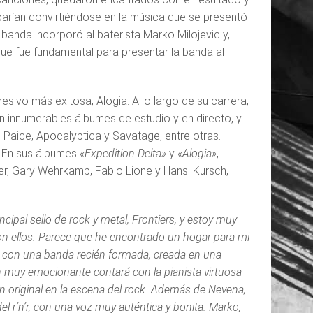
barían convirtiéndose en la música que se presentó
a banda incorporó al baterista Marko Milojevic y,
que fue fundamental para presentar la banda al
ivo más exitosa, Alogia. A lo largo de su carrera,
n innumerables álbumes de estudio y en directo, y
Paice, Apocalyptica y Savatage, entre otras.
. En sus álbumes
«Expedition Delta»
y
«Alogia»
,
r, Gary Wehrkamp, Fabio Lione y Hansi Kursch,
ipal sello de rock y metal, Frontiers, y estoy muy
n ellos. Parece que he encontrado un hogar para mi
n con una banda recién formada, creada en una
n muy emocionante contará con la pianista-virtuosa
n original en la escena del rock. Además de Nevena,
l r’n’r, con una voz muy auténtica y bonita. Marko,