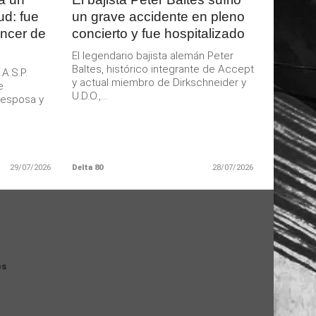
ud: fue
un grave accidente en pleno
áncer de
concierto y fue hospitalizado
El legendario bajista alemán Peter
Baltes, histórico integrante de Accept
.A.S.P.
y actual miembro de Dirkschneider y
e
U.D.O.,...
u esposa y
29/07/2026
Delta 80
28/07/2026
os